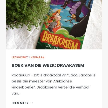
LEESGENOT
|
VERMAAK
BOEK VAN DIE WEEK: DRAAKASEM
Raaauuur! – Dit is draaktaal vir: “Jaco Jacobs is
beslis die meester van Afrikaanse
kinderboeke”. Draakasem vertel die verhaal
van…
BOEK
LEES MEER
VAN