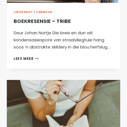
LEESGENOT
|
VERMAAK
BOEKRESENSIE – TRIBE
Deur Johan Nortje Die breë en dun wit
kondensasiespore van straalvliegtuie hang
soos ’n abstrakte skildery in die blou herfslug…
BOEKRESENSIE
LEES MEER
–
TRIBE