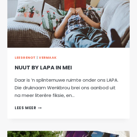
LEESGENOT
|
VERMAAK
NUUT BY LAPA IN MEI
Daar is ’n splinternuwe ruimte onder ons LAPA.
Die druknaam Wenkbrou brei ons aanbod uit
na meer literêre fiksie, en…
NUUT
LEES MEER
BY
LAPA
IN
MEI