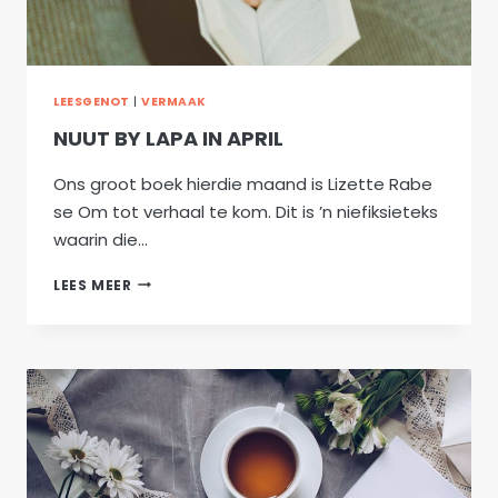
LEESGENOT
|
VERMAAK
NUUT BY LAPA IN APRIL
Ons groot boek hierdie maand is Lizette Rabe
se Om tot verhaal te kom. Dit is ’n niefiksieteks
waarin die…
NUUT
LEES MEER
BY
LAPA
IN
APRIL