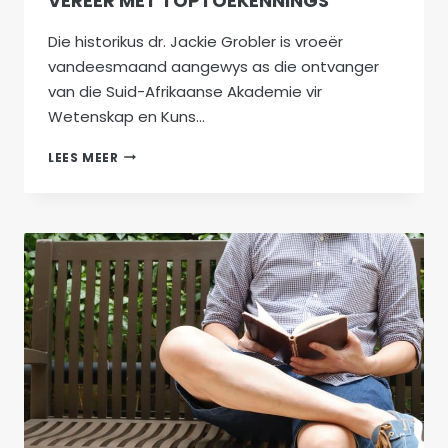
VEREER MET TOPTOEKENNINGS
Die historikus dr. Jackie Grobler is vroeër
vandeesmaand aangewys as die ontvanger
van die Suid-Afrikaanse Akademie vir
Wetenskap en Kuns…
KRAAL-
LEES MEER
SKRYWER
EN
-
REDAKTEUR
VEREER
MET
TOPTOEKENNINGS