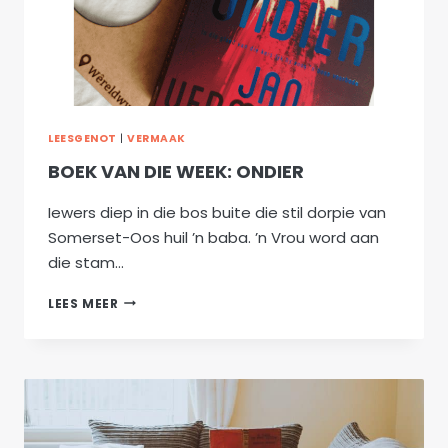
LEESGENOT
|
VERMAAK
BOEK VAN DIE WEEK: ONDIER
Iewers diep in die bos buite die stil dorpie van
Somerset-Oos huil ’n baba. ’n Vrou word aan
die stam…
BOEK
LEES MEER
VAN
DIE
WEEK:
ONDIER