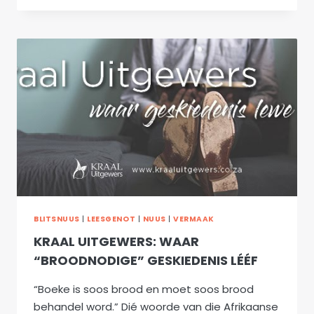
DIE
WEEK:
DRAAKASEM
BLITSNUUS
|
LEESGENOT
|
NUUS
|
VERMAAK
KRAAL UITGEWERS: WAAR
“BROODNODIGE” GESKIEDENIS LÉÉF
“Boeke is soos brood en moet soos brood
behandel word.” Dié woorde van die Afrikaanse