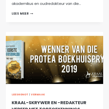
akademikus en oudredakteur van die…
KRAAL
LEES MEER
UITGEWERS:
WAAR
“BROODNODIGE”
GESKIEDENIS
LÉÉF
LEESGENOT
|
VERMAAK
KRAAL-SKRYWER EN -REDAKTEUR