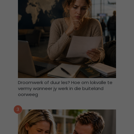
i
n
d
a
t
A
f
r
i
F
o
r
u
Droomwerk of duur les? Hoe om lokvalle te
vermy wanneer jy werk in die buiteland
m
oorweeg
m
y
d
3
a
t
a