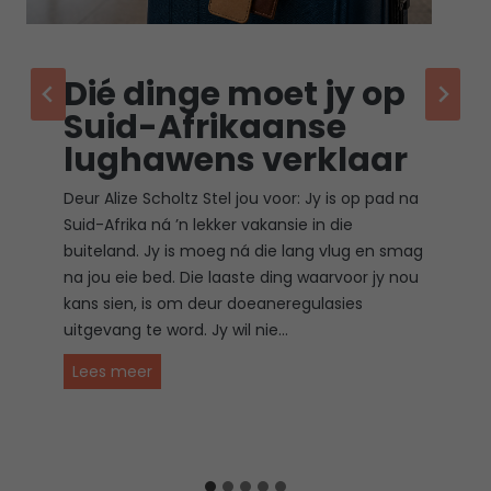
Dié dinge moet jy op
Suid-Afrikaanse
lughawens verklaar
Deur Alize Scholtz Stel jou voor: Jy is op pad na
Suid-Afrika ná ’n lekker vakansie in die
buiteland. Jy is moeg ná die lang vlug en smag
na jou eie bed. Die laaste ding waarvoor jy nou
kans sien, is om deur doeaneregulasies
uitgevang te word. Jy wil nie…
D
Lees meer
i
é
d
i