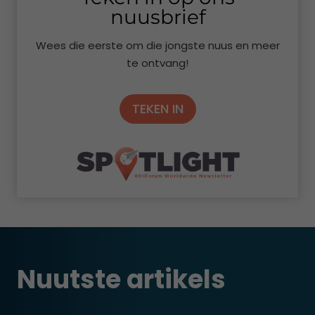
r
nuusbrief
k
l
Wees die eerste om die jongste nuus en meer
a
te ontvang!
a
r
TEKEN IN
Nuutste artikels