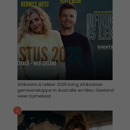
b
a
i
r
l
n
i
t
e
e
f
v
u
l
s
t
e
m
e
k
Afrikaans is Lekker 2026 bring Afrikaanse
d
gemeenskappe in Australië en Nieu-Seeland
a
weer bymekaar
a
r
2
t
o
e