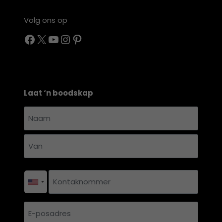
Volg ons op
Facebook
X
YouTube
Instagram
Pinterest
Laat ‘n boodskap
Naam
en
Naam
van
*
Van
Kontaknommer
*
E-
posadres