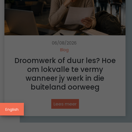
06/08/2026
Blog
Droomwerk of duur les? Hoe
om lokvalle te vermy
wanneer jy werk in die
buiteland oorweeg
D
Lees meer
English
r
o
o