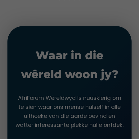
n
g
e
m
o
e
t
Waar in die
j
y
o
wêreld woon jy?
p
S
u
AfriForum Wêreldwyd is nuuskierig om
i
te sien waar ons mense hulself in alle
d
-
uithoeke van die aarde bevind en
A
watter interessante plekke hulle ontdek.
f
r