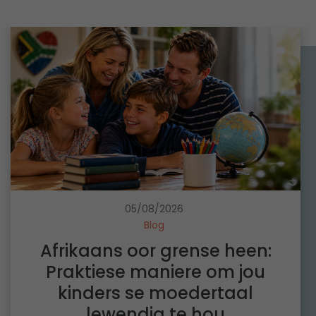
m
w
e
r
k
o
f
d
u
u
r
l
05/08/2026
e
Blog
s
Afrikaans oor grense heen:
?
H
Praktiese maniere om jou
o
kinders se moedertaal
e
lewendig te hou