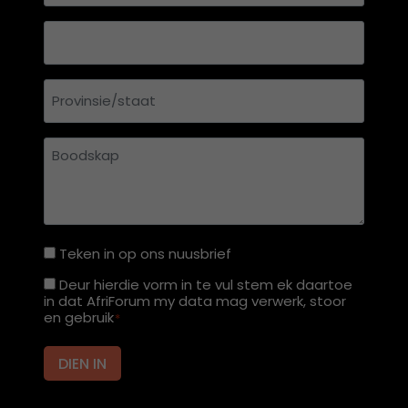
Land
Provinsie/staat
Boodskap
Teken in op ons nuusbrief
Teken
in
Deur hierdie vorm in te vul stem ek daartoe
Deur
in dat AfriForum my data mag verwerk, stoor
op
hierdie
en gebruik
*
ons
vorm
nuusbrief
in
DIEN IN
te