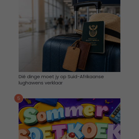
r
u
i
k
*
Dié dinge moet jy op Suid-Afrikaanse
lughawens verklaar
5