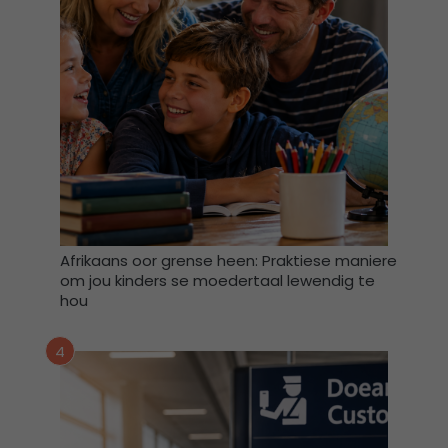
m
a
g
v
e
r
w
e
r
k
,
s
Afrikaans oor grense heen: Praktiese maniere
t
om jou kinders se moedertaal lewendig te
o
hou
o
r
4
e
n
g
e
b