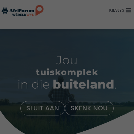
Skip
KIESLYS
to
content
Jou
tuiskomplek
in die
buiteland
.
SLUIT AAN
SKENK NOU