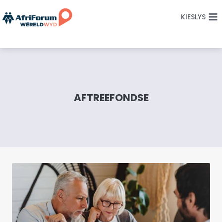
Skip
KIESLYS
to
content
AFTREEFONDSE