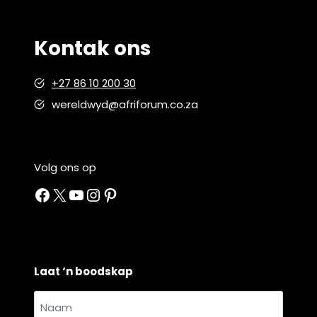
Kontak ons
+27 86 10 200 30
wereldwyd@afriforum.co.za
Volg ons op
Facebook
X
YouTube
Instagram
Pinterest
Laat ‘n boodskap
Naam