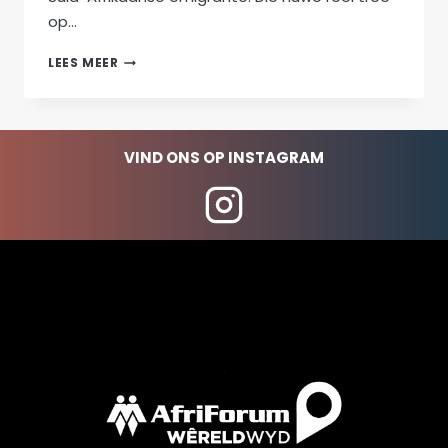
op…
DIE
LEES MEER
DRIEJAARREËL
EN
WAT
DIT
VIND ONS OP INSTAGRAM
BETEKEN
VIR
SUID-
AFRIKANERS
WAT
DIE
LAND
VERLAAT