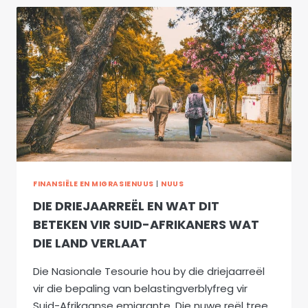
OP
AFTREEBESPARINGS
MET
EMIGRASIE
FINANSIËLE EN MIGRASIENUUS
|
NUUS
DIE DRIEJAARREËL EN WAT DIT
BETEKEN VIR SUID-AFRIKANERS WAT
DIE LAND VERLAAT
Die Nasionale Tesourie hou by die driejaarreël
vir die bepaling van belastingverblyfreg vir
Suid-Afrikaanse emigrante. Die nuwe reël tree