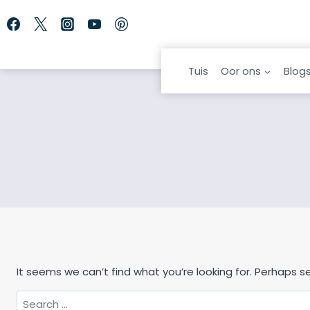
Skip
to
content
Tuis
Oor ons
Blog
It seems we can’t find what you’re looking for. Perhaps s
Search