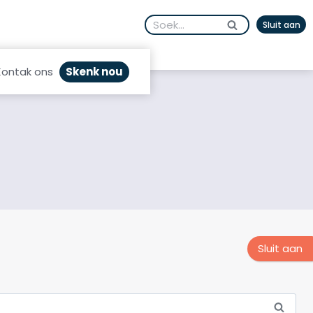
Search
Sluit aan
for:
Skenk nou
Kontak ons
Sluit aan