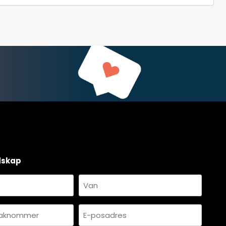
dskap
Van
mmer
E-
*
posadres