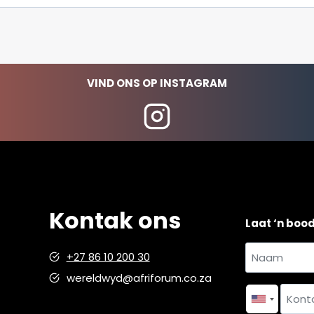
VIND ONS OP INSTAGRAM
Kontak ons
Laat ‘n boo
Naam
+27 86 10 200 30
en
wereldwyd@afriforum.co.za
Naam
van
*
Kontakno