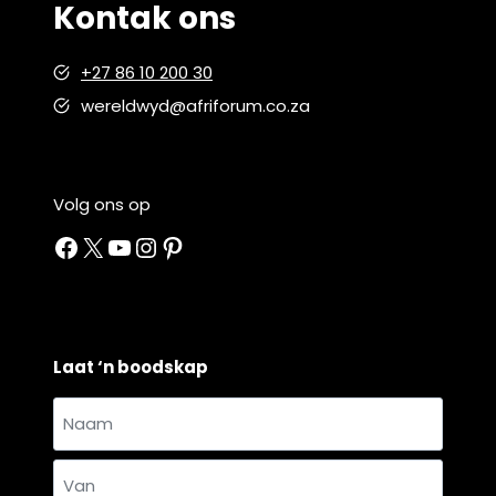
Kontak ons
+27 86 10 200 30
wereldwyd@afriforum.co.za
Volg ons op
Facebook
X
YouTube
Instagram
Pinterest
Laat ‘n boodskap
Naam
en
Naam
van
*