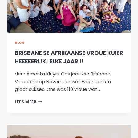
BLOG
BRISBANE SE AFRIKAANSE VROUE KUIER
HEEEEERLIK! ELKE JAAR !!
deur Amorita Kluyts Ons jaarlikse Brisbane
Vrouedag op November was weer eens ’n
groot sukses. Ons was 110 vroue wat…
BRISBANE
LEES MEER
SE
AFRIKAANSE
VROUE
KUIER
HEEEEERLIK!
ELKE