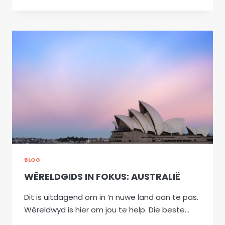
SUID-
AFRIKAANSE
BOERDERY-
UITHOUVERMOË
SIGBAAR
IN
AUSTRALIË
BLOG
WÊRELDGIDS IN FOKUS: AUSTRALIË
Dit is uitdagend om in ’n nuwe land aan te pas.
Wêreldwyd is hier om jou te help. Die beste…