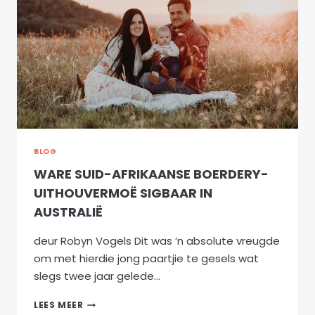
JAAR
!!
BLOG
WARE SUID-AFRIKAANSE BOERDERY-
UITHOUVERMOË SIGBAAR IN
AUSTRALIË
deur Robyn Vogels Dit was ’n absolute vreugde
om met hierdie jong paartjie te gesels wat
slegs twee jaar gelede…
WARE
LEES MEER