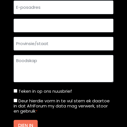
E-
posadres
Land
Provinsie/staat
Boodskap
Teken in op ons nuusbrief
Teken
in
Deur hierdie vorm in te vul stem ek daartoe
Deur
in dat AfriForum my data mag verwerk, stoor
op
hierdie
en gebruik
*
ons
vorm
nuusbrief
in
DIEN IN