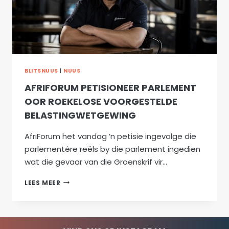
BLITSNUUS
|
NUUS
AFRIFORUM PETISIONEER PARLEMENT
OOR ROEKELOSE VOORGESTELDE
BELASTINGWETGEWING
AfriForum het vandag ’n petisie ingevolge die
parlementêre reëls by die parlement ingedien
wat die gevaar van die Groenskrif vir…
AFRIFORUM
LEES MEER
PETISIONEER
PARLEMENT
OOR
ROEKELOSE