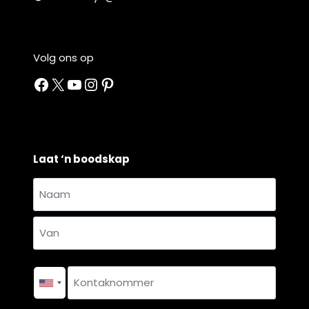
Volg ons op
Facebook
X
YouTube
Instagram
Pinterest
Laat ‘n boodskap
Naam
en
Naam
van
*
Van
Kontaknommer
*