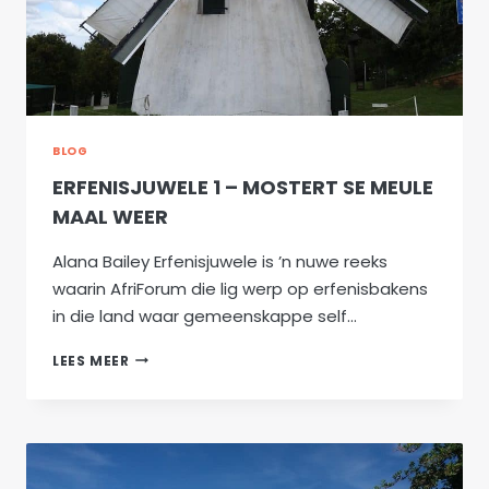
BLOG
ERFENISJUWELE 1 – MOSTERT SE MEULE
MAAL WEER
Alana Bailey Erfenisjuwele is ’n nuwe reeks
waarin AfriForum die lig werp op erfenisbakens
in die land waar gemeenskappe self…
ERFENISJUWELE
LEES MEER
1
–
MOSTERT
SE
MEULE
MAAL