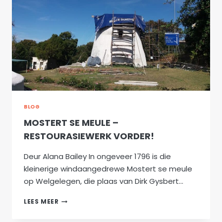
WEER
BLOG
MOSTERT SE MEULE –
RESTOURASIEWERK VORDER!
Deur Alana Bailey In ongeveer 1796 is die
kleinerige windaangedrewe Mostert se meule
op Welgelegen, die plaas van Dirk Gysbert…
MOSTERT
LEES MEER
SE
MEULE