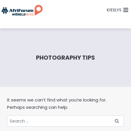
Skip
KIESLYS
to
content
PHOTOGRAPHY TIPS
It seems we can’t find what you’re looking for.
Perhaps searching can help.
Search
for: