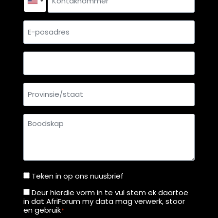
E-
posadres
Land
Provinsie/staat
Boodskap
Teken in op ons nuusbrief
Teken
in
Deur hierdie vorm in te vul stem ek daartoe
Deur
in dat AfriForum my data mag verwerk, stoor
op
hierdie
en gebruik
*
ons