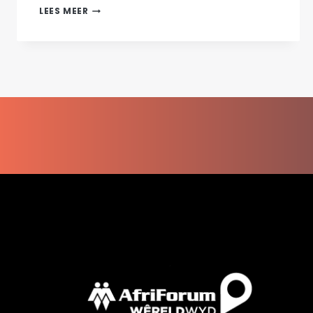
AFRIFORUM
LEES MEER
STEL
DRIEPUNTPLAN
BEKEND
OM
ONTEIENINGSWET
TE
BEVEG