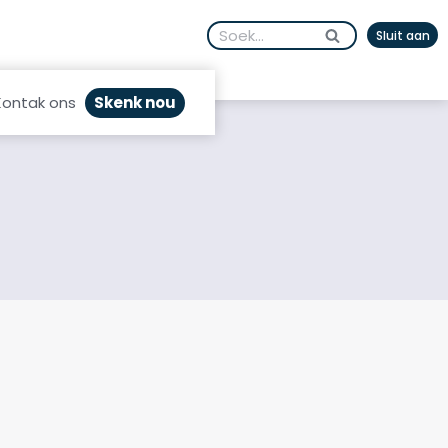
Search
Sluit aan
for:
Skenk nou
Kontak ons