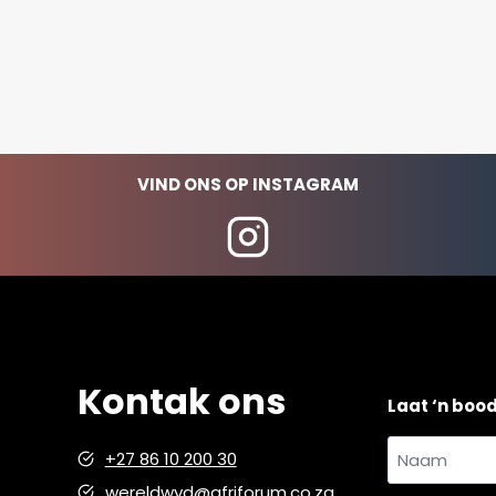
VIND ONS OP INSTAGRAM
Kontak ons
Laat ‘n boo
Naam
+27 86 10 200 30
en
wereldwyd@afriforum.co.za