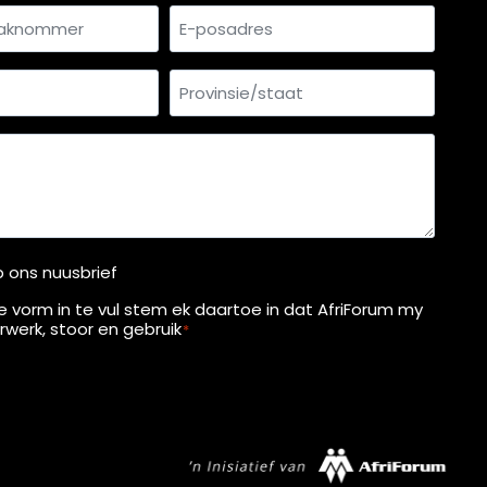
Van
mmer
E-
*
posadres
Provinsie/staat
p ons nuusbrief
ie vorm in te vul stem ek daartoe in dat AfriForum my
werk, stoor en gebruik
*