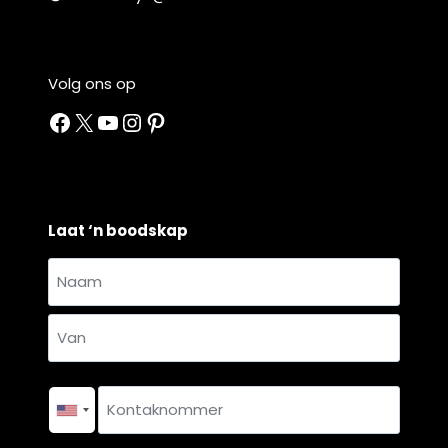
Volg ons op
Facebook
X
YouTube
Instagram
Pinterest
Laat ‘n boodskap
Naam
en
Naam
van
*
Van
Kontaknommer
*