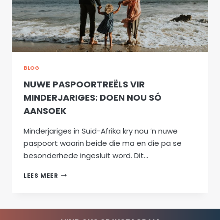
BLOG
NUWE PASPOORTREËLS VIR
MINDERJARIGES: DOEN NOU SÓ
AANSOEK
Minderjariges in Suid-Afrika kry nou ’n nuwe
paspoort waarin beide die ma en die pa se
besonderhede ingesluit word. Dit…
NUWE
LEES MEER
PASPOORTREËLS
VIR
MINDERJARIGES:
DOEN