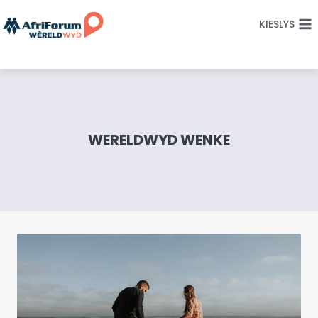
Skip
KIESLYS
to
content
WERELDWYD WENKE