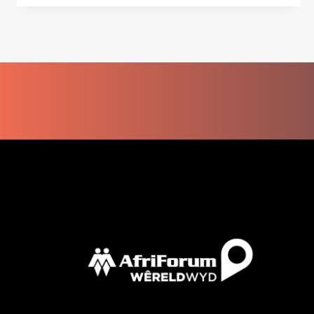
WIL
TERUGKOM
SUID-
AFRIKA
TOE?
WONDERLIK!
BEGIN
BY
WERKNET