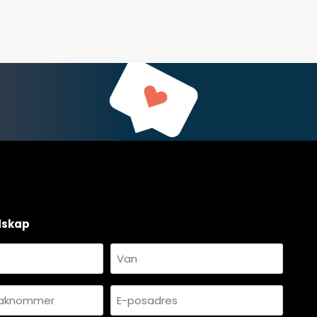
dskap
Van
mmer
E-
*
posadres