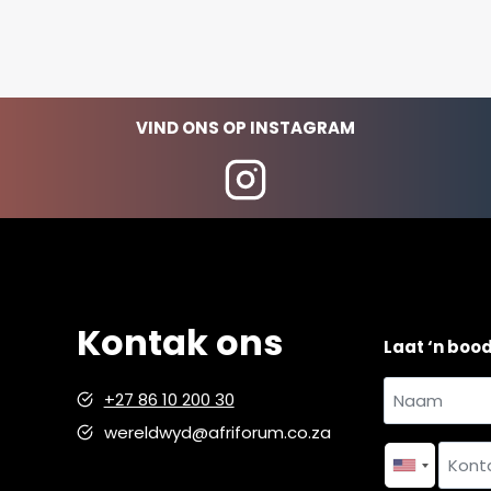
VIND ONS OP INSTAGRAM
Kontak ons
Laat ‘n boo
Naam
+27 86 10 200 30
en
wereldwyd@afriforum.co.za
Naam
van
*
Kontakno