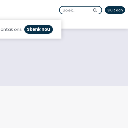
Search
Sluit aan
for:
Skenk nou
Kontak ons