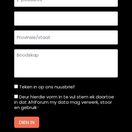
posadres
Land
Provinsie/staat
Boodskap
Teken in op ons nuusbrief
Teken
in
Deur hierdie vorm in te vul stem ek daartoe
Deur
in dat AfriForum my data mag verwerk, stoor
op
hierdie
en gebruik
*
ons
vorm
nuusbrief
in
DIEN IN
te