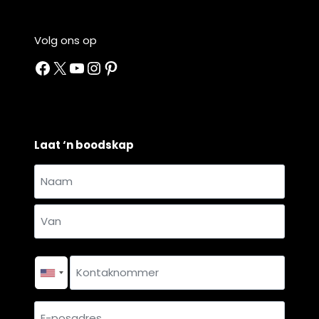
Volg ons op
Facebook
X
YouTube
Instagram
Pinterest
Laat ‘n boodskap
Naam
en
Naam
van
*
Van
Kontaknommer
*
E-