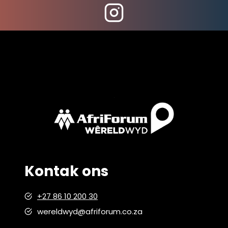
JY
WAS
HIER)
…
Kontak ons
+27 86 10 200 30
wereldwyd@afriforum.co.za