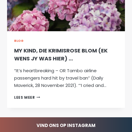
BLOG
MY KIND, DIE KRIMISROSE BLOM (EK
WENS JY WAS HIER) …
“It’s heartbreaking – OR Tambo airline
passengers hard hit by travel ban” (Daily
Maverick, 28 November 2021). “‘I cried and…
MY
LEES MEER
KIND,
DIE
KRIMISROSE
BLOM
VIND ONS OP INSTAGRAM
(EK
WENS