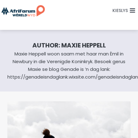
Skip
KIESLYS
to
content
AUTHOR: MAXIE HEPPELL
Maxie Heppell woon saam met haar man Èmil in
Newbury in die Verenigde Koninkryk. Besoek gerus
Maxie se blog Genade is ’n dag lank:
https://genadeisndaglank.wixsite.com/genadeisndaglan