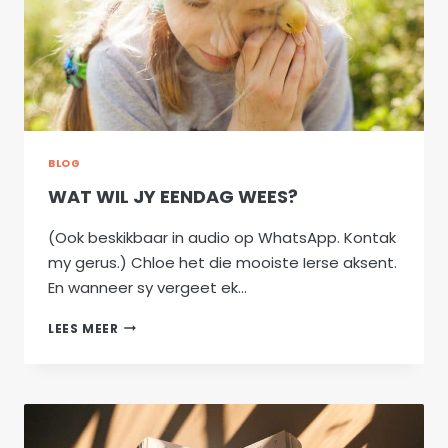
BLOG
WAT WIL JY EENDAG WEES?
(Ook beskikbaar in audio op WhatsApp. Kontak
my gerus.) Chloe het die mooiste Ierse aksent.
En wanneer sy vergeet ek…
WAT
LEES MEER
WIL
JY
EENDAG
WEES?