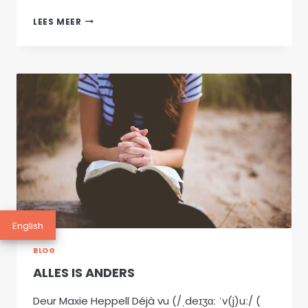
DAAGLIKSE
LEES MEER
BONUSSE
English
BLOG
ALLES IS ANDERS
Deur Maxie Heppell Déjà vu (/ˌdeɪʒɑː ˈv(j)uː/ (