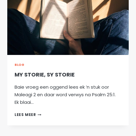
BLOG
MY STORIE, SY STORIE
Baie vroeg een oggend lees ek ’n stuk oor
Maleagi 2 en daar word verwys na Psalm 25:1.
Ek blaai…
MY
LEES MEER
STORIE,
SY
STORIE