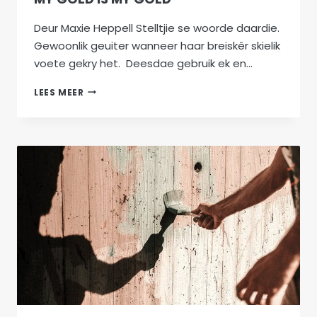
Deur Maxie Heppell Stelltjie se woorde daardie.
Gewoonlik geuiter wanneer haar breiskêr skielik
voete gekry het. Deesdae gebruik ek en…
MY
LEES MEER
GOED
IS
MY
GOED