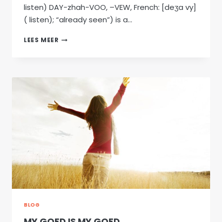
listen) DAY-zhah-VOO, –⁠VEW, French: [deʒa vy]
( listen); “already seen”) is a…
ALLES
LEES MEER
IS
ANDERS
BLOG
MY GOED IS MY GOED