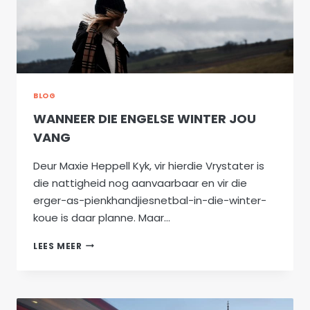
BLOG
WANNEER DIE ENGELSE WINTER JOU
VANG
Deur Maxie Heppell Kyk, vir hierdie Vrystater is
die nattigheid nog aanvaarbaar en vir die
erger-as-pienkhandjiesnetbal-in-die-winter-
koue is daar planne. Maar…
WANNEER
LEES MEER
DIE
ENGELSE
WINTER
JOU