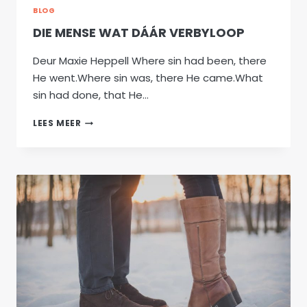
BLOG
DIE MENSE WAT DÁÁR VERBYLOOP
Deur Maxie Heppell Where sin had been, there
He went.Where sin was, there He came.What
sin had done, that He…
DIE
LEES MEER
MENSE
WAT
DÁÁR
VERBYLOOP