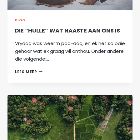
BLOG
DIE “HULLE” WAT NAASTE AAN ONS IS
Vrydag was weer ’n pad-dag, en ek het so baie
gehoor wat ek graag wil onthou. Onder andere
die volgende:…
DIE
LEES MEER
“HULLE”
WAT
NAASTE
AAN
ONS
IS