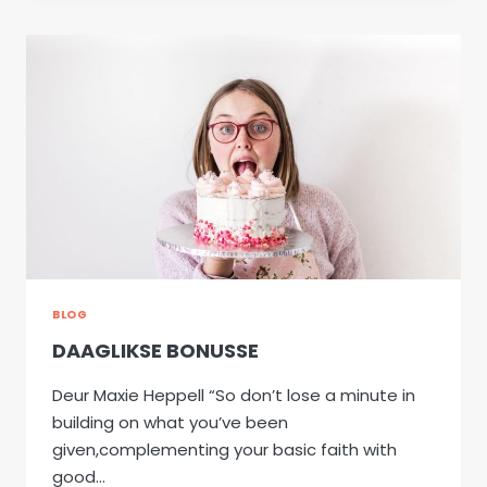
ENGELAND:
DEEL
2
BLOG
DAAGLIKSE BONUSSE
Deur Maxie Heppell “So don’t lose a minute in
building on what you’ve been
given,complementing your basic faith with
good…