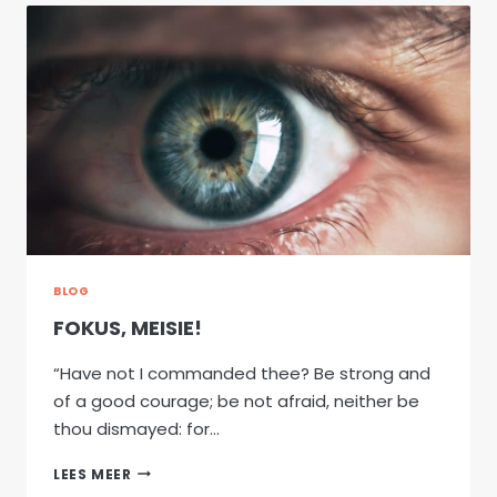
BLOG
FOKUS, MEISIE!
“Have not I commanded thee? Be strong and
of a good courage; be not afraid, neither be
thou dismayed: for…
FOKUS,
LEES MEER
MEISIE!