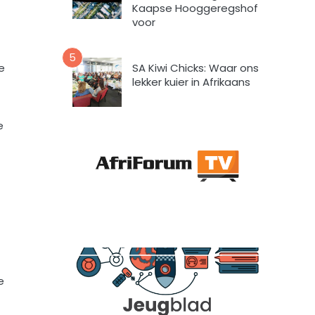
a
Kaapse Hooggeregshof
a
voor
r
t
5
o
SA Kiwi Chicks: Waar ons
e
e
lekker kuier in Afrikaans
i
n
e
d
a
t
A
f
r
i
F
o
r
e
u
m
m