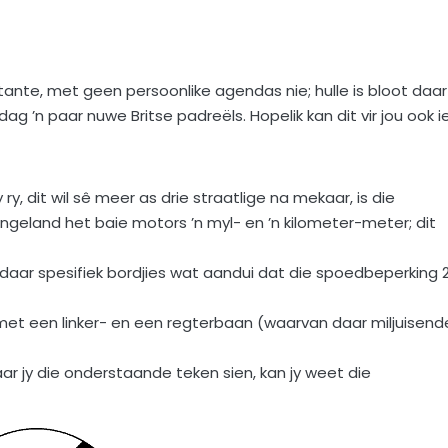
tante, met geen persoonlike agendas nie; hulle is bloot daar
ag ’n paar nuwe Britse padreëls. Hopelik kan dit vir jou ook i
y ry, dit wil sê meer as drie straatlige na mekaar, is die
Engeland het baie motors ’n myl- en ’n kilometer-meter; dit
 daar spesifiek bordjies wat aandui dat die spoedbeperking 
 met een linker- en een regterbaan (waarvan daar miljuisend
ar jy die onderstaande teken sien, kan jy weet die