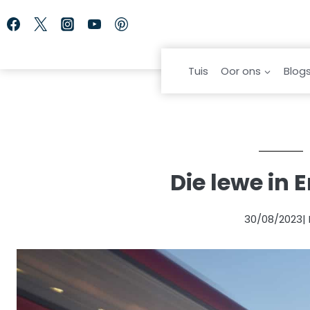
Skip
to
content
Tuis
Oor ons
Blog
Die lewe in 
30/08/2023
|