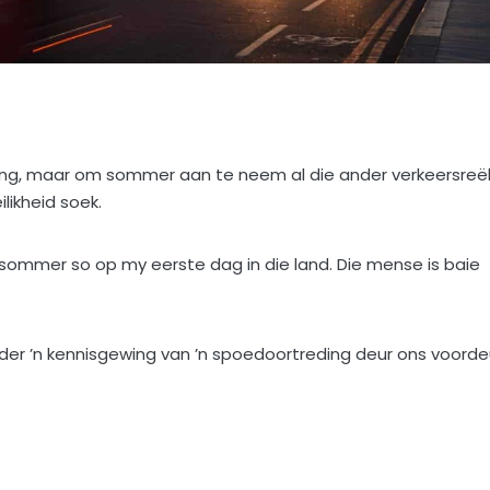
 ding, maar om sommer aan te neem al die ander verkeersreë
likheid soek.
e sommer so op my eerste dag in die land. Die mense is baie
dder ’n kennisgewing van ’n spoedoortreding deur ons voorde