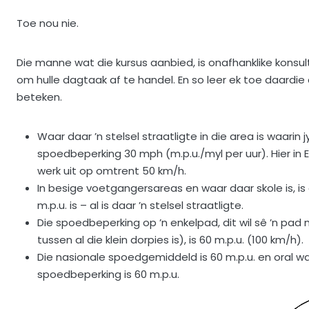
Toe nou nie.
Die manne wat die kursus aanbied, is onafhanklike konsul
om hulle dagtaak af te handel. En so leer ek toe daardie d
beteken.
Waar daar ’n stelsel straatligte in die area is waarin j
spoedbeperking 30 mph (m.p.u./myl per uur). Hier in 
werk uit op omtrent 50 km/h.
In besige voetgangersareas en waar daar skole is, is
m.p.u. is – al is daar ’n stelsel straatligte.
Die spoedbeperking op ’n enkelpad, dit wil sê ’n pad
tussen al die klein dorpies is), is 60 m.p.u. (100 km/h).
Die nasionale spoedgemiddeld is 60 m.p.u. en oral wa
spoedbeperking is 60 m.p.u.