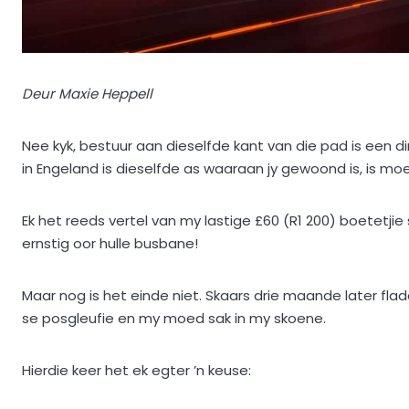
Deur Maxie Heppell
Nee kyk, bestuur aan dieselfde kant van die pad is een
in Engeland is dieselfde as waaraan jy gewoond is, is moei
Ek het reeds vertel van my lastige £60 (R1 200) boetetji
ernstig oor hulle busbane!
Maar nog is het einde niet. Skaars drie maande later fla
se posgleufie en my moed sak in my skoene.
Hierdie keer het ek egter ’n keuse: