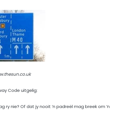
w.thesun.co.uk
way Code uitgelig:
g ry nie? Of dat jy nooit ’n padreël mag breek om ’n