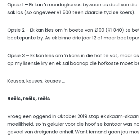
Opsie 1 – Ek kan ’n eendagkursus bywoon as deel van die
sak los (so ongeveer R1 500 teen daardie tyd se koers).
Opsie 2 – Ek kan kies om ’n boete van £100 (R1 840) te 
boetepunte by. As ek binne drie jaar 12 of meer boetep
Opsie 3 – Ek kan kies om ’n kans in die hof te vat, maar 
op my lisensie kry en ek sal boonop die hofkoste moet b
Keuses, keuses, keuses …
Reëls, reëls, reëls
Vroeg een oggend in Oktober 2019 stap ek skaam-skaam by
moeilikheid, so ’n gekuier voor die hoof se kantoor was noo
gevoel van dreigende onheil. Want iemand gaan jou mos 