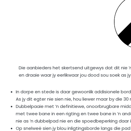
Die aanbieders het skertsend uitgewys dat dit nie ’n 
en draaie waar jy eerlikwaar jou dood sou soek as jy
In dorpe en stede is daar gewoonlik addisionele bordji
As jy dit egter nie sien nie, hou liewer maar by die 30 
Dubbelpaaie met ’n definitiewe, onoorbrugbare midde
met twee bane in een rigting en twee bane in ’n ander
nie as ’n dubbelpad nie en die spoedbeperking daar i
Op snelweë sien jy blou inligtingsborde langs die pad