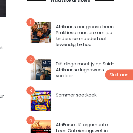
Nuutste artikels
t
n
i
s
e
n
v
u
1
o
Afrikaans oor grense heen:
u
r
Praktiese maniere om jou
s
m
kinders se moedertaal
b
i
lewendig te hou
ls
r
n
i
t
2
e
e
Dié dinge moet jy op Suid-
f
v
Afrikaanse lughawens
Sluit aan
verklaar
u
l
s
3
Sommer soetkoek
t
ur
e
m
e
4
k
AfriForum lê argumente
d
teen Onteieningswet in