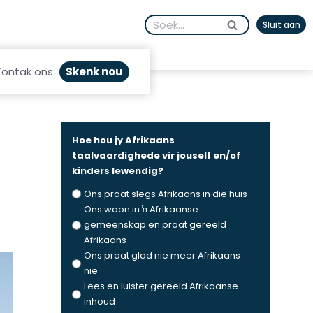
Search
Sluit aan
for:
Skenk nou
Kontak ons
Hoe hou jy Afrikaans
taalvaardighede vir jouself en/of
kinders lewendig?
Ons praat slegs Afrikaans in die huis
Ons woon in ŉ Afrikaanse
gemeenskap en praat gereeld
Afrikaans
Ons praat glad nie meer Afrikaans
nie
Lees en luister gereeld Afrikaanse
inhoud