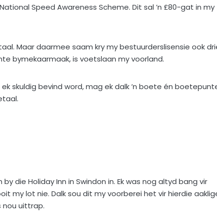
 National Speed Awareness Scheme. Dit sal ’n £80-gat in my
betaal. Maar daarmee saam kry my bestuurderslisensie ook dri
unte bymekaarmaak, is voetslaan my voorland.
as ek skuldig bevind word, mag ek dalk ’n boete én boetepunt
etaal.
 die Holiday Inn in Swindon in. Ek was nog altyd bang vir
it my lot nie. Dalk sou dit my voorberei het vir hierdie aaklig
nou uittrap.