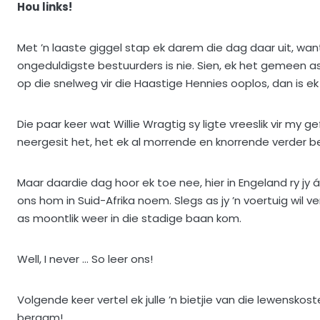
Hou links!
Met ’n laaste giggel stap ek darem die dag daar uit, want
ongeduldigste bestuurders is nie. Sien, ek het gemeen as 
op die snelweg vir die Haastige Hennies ooplos, dan is e
Die paar keer wat Willie Wragtig sy ligte vreeslik vir my 
neergesit het, het ek al morrende en knorrende verder b
Maar daardie dag hoor ek toe nee, hier in Engeland ry jy 
ons hom in Suid-Afrika noem. Slegs as jy ’n voertuig wil 
as moontlik weer in die stadige baan kom.
Well, I never … So leer ons!
Volgende keer vertel ek julle ’n bietjie van die lewenskos
beraam!