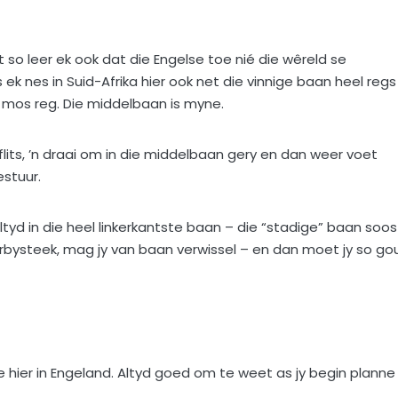
 so leer ek ook dat die Engelse toe nié die wêreld se
ek nes in Suid-Afrika hier ook net die vinnige baan heel regs
k mos reg. Die middelbaan is myne.
geflits, ’n draai om in die middelbaan gery en dan weer voet
estuur.
áltyd in die heel linkerkantste baan – die “stadige” baan soos
verbysteek, mag jy van baan verwissel – en dan moet jy so go
te hier in Engeland. Altyd goed om te weet as jy begin planne