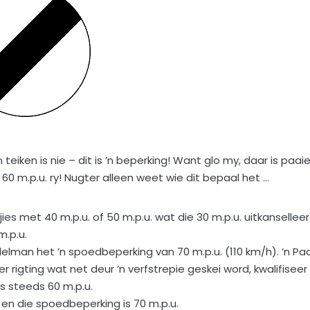
teiken is nie – dit is ’n beperking! Want glo my, daar is paai
 60 m.p.u. ry! Nugter alleen weet wie dit bepaal het …
es met 40 m.p.u. of 50 m.p.u. wat die 30 m.p.u. uitkanselleer
m.p.u.
lman het ’n spoedbeperking van 70 m.p.u. (110 km/h). ’n Pa
 rigting wat net deur ’n verfstrepie geskei word, kwalifiseer
s steeds 60 m.p.u.
 en die spoedbeperking is 70 m.p.u.