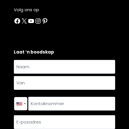
Volg ons op
Facebook
X
YouTube
Instagram
Pinterest
Laat ‘n boodskap
Naam
en
Naam
van
*
Van
Kontaknommer
*
E-
posadres