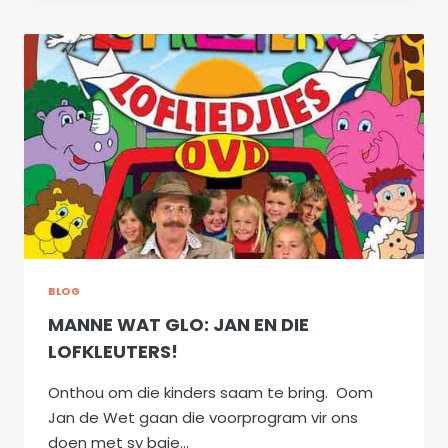
SHOWMAX
BRING
JOU
HUISTOE
BLOG
MANNE WAT GLO: JAN EN DIE
LOFKLEUTERS!
Onthou om die kinders saam te bring. Oom
Jan de Wet gaan die voorprogram vir ons
doen met sy baie…