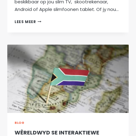
beskikbaar op jou slim TV, skootrekenaar,
Android of Apple slimfoonen tablet. Of jy nou…
DIE
LEES MEER
BESTE
VAN
KYKNET
VERMAAK
IS
NOU
AANLYN
BESKIKBAAR
BLOG
WÊRELDWYD SE INTERAKTIEWE