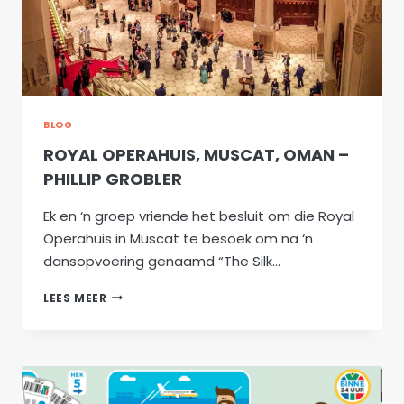
BLOG
ROYAL OPERAHUIS, MUSCAT, OMAN –
PHILLIP GROBLER
Ek en ‘n groep vriende het besluit om die Royal
Operahuis in Muscat te besoek om na ‘n
dansopvoering genaamd “The Silk…
ROYAL
LEES MEER
OPERAHUIS,
MUSCAT,
OMAN
–
PHILLIP
GROBLER