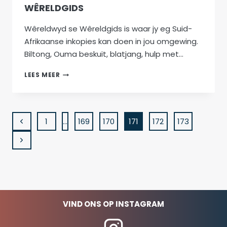
WÊRELDGIDS
Wêreldwyd se Wêreldgids is waar jy eg Suid-
Afrikaanse inkopies kan doen in jou omgewing.
Biltong, Ouma beskuit, blatjang, hulp met…
WÊRELDWYD
LEES MEER
SE
INTERAKTIEWE
WÊRELDGIDS
PAGE
Previous
1
…
169
170
171
172
173
Page
NAVIGATION
Next
Page
VIND ONS OP INSTAGRAM