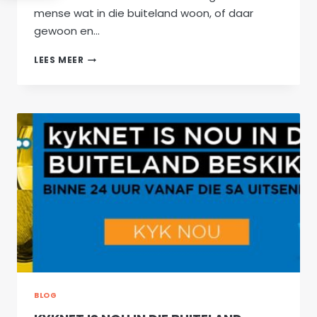
mense wat in die buiteland woon, of daar
gewoon en…
UIT
LEES MEER
EN
TUIS
–
STEYN
GESIN
BLOG