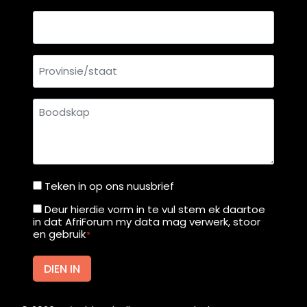
Land
Provinsie/staat
Boodskap
Teken in op ons nuusbrief
Teken
in
Deur hierdie vorm in te vul stem ek daartoe
Deur
in dat AfriForum my data mag verwerk, stoor
op
hierdie
en gebruik
*
ons
vorm
nuusbrief
in
DIEN IN
te
vul