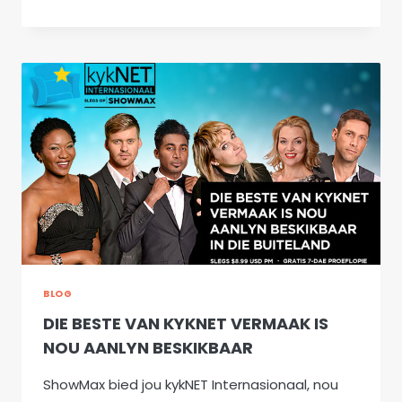
WAT
GLO
2
–
AUSTRALIE
EN
NIEU
SEELAND
(MAART
2016)
BLOG
DIE BESTE VAN KYKNET VERMAAK IS
NOU AANLYN BESKIKBAAR
ShowMax bied jou kykNET Internasionaal, nou