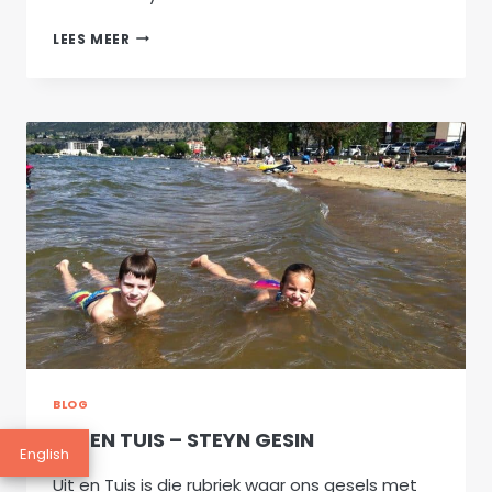
MANNE
LEES MEER
WAT
GLO:
JAN
EN
DIE
LOFKLEUTERS!
BLOG
UIT EN TUIS – STEYN GESIN
English
Uit en Tuis is die rubriek waar ons gesels met