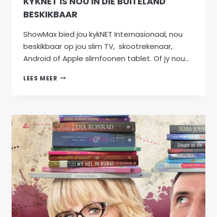
KYKNET IS NOU IN DIE BUITELAND
BESKIKBAAR
ShowMax bied jou kykNET Internasionaal, nou
beskikbaar op jou slim TV, skootrekenaar,
Android of Apple slimfoonen tablet. Of jy nou…
KYKNET
LEES MEER
IS
NOU
IN
DIE
BUITELAND
BESKIKBAAR