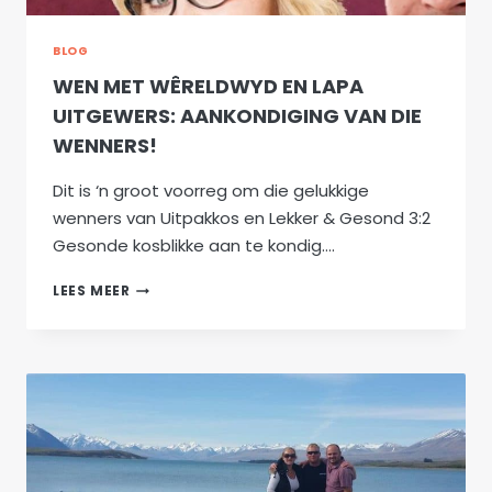
BLOG
WEN MET WÊRELDWYD EN LAPA
UITGEWERS: AANKONDIGING VAN DIE
WENNERS!
Dit is ‘n groot voorreg om die gelukkige
wenners van Uitpakkos en Lekker & Gesond 3:2
Gesonde kosblikke aan te kondig….
WEN
LEES MEER
MET
WÊRELDWYD
EN
LAPA
UITGEWERS:
AANKONDIGING
VAN
DIE
WENNERS!