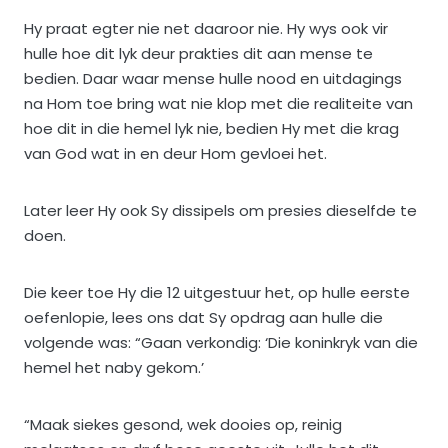
Hy praat egter nie net daaroor nie. Hy wys ook vir
hulle hoe dit lyk deur prakties dit aan mense te
bedien. Daar waar mense hulle nood en uitdagings
na Hom toe bring wat nie klop met die realiteite van
hoe dit in die hemel lyk nie, bedien Hy met die krag
van God wat in en deur Hom gevloei het.
Later leer Hy ook Sy dissipels om presies dieselfde te
doen.
Die keer toe Hy die 12 uitgestuur het, op hulle eerste
oefenlopie, lees ons dat Sy opdrag aan hulle die
volgende was: “Gaan verkondig: ‘Die koninkryk van die
hemel het naby gekom.’
“Maak siekes gesond, wek dooies op, reinig