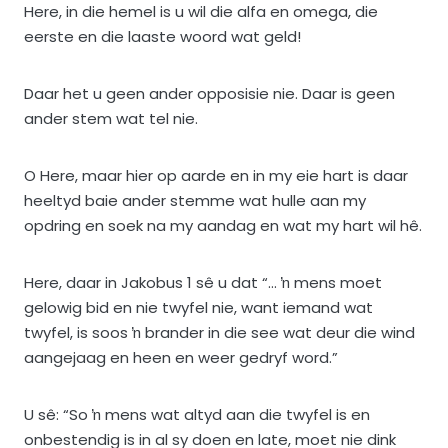
Here, in die hemel is u wil die alfa en omega, die
eerste en die laaste woord wat geld!
Daar het u geen ander opposisie nie. Daar is geen
ander stem wat tel nie.
O Here, maar hier op aarde en in my eie hart is daar
heeltyd baie ander stemme wat hulle aan my
opdring en soek na my aandag en wat my hart wil hê.
Here, daar in Jakobus 1 sê u dat “… ŉ mens moet
gelowig bid en nie twyfel nie, want iemand wat
twyfel, is soos ŉ brander in die see wat deur die wind
aangejaag en heen en weer gedryf word.”
U sê: “So ŉ mens wat altyd aan die twyfel is en
onbestendig is in al sy doen en late, moet nie dink