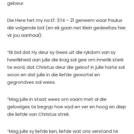
gebeur.
Die Here het my na Ef. 3:14 – 21 geneem waar Paulus
die volgende bid (en ek gaan net klein gedeeltes hier
vir jou aanhaal):
“Ek bid dat Hy deur sy Gees uit die rykdom van sy
heerlikheid aan julle die krag sal gee om innerlik sterk
te word, dat Christus deur die geloof in julle harte sal
woon en dat julle in die liefde gewortel en
gegrondves sal wees.
“Mag julle in staat wees om saam met al die
gelowiges te begryp hoe wyd en ver en hoog en diep
die liefde van Christus strek.
“Mag julle sy liefde ken, liefde wat ons verstand te