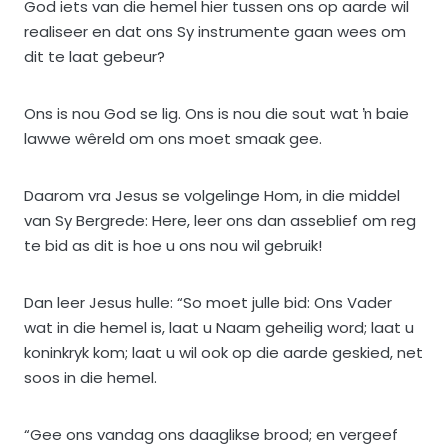
God iets van die hemel hier tussen ons op aarde wil
realiseer en dat ons Sy instrumente gaan wees om
dit te laat gebeur?
Ons is nou God se lig. Ons is nou die sout wat ŉ baie
lawwe wêreld om ons moet smaak gee.
Daarom vra Jesus se volgelinge Hom, in die middel
van Sy Bergrede: Here, leer ons dan asseblief om reg
te bid as dit is hoe u ons nou wil gebruik!
Dan leer Jesus hulle: “So moet julle bid: Ons Vader
wat in die hemel is, laat u Naam geheilig word; laat u
koninkryk kom; laat u wil ook op die aarde geskied, net
soos in die hemel.
“Gee ons vandag ons daaglikse brood; en vergeef