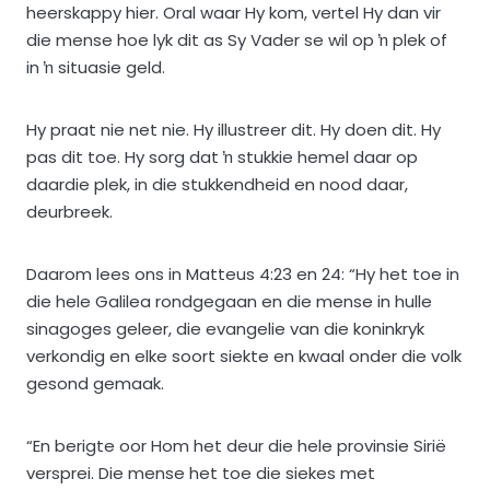
heerskappy hier. Oral waar Hy kom, vertel Hy dan vir
die mense hoe lyk dit as Sy Vader se wil op ŉ plek of
in ŉ situasie geld.
Hy praat nie net nie. Hy illustreer dit. Hy doen dit. Hy
pas dit toe. Hy sorg dat ŉ stukkie hemel daar op
daardie plek, in die stukkendheid en nood daar,
deurbreek.
Daarom lees ons in Matteus 4:23 en 24: “Hy het toe in
die hele Galilea rondgegaan en die mense in hulle
sinagoges geleer, die evangelie van die koninkryk
verkondig en elke soort siekte en kwaal onder die volk
gesond gemaak.
“En berigte oor Hom het deur die hele provinsie Sirië
versprei. Die mense het toe die siekes met