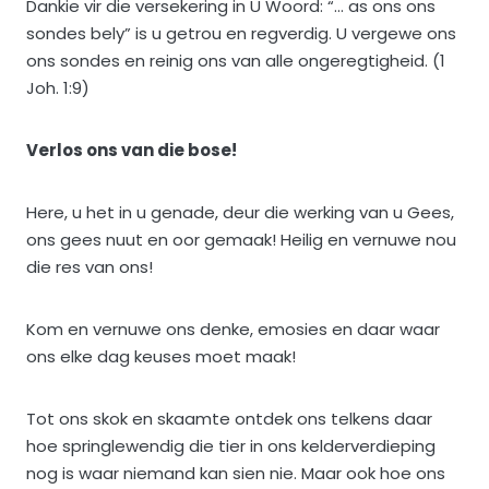
Dankie vir die versekering in U Woord: “… as ons ons
sondes bely” is u getrou en regverdig. U vergewe ons
ons sondes en reinig ons van alle ongeregtigheid. (1
Joh. 1:9)
Verlos ons van die bose!
Here, u het in u genade, deur die werking van u Gees,
ons gees nuut en oor gemaak! Heilig en vernuwe nou
die res van ons!
Kom en vernuwe ons denke, emosies en daar waar
ons elke dag keuses moet maak!
Tot ons skok en skaamte ontdek ons telkens daar
hoe springlewendig die tier in ons kelderverdieping
nog is waar niemand kan sien nie. Maar ook hoe ons