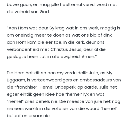
bowe gaan, en mag julle heeltemal vervul word met
die volheid van God.
“Aan Hom wat deur Sy krag wat in ons werk, magtig is
om oneindig meer te doen as wat ons bid of dink,
aan Hom kom die eer toe, in die kerk, deur ons
verbondenheid met Christus Jesus, deur al die
geslagte heen tot in alle ewigheid. Amen.”
Die Here het dit so aan my verduidelik: Julle, as My
Liggaam, is verteenwoordigers en ambassadeurs van
die “franchise”, Hemel Onbeperk, op aarde. Julle het
egter eintlik geen idee hoe “hemel” lyk en wat
“hemel” alles behels nie. Die meeste van julle het nog
nie eers werklik in die volle sin van die woord “hemel”
beleef en ervaar nie.