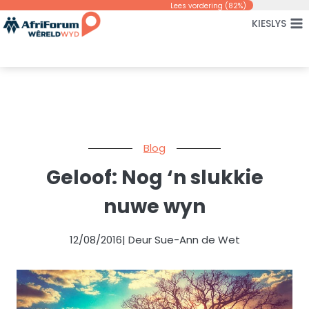
Skip
Lees vordering (
82
%)
KIESLYS
to
content
Blog
Geloof: Nog ‘n slukkie
nuwe wyn
12/08/2016
| Deur Sue-Ann de Wet