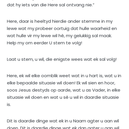
dat hy iets van die Here sal ontvang nie.”
Here, daar is heeltyd hierdie ander stemme in my
lewe wat my probeer oortuig dat hulle waarheid en
wat hulle vir my lewe wil hê, my gelukkig sal maak.
Help my om eerder U stem te volg!
Laat u stem, u wil, die enigste wees wat ek sal volg!
Here, ek wil elke oomblik weet wat in u hart is, wat u in
elke bepaalde situasie wil doen! Ek wil sien en hoor,
soos Jesus destyds op aarde, wat u as Vader, in elke
situasie wil doen en wat u sê u wil in daardie situasie
is.
Dit is daardie dinge wat ek in u Naam agter u aan wil
doen. Dit is daardie dinge wat ek dan agter u aan wil