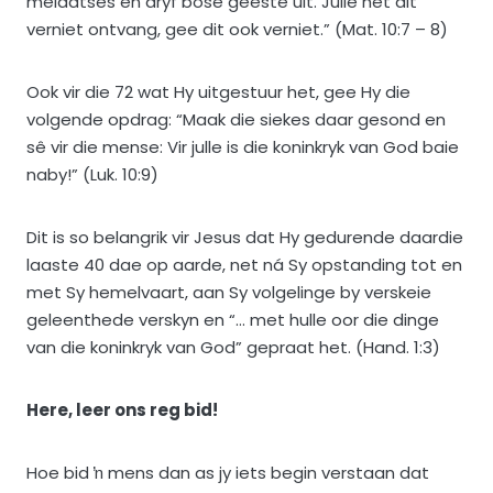
melaatses en dryf bose geeste uit. Julle het dit
verniet ontvang, gee dit ook verniet.” (Mat. 10:7 – 8)
Ook vir die 72 wat Hy uitgestuur het, gee Hy die
volgende opdrag: “Maak die siekes daar gesond en
sê vir die mense: Vir julle is die koninkryk van God baie
naby!” (Luk. 10:9)
Dit is so belangrik vir Jesus dat Hy gedurende daardie
laaste 40 dae op aarde, net ná Sy opstanding tot en
met Sy hemelvaart, aan Sy volgelinge by verskeie
geleenthede verskyn en “… met hulle oor die dinge
van die koninkryk van God” gepraat het. (Hand. 1:3)
Here, leer ons reg bid!
Hoe bid ŉ mens dan as jy iets begin verstaan dat