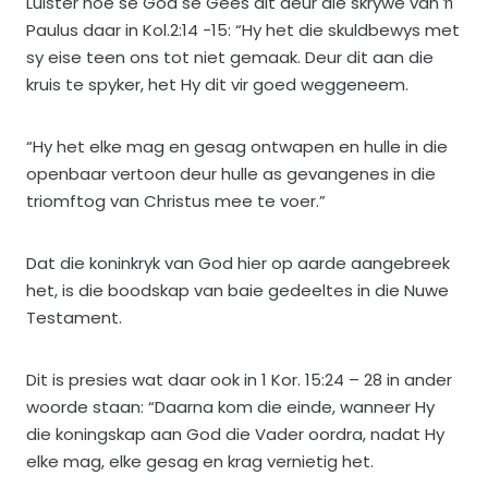
Luister hoe sê God se Gees dit deur die skrywe van ŉ
Paulus daar in Kol.2:14 -15: “Hy het die skuldbewys met
sy eise teen ons tot niet gemaak. Deur dit aan die
kruis te spyker, het Hy dit vir goed weggeneem.
“Hy het elke mag en gesag ontwapen en hulle in die
openbaar vertoon deur hulle as gevangenes in die
triomftog van Christus mee te voer.”
Dat die koninkryk van God hier op aarde aangebreek
het, is die boodskap van baie gedeeltes in die Nuwe
Testament.
Dit is presies wat daar ook in 1 Kor. 15:24 – 28 in ander
woorde staan: “Daarna kom die einde, wanneer Hy
die koningskap aan God die Vader oordra, nadat Hy
elke mag, elke gesag en krag vernietig het.