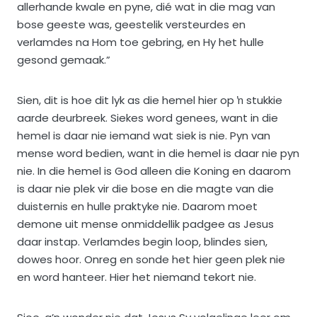
allerhande kwale en pyne, dié wat in die mag van
bose geeste was, geestelik versteurdes en
verlamdes na Hom toe gebring, en Hy het hulle
gesond gemaak.”
Sien, dit is hoe dit lyk as die hemel hier op ŉ stukkie
aarde deurbreek. Siekes word genees, want in die
hemel is daar nie iemand wat siek is nie. Pyn van
mense word bedien, want in die hemel is daar nie pyn
nie. In die hemel is God alleen die Koning en daarom
is daar nie plek vir die bose en die magte van die
duisternis en hulle praktyke nie. Daarom moet
demone uit mense onmiddellik padgee as Jesus
daar instap. Verlamdes begin loop, blindes sien,
dowes hoor. Onreg en sonde het hier geen plek nie
en word hanteer. Hier het niemand tekort nie.