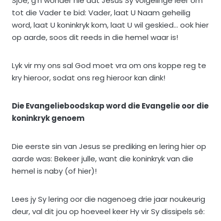
Sjoe, g’n wonder nie dat Jesus Sy volgelinge leer om
tot die Vader te bid: Vader, laat U Naam geheilig
word, laat U koninkryk kom, laat U wil geskied… ook hier
op aarde, soos dit reeds in die hemel waar is!
Lyk vir my ons sal God moet vra om ons koppe reg te
kry hieroor, sodat ons reg hieroor kan dink!
Die Evangelieboodskap word die Evangelie oor die
koninkryk genoem
Die eerste sin van Jesus se prediking en lering hier op
aarde was: Bekeer julle, want die koninkryk van die
hemel is naby (of hier)!
Lees jy Sy lering oor die nagenoeg drie jaar noukeurig
deur, val dit jou op hoeveel keer Hy vir Sy dissipels sê: