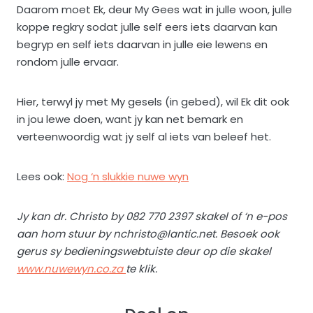
Daarom moet Ek, deur My Gees wat in julle woon, julle
koppe regkry sodat julle self eers iets daarvan kan
begryp en self iets daarvan in julle eie lewens en
rondom julle ervaar.
Hier, terwyl jy met My gesels (in gebed), wil Ek dit ook
in jou lewe doen, want jy kan net bemark en
verteenwoordig wat jy self al iets van beleef het.
Lees ook:
Nog ‘n slukkie nuwe wyn
Jy kan dr. Christo by 082 770 2397 skakel of ‘n e-pos
aan hom stuur by nchristo@lantic.net. Besoek ook
gerus sy bedieningswebtuiste deur op die skakel
www.nuwewyn.co.za
te klik.