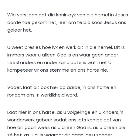
Wie verstaan dat die koninkryk van die hemel in Jesus
aarde toe gekom het, leer om te bid soos Jesus ons
geleer het.
U weet presies hoe lyk en werk dit in die hemel. Dit is
immers waar u alleen God is en waar geen ander
teëstanders en ander kandidate is wat met U
kompeteer vir ons stemme en ons harte nie.
Vader, laat dit ook hier op aarde, in ons harte en
rondom ons, ŉ werklikheid word.
Laat hier in ons harte, as u volgelinge en u kinders, ŉ
wonderwerk gebeur sodat ons iets kan beleef van
hoe dit gaan wees as u alleen God is, as u alleen die
sê het, as u al is waaroor dit gaan, as u sonder