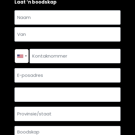
Laat ‘n boodskap
Naam
en
Naam
van
*
Van
Kontaknommer
*
E-
posadres
Land
Provinsie/staat
Boodskap