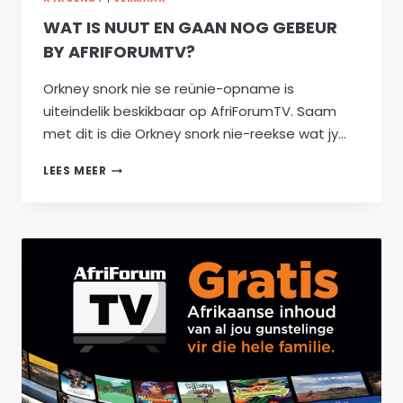
WAT IS NUUT EN GAAN NOG GEBEUR
BY AFRIFORUMTV?
Orkney snork nie se reünie-opname is
uiteindelik beskikbaar op AfriForumTV. Saam
met dit is die Orkney snork nie-reekse wat jy…
WAT
LEES MEER
IS
NUUT
EN
GAAN
NOG
GEBEUR
BY
AFRIFORUMTV?