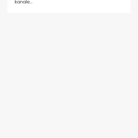
kanale…
WAT
LEES MEER
IS
AFRIFORUMTV?
KYKGENOT
|
VERMAAK
NATUURHOEKIE: DAGREIS IN DIE
NASIONALE KRUGERWILDTUIN