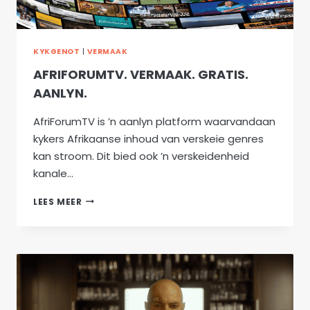
KYKGENOT
|
VERMAAK
AFRIFORUMTV. VERMAAK. GRATIS.
AANLYN.
AfriForumTV is ’n aanlyn platform waarvandaan
kykers Afrikaanse inhoud van verskeie genres
kan stroom. Dit bied ook ’n verskeidenheid
kanale…
AFRIFORUMTV.
LEES MEER
VERMAAK.
GRATIS.
AANLYN.