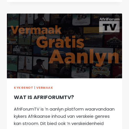
SY
EERSTE
AFRIKAANSE
REEKS
AAN
MET
DIE
BEKENDE
AKTEUR
ARNOLD
VOSLOO
KYKGENOT
|
VERMAAK
WAT IS AFRIFORUMTV?
AfriForumTV is ’n aanlyn platform waarvandaan
kykers Afrikaanse inhoud van verskeie genres
kan stroom. Dit bied ook ’n verskeidenheid