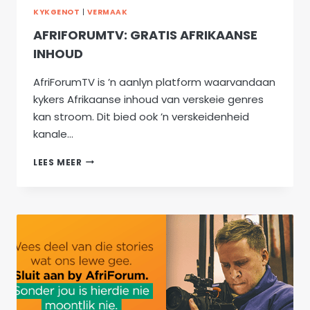
KYKGENOT
|
VERMAAK
AFRIFORUMTV: GRATIS AFRIKAANSE
INHOUD
AfriForumTV is ’n aanlyn platform waarvandaan
kykers Afrikaanse inhoud van verskeie genres
kan stroom. Dit bied ook ’n verskeidenheid
kanale…
AFRIFORUMTV:
LEES MEER
GRATIS
AFRIKAANSE
INHOUD