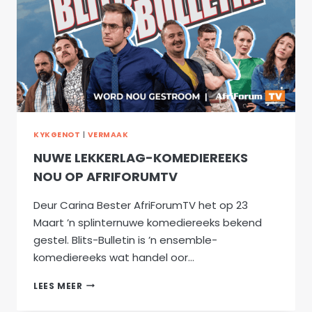
KYKGENOT
|
VERMAAK
NUWE LEKKERLAG-KOMEDIEREEKS
NOU OP AFRIFORUMTV
Deur Carina Bester AfriForumTV het op 23
Maart ’n splinternuwe komediereeks bekend
gestel. Blits-Bulletin is ’n ensemble-
komediereeks wat handel oor…
NUWE
LEES MEER
LEKKERLAG-
KOMEDIEREEKS