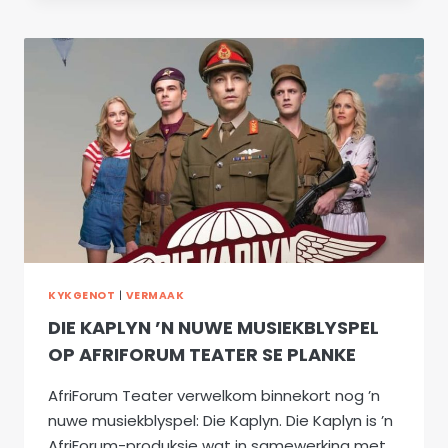
NOU
OP
AFRIFORUMTV
KYKGENOT
|
VERMAAK
DIE KAPLYN ’N NUWE MUSIEKBLYSPEL
OP AFRIFORUM TEATER SE PLANKE
AfriForum Teater verwelkom binnekort nog ’n
nuwe musiekblyspel: Die Kaplyn. Die Kaplyn is ’n
AfriForum-produksie wat in samewerking met