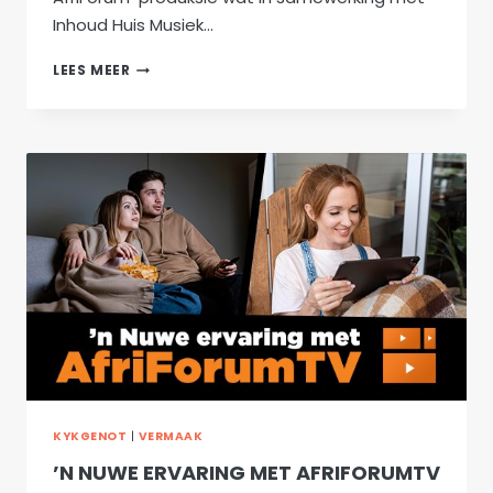
Inhoud Huis Musiek…
DIE
LEES MEER
KAPLYN ’N
NUWE
MUSIEKBLYSPEL
OP
AFRIFORUM
TEATER
SE
PLANKE
KYKGENOT
|
VERMAAK
’N NUWE ERVARING MET AFRIFORUMTV