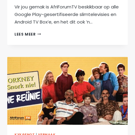
Vir jou gemak is AfriForumTV beskikbaar op alle
Google Play-gesertifiseerde slimtelevisies en
Android TV Box’e, en het dit ook ’n…
’N
LEES MEER
NUWE
ERVARING
MET
AFRIFORUMTV
KYKGENOT
|
VERMAAK