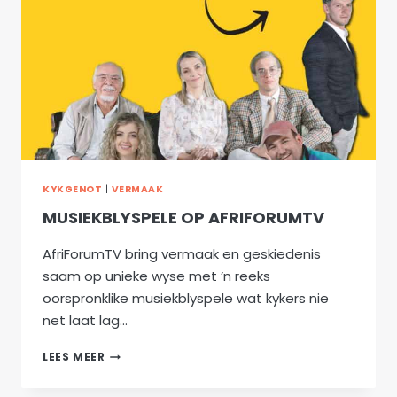
KYKGENOT
|
VERMAAK
MUSIEKBLYSPELE OP AFRIFORUMTV
AfriForumTV bring vermaak en geskiedenis
saam op unieke wyse met ’n reeks
oorspronklike musiekblyspele wat kykers nie
net laat lag…
MUSIEKBLYSPELE
LEES MEER
OP
AFRIFORUMTV