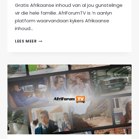
Gratis Afrikaanse inhoud van al jou gunstelinge
vir die hele familie. AfriForumTV is ’n aanlyn
platform waarvandaan kykers Afrikaanse
inhoud…
GENIET
LEES MEER
DIE
BESTE
VAN
AFRIFORUMTV
IN
DIE
BUITELAND