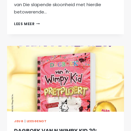
van Die slapende skoonheid met hierdie
betowerende…
FEBRUARIE
LEES MEER
SE
LEESGENOT
VIR
DIE
JONGSPAN
JEUG
|
LEESGENOT
DAGBOEK VAN N WIMPY KID 20: