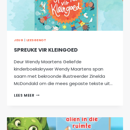
JEUG
|
LEESGENOT
SPREUKE VIR KLEINGOED
Deur Wendy Maartens Geliefde
kinderboekskrywer Wendy Maartens span
saam met bekroonde illustreerder Zinelda
McDondald om die mees gepaste tekste uit…
SPREUKE
LEES MEER
VIR
KLEINGOED