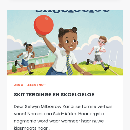
MET
BEGRIP:
GRAAD
9
AFR
HT
JEUG
|
LEESGENOT
SKITTERDINGE EN SKOELOELOE
Deur Selwyn Milborrow Zandi se familie verhuis
vanaf Namibië na Suid-Afrika. Haar ergste
nagmerrie word waar wanneer haar nuwe
klasmaats haar…