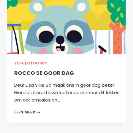
JEUG
|
LEESGENOT
ROCCO SE GOOR DAG
Deur Elsa Silke Só maak ons ‘n goor dag beter!
Hierdie interaktiewe kartonboek maar dit lekker
om oor emosies en…
ROCCO
LEES MEER
SE
GOOR
DAG