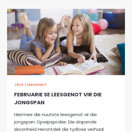
IN
DIE
RUIMTE
JEUG
|
LEESGENOT
FEBRUARIE SE LEESGENOT VIR DIE
JONGSPAN
Hiermee die nuutste leesgenot vir die
jongspan: Opwipsprokie: Die slapende
skoonheid Herontdek die tydlose verhaal