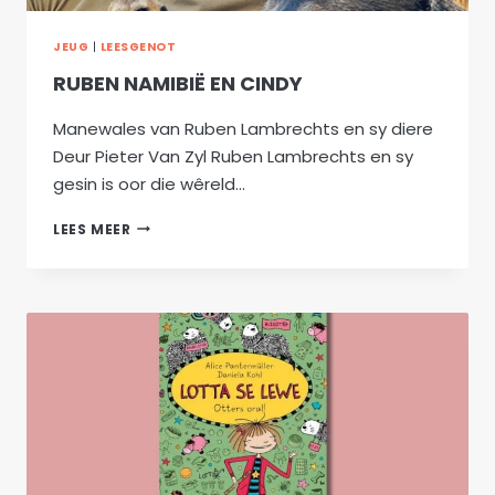
JEUG
|
LEESGENOT
RUBEN NAMIBIË EN CINDY
Manewales van Ruben Lambrechts en sy diere
Deur Pieter Van Zyl Ruben Lambrechts en sy
gesin is oor die wêreld…
RUBEN
LEES MEER
NAMIBIË
EN
CINDY