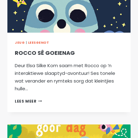
JEUG
|
LEESGENOT
ROCCO SÊ GOEIENAG
Deur Elsa Silke Kom saam met Rocco op ‘n
interaktiewe slaaptyd-avontuur! Ses tonele
wat verander en rymteks sorg dat kleintjies
hulle…
ROCCO
LEES MEER
SÊ
GOEIENAG