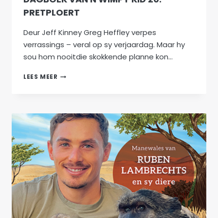
PRETPLOERT
Deur Jeff Kinney Greg Heffley verpes
verrassings – veral op sy verjaardag. Maar hy
sou hom nooitdie skokkende planne kon…
DAGBOEK
LEES MEER
VAN
N
WIMPY
KID
20:
PRETPLOERT