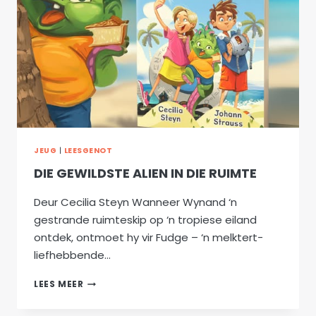
JEUG
|
LEESGENOT
DIE GEWILDSTE ALIEN IN DIE RUIMTE
Deur Cecilia Steyn Wanneer Wynand ‘n
gestrande ruimteskip op ‘n tropiese eiland
ontdek, ontmoet hy vir Fudge – ‘n melktert-
liefhebbende…
DIE
LEES MEER
GEWILDSTE
ALIEN