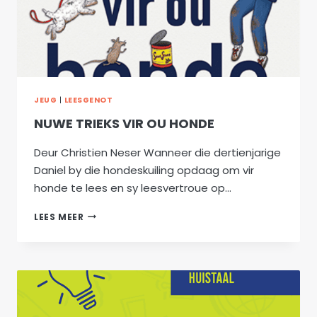
JEUG
|
LEESGENOT
NUWE TRIEKS VIR OU HONDE
Deur Christien Neser Wanneer die dertienjarige
Daniel by die hondeskuiling opdaag om vir
honde te lees en sy leesvertroue op…
NUWE
LEES MEER
TRIEKS
VIR
OU
HONDE