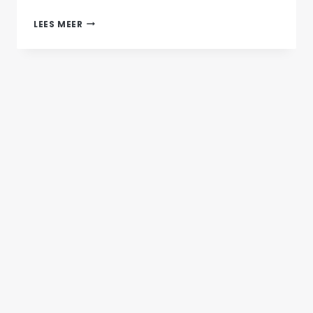
SKITTERDINGE
LEES MEER
EN
SKOELOELOE
JEUG
|
LEESGENOT
WIKUS SE WETENSKAPLIKE DAGBOEK
Deur Karla Cloete en Tumi K Steyn Wikus