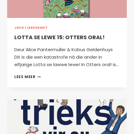
JEUG
|
LEESGENOT
LOTTA SE LEWE 15: OTTERS ORAL!
Deur Alice Pantermuller & Kobus Geldenhuys
Dit is die een katastrofe ná die ander in
elfjarige Lotta se lawwe lewe! In Otters oral! is…
LOTTA
LEES MEER
SE
LEWE
15:
OTTERS
ORAL!