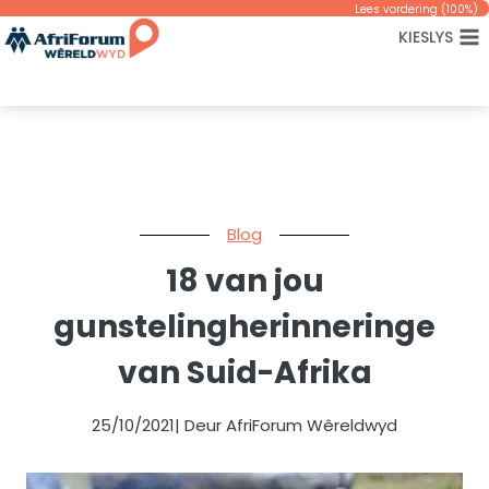
Skip
Lees vordering (
100
%)
KIESLYS
to
content
Blog
18 van jou
gunstelingherinneringe
van Suid-Afrika
25/10/2021
| Deur AfriForum Wêreldwyd