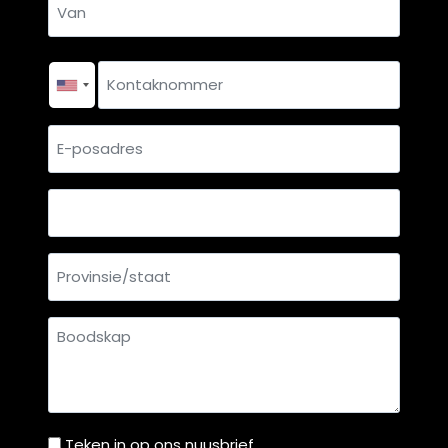
*
Van
Kontaknommer
*
E-
posadres
Land
Provinsie/staat
Boodskap
Teken in op ons nuusbrief