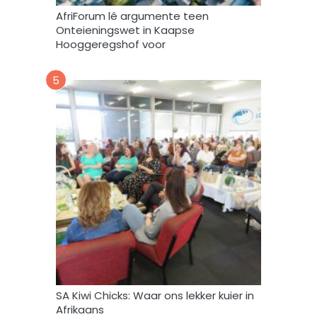
r
AfriForum lê argumente teen
u
Onteieningswet in Kaapse
i
Hooggeregshof voor
k
*
5
SA Kiwi Chicks: Waar ons lekker kuier in
Afrikaans