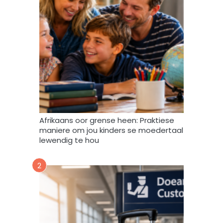
b
i
r
n
i
t
e
e
f
v
u
l
s
t
e
m
Afrikaans oor grense heen: Praktiese
e
maniere om jou kinders se moedertaal
k
lewendig te hou
d
a
2
a
r
t
o
e
i