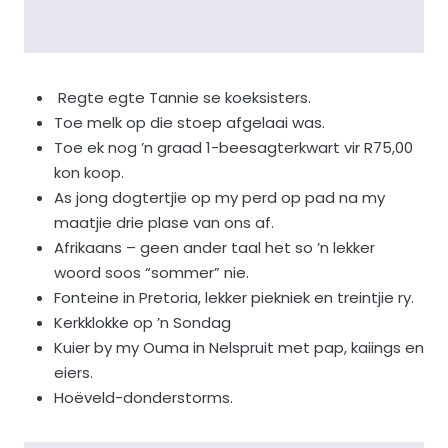
Regte egte Tannie se koeksisters.
Toe melk op die stoep afgelaai was.
Toe ek nog ’n graad 1-beesagterkwart vir R75,00
kon koop.
As jong dogtertjie op my perd op pad na my
maatjie drie plase van ons af.
Afrikaans – geen ander taal het so ’n lekker
woord soos “sommer” nie.
Fonteine in Pretoria, lekker piekniek en treintjie ry.
Kerkklokke op ’n Sondag
Kuier by my Ouma in Nelspruit met pap, kaiings en
eiers.
Hoëveld-donderstorms.