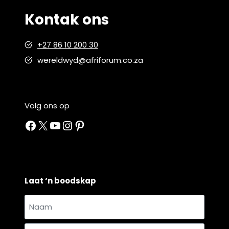
Kontak ons
+27 86 10 200 30
wereldwyd@afriforum.co.za
Volg ons op
Facebook
X
YouTube
Instagram
Pinterest
Laat ‘n boodskap
Naam
en
Naam
van