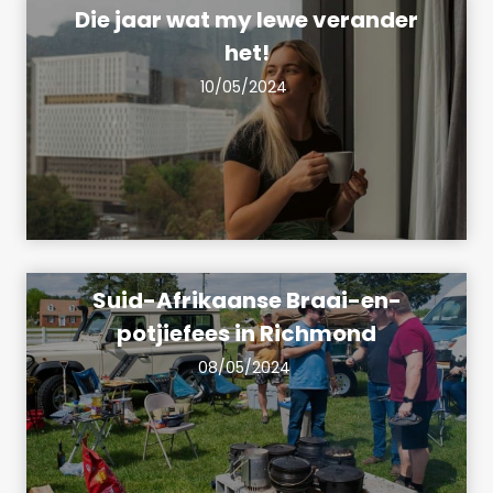
Die jaar wat my lewe verander
het!
10/05/2024
Suid-Afrikaanse Braai-en-
potjiefees in Richmond
08/05/2024