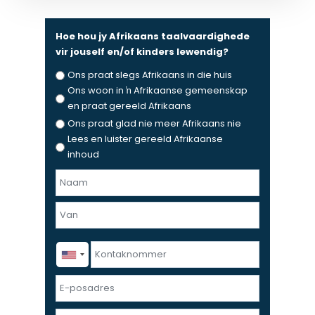
Hoe hou jy Afrikaans taalvaardighede
vir jouself en/of kinders lewendig?
Ons praat slegs Afrikaans in die huis
Ons woon in ŉ Afrikaanse gemeenskap
en praat gereeld Afrikaans
Ons praat glad nie meer Afrikaans nie
Lees en luister gereeld Afrikaanse
inhoud
N
a
F
a
i
m
r
e
L
K
s
n
a
o
t
v
s
n
E
a
t
t
-
n
a
p