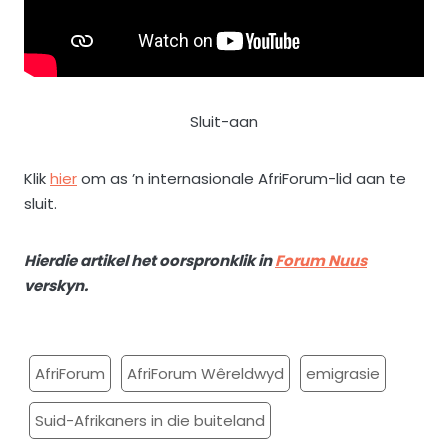
Sluit-aan
Klik
hier
om as ’n internasionale AfriForum-lid aan te
sluit.
Hierdie artikel het oorspronklik in
Forum Nuus
verskyn.
AfriForum
AfriForum Wêreldwyd
emigrasie
Suid-Afrikaners in die buiteland