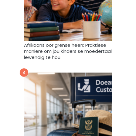
m
a
g
v
e
r
w
Afrikaans oor grense heen: Praktiese
e
maniere om jou kinders se moedertaal
r
lewendig te hou
k
,
4
s
t
o
o
r
e
n
g
e
b