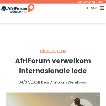
Skip
Lees vordering (
100
%)
KIESLYS
to
content
Blitsnuus
,
Nuus
AfriForum verwelkom
internasionale lede
04/07/2024
| Deur AfriForum Wêreldwyd