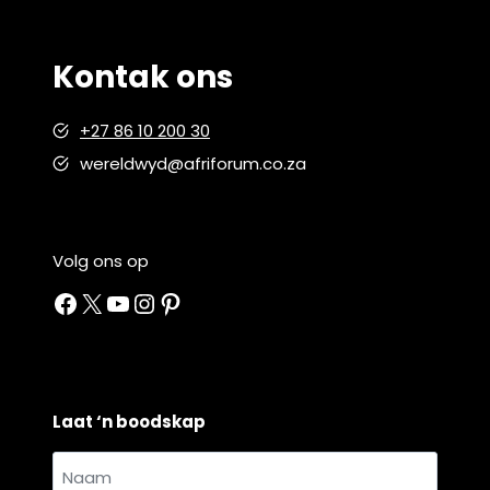
Kontak ons
+27 86 10 200 30
wereldwyd@afriforum.co.za
Volg ons op
Facebook
X
YouTube
Instagram
Pinterest
Laat ‘n boodskap
Naam