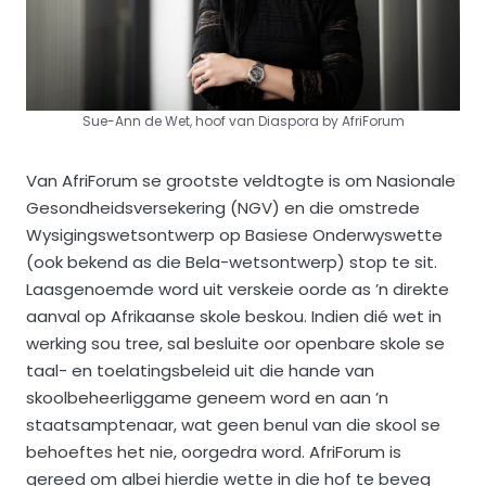
Sue-Ann de Wet, hoof van Diaspora by AfriForum
Van AfriForum se grootste veldtogte is om Nasionale
Gesondheidsversekering (NGV) en die omstrede
Wysigingswetsontwerp op Basiese Onderwyswette
(ook bekend as die Bela-wetsontwerp) stop te sit.
Laasgenoemde word uit verskeie oorde as ’n direkte
aanval op Afrikaanse skole beskou. Indien dié wet in
werking sou tree, sal besluite oor openbare skole se
taal- en toelatingsbeleid uit die hande van
skoolbeheerliggame geneem word en aan ’n
staatsamptenaar, wat geen benul van die skool se
behoeftes het nie, oorgedra word. AfriForum is
gereed om albei hierdie wette in die hof te beveg