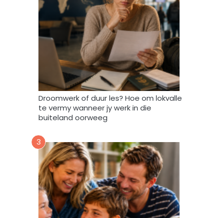
i
n
d
a
t
A
f
r
i
Droomwerk of duur les? Hoe om lokvalle
F
te vermy wanneer jy werk in die
o
buiteland oorweeg
r
u
3
m
m
y
d
a
t
a