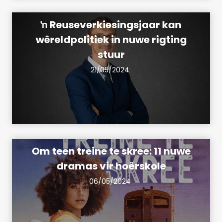
ŉ Reuseverkiesingsjaar kan
wêreldpolitiek in nuwe rigting
stuur
21/05/2024
Om teen treine te skree: 11 nuwe
dramas vir hoërskole
06/05/2024