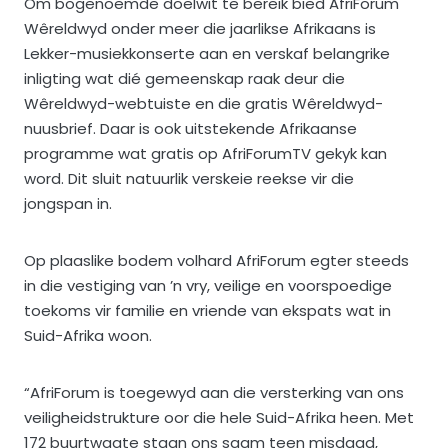
Om bogenoemde doelwit te bereik bied AfriForum
Wêreldwyd onder meer die jaarlikse Afrikaans is
Lekker-musiekkonserte aan en verskaf belangrike
inligting wat dié gemeenskap raak deur die
Wêreldwyd-webtuiste en die gratis Wêreldwyd-
nuusbrief. Daar is ook uitstekende Afrikaanse
programme wat gratis op AfriForumTV gekyk kan
word. Dit sluit natuurlik verskeie reekse vir die
jongspan in.
Op plaaslike bodem volhard AfriForum egter steeds
in die vestiging van ’n vry, veilige en voorspoedige
toekoms vir familie en vriende van ekspats wat in
Suid-Afrika woon.
“AfriForum is toegewyd aan die versterking van ons
veiligheidstrukture oor die hele Suid-Afrika heen. Met
172 buurtwagte staan ons saam teen misdaad,