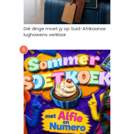
r
u
i
k
Dié dinge moet jy op Suid-Afrikaanse
*
lughawens verklaar
5