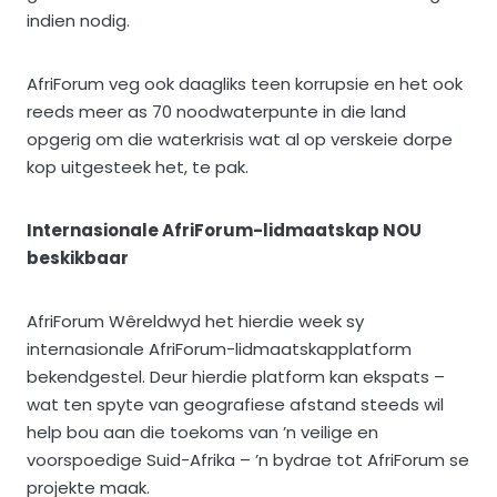
indien nodig.
AfriForum veg ook daagliks teen korrupsie en het ook
reeds meer as 70 noodwaterpunte in die land
opgerig om die waterkrisis wat al op verskeie dorpe
kop uitgesteek het, te pak.
Internasionale AfriForum-lidmaatskap NOU
beskikbaar
AfriForum Wêreldwyd het hierdie week sy
internasionale AfriForum-lidmaatskapplatform
bekendgestel. Deur hierdie platform kan ekspats –
wat ten spyte van geografiese afstand steeds wil
help bou aan die toekoms van ’n veilige en
voorspoedige Suid-Afrika ­– ’n bydrae tot AfriForum se
projekte maak.