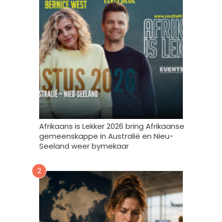
b
i
r
n
i
t
e
e
f
v
u
l
s
t
e
m
Afrikaans is Lekker 2026 bring Afrikaanse
e
gemeenskappe in Australië en Nieu-
k
Seeland weer bymekaar
d
a
2
a
r
t
o
e