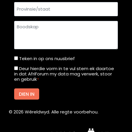
Provinsie/staat
Boodskap
Teken in op ons nuusbrief
Teken
in
Deur hierdie vorm in te vul stem ek daartoe
Deur
in dat AfriForum my data mag verwerk, stoor
op
hierdie
en gebruik
*
ons
vorm
nuusbrief
in
DIEN IN
te
vul
©
2026
Wêreldwyd. Alle regte voorbehou.
stem
ek