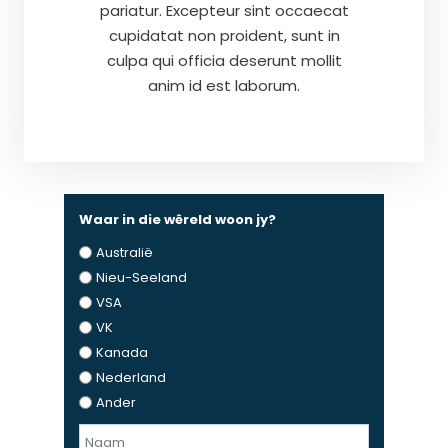
pariatur. Excepteur sint occaecat
cupidatat non proident, sunt in
culpa qui officia deserunt mollit
anim id est laborum.
Waar in die wêreld woon jy?
Australië
Nieu-Seeland
VSA
VK
Kanada
Nederland
Ander
N