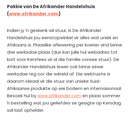
Pakkie van De Afrikander Handelshuis
(
www.afrikander.com
)
Indien jy ’n geskenk wil stuur, is De Afrikander
Handelshuis jou eenstopwinkel vir alles wat uniek en
Afrikaans is. Plaaslike aflewering per koerier vind binne
drie werksdae plaas (dus kan julle hul webadres tot
kort voor Kersfees vir al die familie oorsee stuur). De
Afrikander Handelshuis lewer ook binne sewe
werksdae reg oor die wêreld af. Die webtuiste is
daarom ideaal vir die stuur van unieke Suid-
Afrikaanse produkte op eie bodem en internasionaal.
Besoek hul by
www.afrikander.com
en plaas sommer
ŉ bestelling wat jou geliefdes se gesigte op Kersdag
sal laat ophelder.