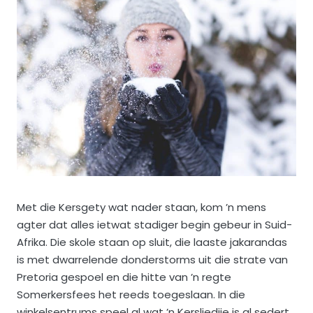
Met die Kersgety wat nader staan, kom ’n mens
agter dat alles ietwat stadiger begin gebeur in Suid-
Afrika. Die skole staan op sluit, die laaste jakarandas
is met dwarrelende donderstorms uit die strate van
Pretoria gespoel en die hitte van ’n regte
Somerkersfees het reeds toegeslaan. In die
winkelsentrums speel al wat ’n Kersliedjie is al sedert