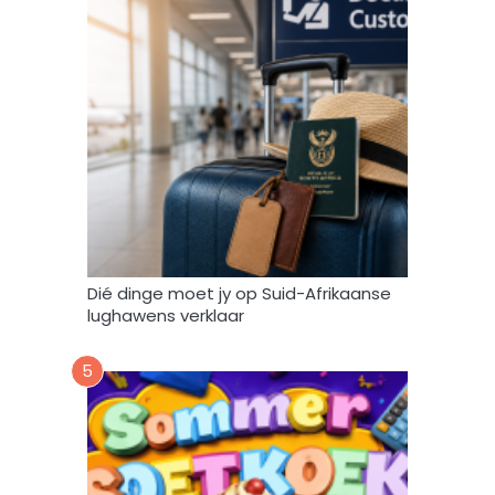
o
o
r
e
n
g
e
b
r
u
i
k
Dié dinge moet jy op Suid-Afrikaanse
*
lughawens verklaar
5