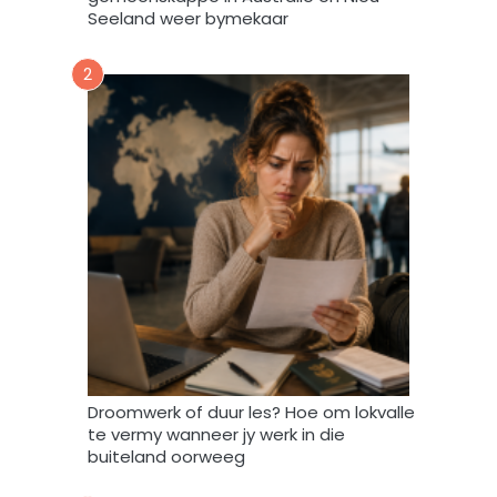
k
Seeland weer bymekaar
d
a
2
a
r
t
o
e
i
n
d
a
t
A
f
r
i
Droomwerk of duur les? Hoe om lokvalle
F
te vermy wanneer jy werk in die
o
buiteland oorweeg
r
u