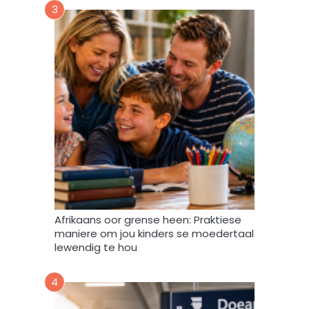
3
m
m
y
d
a
t
a
m
a
g
v
e
r
w
Afrikaans oor grense heen: Praktiese
e
maniere om jou kinders se moedertaal
r
lewendig te hou
k
,
4
s
t