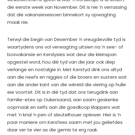
die eerste week van November. Dit is nie ’n verrassing
dat die vakansieseisoen binnekort sy opwagting
maak nie.
Terwyl die begin van Desember ’n vreugdevolle tyd is
waartydens ons vol verwagting uitsien na ’n see- of
bosvakansie en Kerslysies wat deur die kleinspan
opgestel word, hou dié tyd van die jaar ook diep
verlange en nostalgie in. Met Kerstyd dink ons altyd
aan die neefs en niggies of die broers en susters wat
aan die ander kant van die wêreld die viering op hulle
eie voortsit. Dit is in dié tyd dat ons terugdink aan
familie-etes op Oukersaand, aan saam geskenke
oopmaak en selfs aan die goedkoop klappers wat
met ’n knal ’n pen of sleutelhouer oplewer. Hier is ’n
paar maniere om Kersfees saam met jou geliefdes
daar ver te vier as die gemis te erg raak.