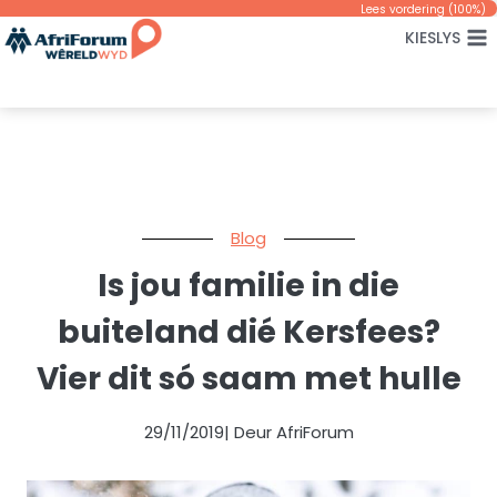
Skip
Lees vordering (
100
%)
KIESLYS
to
content
Blog
Is jou familie in die
buiteland dié Kersfees?
Vier dit só saam met hulle
29/11/2019
| Deur AfriForum