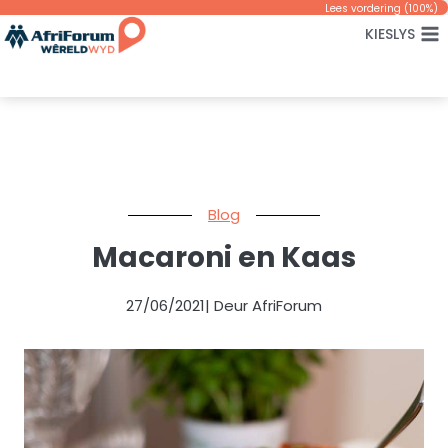
Skip
Lees vordering (
100
%)
KIESLYS
to
content
Blog
Macaroni en Kaas
27/06/2021
| Deur AfriForum