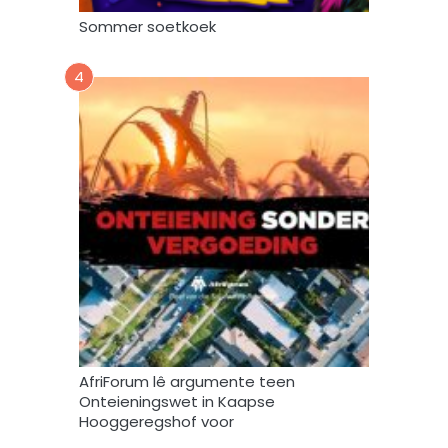
r
Sommer soetkoek
w
e
4
r
k
,
s
t
o
o
r
e
n
g
e
b
r
AfriForum lê argumente teen
u
Onteieningswet in Kaapse
i
Hooggeregshof voor
k