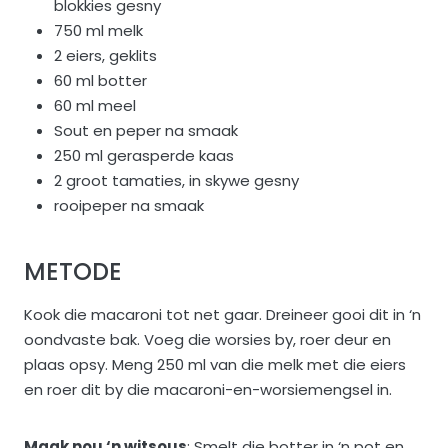
blokkies gesny
750 ml melk
2 eiers, geklits
60 ml botter
60 ml meel
Sout en peper na smaak
250 ml gerasperde kaas
2 groot tamaties, in skywe gesny
rooipeper na smaak
METODE
Kook die macaroni tot net gaar. Dreineer gooi dit in ‘n
oondvaste bak. Voeg die worsies by, roer deur en
plaas opsy. Meng 250 ml van die melk met die eiers
en roer dit by die macaroni-en-worsiemengsel in.
Maak nou ‘n witsous
: Smelt die botter in ‘n pot en