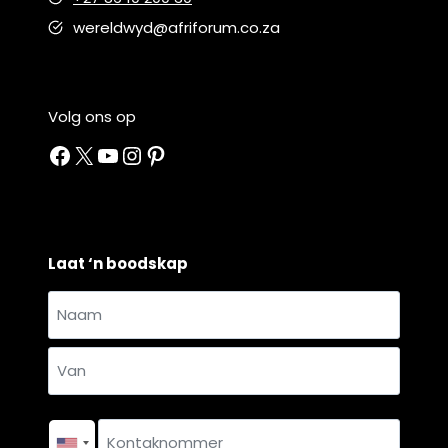
wereldwyd@afriforum.co.za
Volg ons op
Facebook
X
YouTube
Instagram
Pinterest
Laat ‘n boodskap
Naam
en
Naam
van
*
Van
Kontaknommer
*