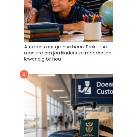
v
u
l
s
t
e
m
Afrikaans oor grense heen: Praktiese
e
maniere om jou kinders se moedertaal
k
lewendig te hou
d
a
2
a
r
t
o
e
i
n
d
a
t