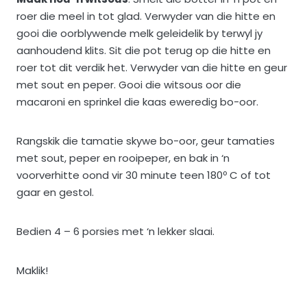
roer die meel in tot glad. Verwyder van die hitte en
gooi die oorblywende melk geleidelik by terwyl jy
aanhoudend klits. Sit die pot terug op die hitte en
roer tot dit verdik het. Verwyder van die hitte en geur
met sout en peper. Gooi die witsous oor die
macaroni en sprinkel die kaas eweredig bo-oor.
Rangskik die tamatie skywe bo-oor, geur tamaties
met sout, peper en rooipeper, en bak in ‘n
voorverhitte oond vir 30 minute teen 180º C of tot
gaar en gestol.
Bedien 4 – 6 porsies met ‘n lekker slaai.
Maklik!