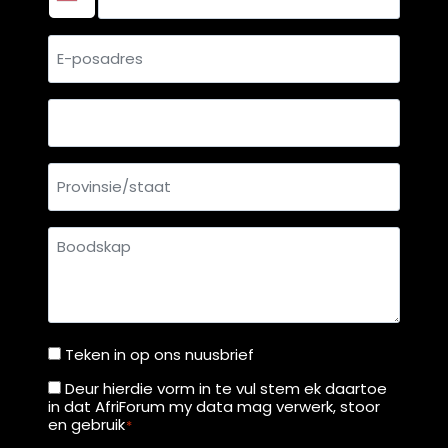
E-
posadres
Land
Provinsie/staat
Boodskap
Teken in op ons nuusbrief
Teken
in
Deur hierdie vorm in te vul stem ek daartoe
Deur
in dat AfriForum my data mag verwerk, stoor
op
hierdie
en gebruik
*
ons
vorm