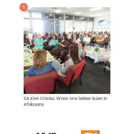
*
5
SA Kiwi Chicks: Waar ons lekker kuier in
Afrikaans