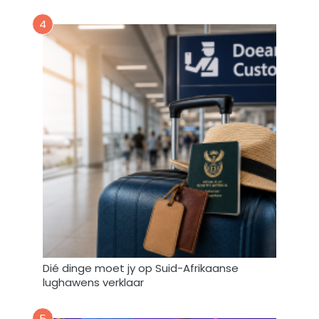
r
4
e
n
g
e
b
r
u
i
k
*
Dié dinge moet jy op Suid-Afrikaanse
lughawens verklaar
5