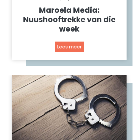
Maroela Media:
Nuushooftrekke van die
week
M
Lees meer
a
r
o
e
l
a
M
e
d
i
a