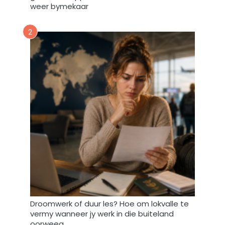
a
weer bymekaar
e
a
r
r
2
t
p
o
a
e
d
i
k
n
y
d
k
a
t
A
f
r
i
F
o
r
u
Droomwerk of duur les? Hoe om lokvalle te
vermy wanneer jy werk in die buiteland
m
oorweeg
m