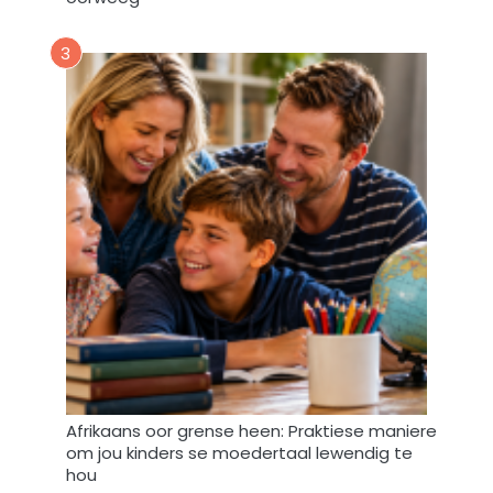
y
d
3
a
t
a
m
a
g
v
e
r
w
e
r
k
,
s
Afrikaans oor grense heen: Praktiese maniere
t
om jou kinders se moedertaal lewendig te
o
hou
o