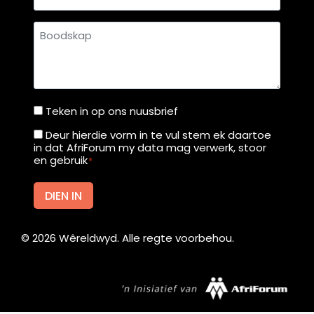
Boodskap
Teken in op ons nuusbrief
Teken
in
Deur hierdie vorm in te vul stem ek daartoe
Deur
in dat AfriForum my data mag verwerk, stoor
op
hierdie
en gebruik
*
ons
vorm
nuusbrief
in
DIEN IN
te
vul
©
2026
Wêreldwyd. Alle regte voorbehou.
stem
ek
daartoe
in