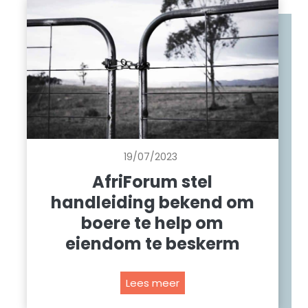
e
e
i
k
l
n
k
a
g
e
M
s
v
e
a
d
n
i
d
a
i
:
e
19/07/2023
N
w
u
AfriForum stel
e
u
handleiding bekend om
e
s
boere te help om
k
h
eiendom te beskerm
o
o
f
A
Lees meer
t
f