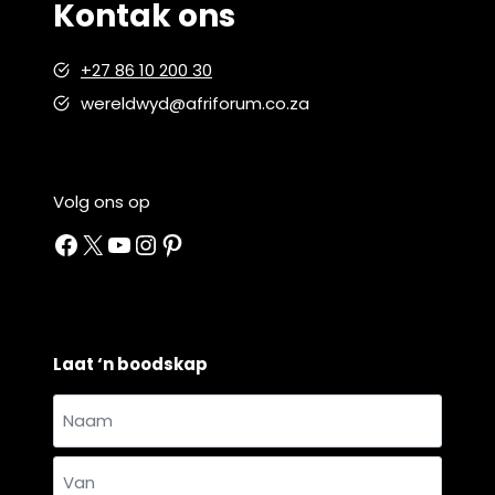
Kontak ons
+27 86 10 200 30
wereldwyd@afriforum.co.za
Volg ons op
Facebook
X
YouTube
Instagram
Pinterest
Laat ‘n boodskap
Naam
en
Naam
van
*