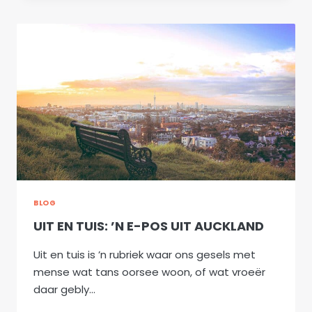
’N
E-
POS
UIT
AUCKLAND
BLOG
UIT EN TUIS: ’N E-POS UIT AUCKLAND
Uit en tuis is ’n rubriek waar ons gesels met
mense wat tans oorsee woon, of wat vroeër
daar gebly…