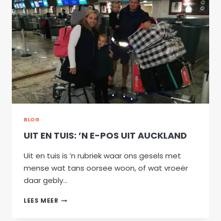
DIE
WAARHEID
WAT
MIN
MENSE
OOR
IMMIGRASIE
SAL
ERKEN
BLOG
UIT EN TUIS: ’N E-POS UIT AUCKLAND
Uit en tuis is ’n rubriek waar ons gesels met
mense wat tans oorsee woon, of wat vroeër
daar gebly…
UIT
LEES MEER
EN
TUIS: