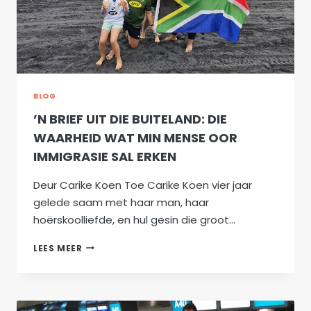
BLOG
’N BRIEF UIT DIE BUITELAND: DIE
WAARHEID WAT MIN MENSE OOR
IMMIGRASIE SAL ERKEN
Deur Carike Koen Toe Carike Koen vier jaar
gelede saam met haar man, haar
hoërskoolliefde, en hul gesin die groot…
’N
LEES MEER
BRIEF
UIT
DIE
BUITELAND: