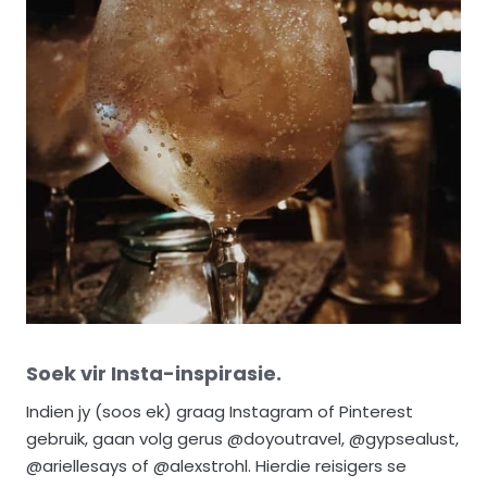
Soek vir Insta-inspirasie.
Indien jy (soos ek) graag Instagram of Pinterest
gebruik, gaan volg gerus @doyoutravel, @gypsealust,
@ariellesays of @alexstrohl. Hierdie reisigers se