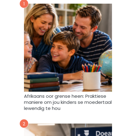
u
1
o
u
r
s
m
b
i
r
n
i
t
e
e
f
v
u
l
s
t
e
m
Afrikaans oor grense heen: Praktiese
e
maniere om jou kinders se moedertaal
k
lewendig te hou
d
a
2
a
r