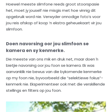
Hoewel meeste slimfone reeds groot stoorspasie
het, moet jy jouself nie misgis met hoe vinnig dit
opgebruik word nie. Verwyder onnodige foto’s voor
jou reis afskop of koop ’n ekstra geheuekaart vir jou
slimfoon.
Doen navorsing oor jou slimfoon se
kamera en sy kenmerke.
Die meeste van ons mik en druk net, maar doen ŉ
bietjie navorsing oor jou foon se kamera. Ek was
aanvanklik nie bewus van die bykomende kenmerke
op my foon nie, byvoorbeeld die “selektiewe fokus”-
kenmerk nie. Eksperimenteer ook met die verskillende
stellings en filters op jou foon.