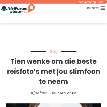
Skip
Lees vordering (
100
%)
KIESLYS
to
content
Blog
Tien wenke om die beste
reisfoto’s met jou slimfoon
te neem
11/04/2019
| Deur AfriForum