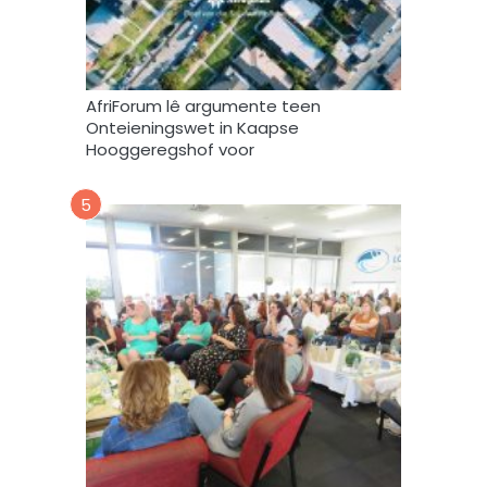
g
e
b
r
AfriForum lê argumente teen
u
Onteieningswet in Kaapse
i
Hooggeregshof voor
k
*
5