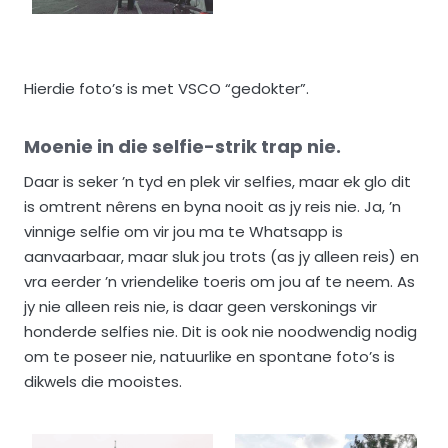
Hierdie foto’s is met VSCO “gedokter”.
Moenie in die selfie-strik trap nie.
Daar is seker ’n tyd en plek vir selfies, maar ek glo dit
is omtrent nêrens en byna nooit as jy reis nie. Ja, ’n
vinnige selfie om vir jou ma te Whatsapp is
aanvaarbaar, maar sluk jou trots (as jy alleen reis) en
vra eerder ’n vriendelike toeris om jou af te neem. As
jy nie alleen reis nie, is daar geen verskonings vir
honderde selfies nie. Dit is ook nie noodwendig nodig
om te poseer nie, natuurlike en spontane foto’s is
dikwels die mooistes.