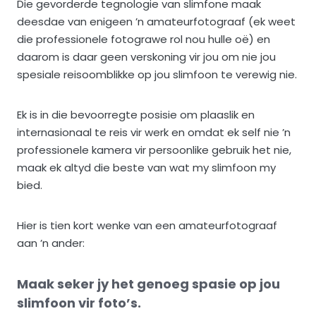
Die gevorderde tegnologie van slimfone maak
deesdae van enigeen ’n amateurfotograaf (ek weet
die professionele fotograwe rol nou hulle oë) en
daarom is daar geen verskoning vir jou om nie jou
spesiale reisoomblikke op jou slimfoon te verewig nie.
Ek is in die bevoorregte posisie om plaaslik en
internasionaal te reis vir werk en omdat ek self nie ’n
professionele kamera vir persoonlike gebruik het nie,
maak ek altyd die beste van wat my slimfoon my
bied.
Hier is tien kort wenke van een amateurfotograaf
aan ’n ander:
Maak seker jy het genoeg spasie op jou
slimfoon vir foto’s.