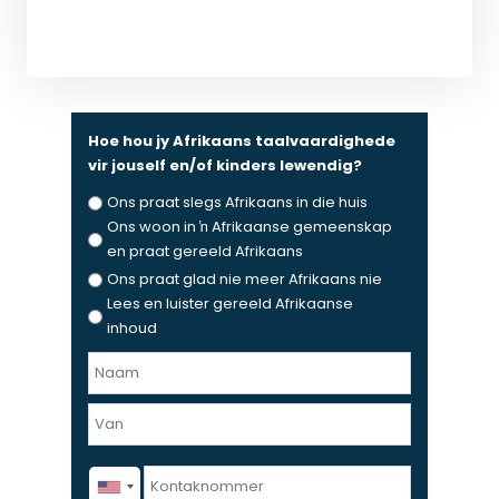
Hoe hou jy Afrikaans taalvaardighede
vir jouself en/of kinders lewendig?
Ons praat slegs Afrikaans in die huis
Ons woon in ŉ Afrikaanse gemeenskap
en praat gereeld Afrikaans
Ons praat glad nie meer Afrikaans nie
Lees en luister gereeld Afrikaanse
inhoud
N
a
F
a
i
m
r
e
L
K
s
n
a