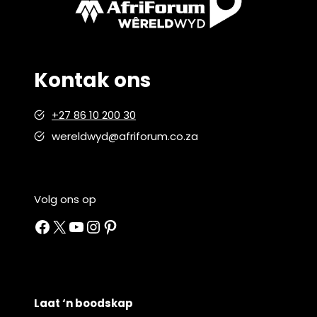
Kontak ons
+27 86 10 200 30
wereldwyd@afriforum.co.za
Volg ons op
Facebook
X
YouTube
Instagram
Pinterest
Laat ‘n boodskap