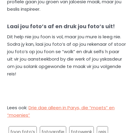
profiele gaan jou groen van jaloesie maak, maar jou
beslis inspireer.
Laai jou foto’s af en druk jou foto’s uit!
Dit help nie jou foon is vol, maar jou mure is leeg nie.
Sodra jy kan, laai jou foto’s af op jou rekenaar of stoor
jou foto’s op jou foon se “wolk” en druk selfs ŉ paar
uit vir jou aansteekbord by die werk of jou yskasdeur
om jou solank opgewonde te maak vir jou volgende
reis!
Lees ook:
Drie dae alleen in Parys, die “moets” en
“moenies”
foon foto’s
fotografie
fotowenk
reis