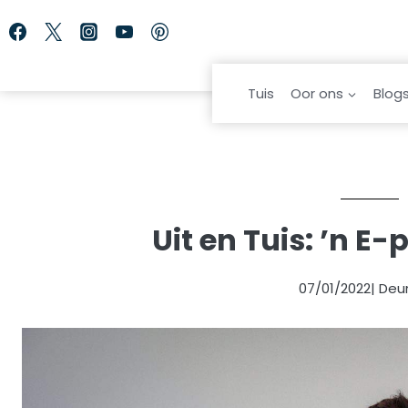
Skip
to
content
Tuis
Oor ons
Blog
Uit en Tuis: ’n E
07/01/2022
| Deu