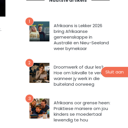
Nuutste artikels
t
n
i
s
e
n
v
u
1
o
Afrikaans is Lekker 2026
u
r
.
bring Afrikaanse
s
m
gemeenskappe in
b
i
Australië en Nieu-Seeland
r
n
weer bymekaar
i
t
e
e
2
f
v
Droomwerk of duur les?
Sluit aan
Hoe om lokvalle te vermy
u
wanneer jy werk in die
l
buiteland oorweeg
s
t
e
3
Afrikaans oor grense heen:
m
Praktiese maniere om jou
e
kinders se moedertaal
k
lewendig te hou
d