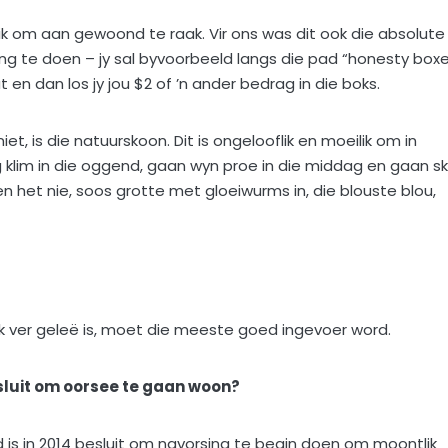
lik om aan gewoond te raak. Vir ons was dit ook die absolute
g te doen – jy sal byvoorbeeld langs die pad “honesty box
 en dan los jy jou $2 of ’n ander bedrag in die boks.
, is die natuurskoon. Dit is ongelooflik en moeilik om in
 klim in die oggend, gaan wyn proe in die middag en gaan ski
n het nie, soos grotte met gloeiwurms in, die blouste blou,
ik ver geleë is, moet die meeste goed ingevoer word.
esluit om oorsee te gaan woon?
d is in 2014 besluit om navorsing te begin doen om moontlik