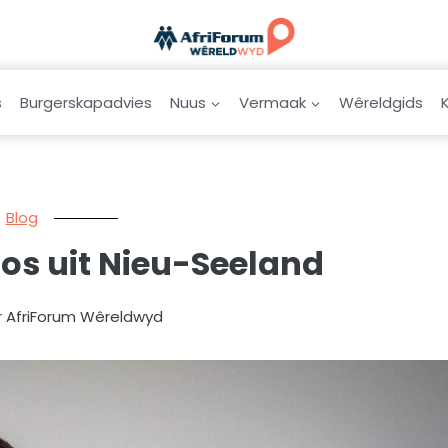
s
Burgerskapadvies
Nuus
Vermaak
Wêreldgids
Blog
-pos uit Nieu-Seeland
r AfriForum Wêreldwyd