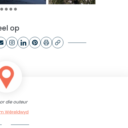
eel op
or die outeur
rum Wêreldwyd