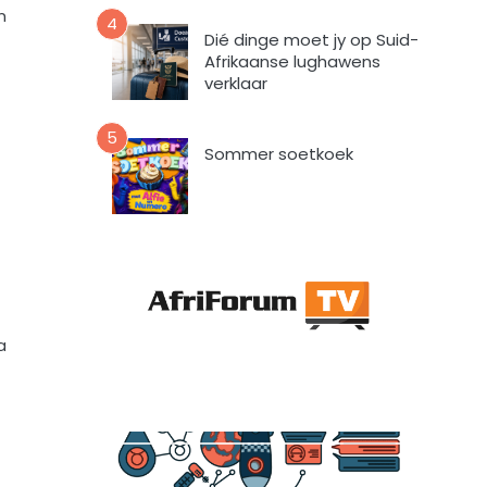
a
n
4
a
Dié dinge moet jy op Suid-
r
Afrikaanse lughawens
t
verklaar
o
e
5
i
Sommer soetkoek
n
d
a
t
A
f
r
i
a
F
o
r
u
m
m