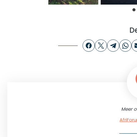
D
Meer o
AfriFo