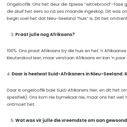
Ongelooflik. Ons het deur die tipiese “wittebrood”-fase 
die skuif het eers so ná ses maande ingeskop. Dit was om
begin voel het dat Nieu-Seeland “huis” is. Dit het omtren
Praat julle nog Afrikaans?
100%. Ons praat Afrikaans by die huis en het ’n Afrikaanse
kleuterskool leer, maar verstaan Afrikaans en kan ’n paa
4.
Daar is heelwat Suid-Afrikaners in Nieu-Seeland.
Daar is ongelooflik baie Suid-Afrikaners hier, en dit he
spesifiek). Ons kom nie bymekaar nie, maar ons het wel ’
ontmoet het.
Wat was vir julle die vreemdste om aan gewoond