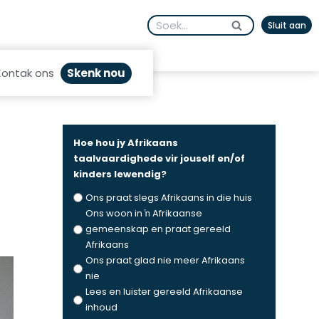
Search
Sluit aan
for:
Skenk nou
Kontak ons
Hoe hou jy Afrikaans
taalvaardighede vir jouself en/of
kinders lewendig?
Ons praat slegs Afrikaans in die huis
Ons woon in ŉ Afrikaanse
gemeenskap en praat gereeld
Afrikaans
Ons praat glad nie meer Afrikaans
nie
Lees en luister gereeld Afrikaanse
inhoud