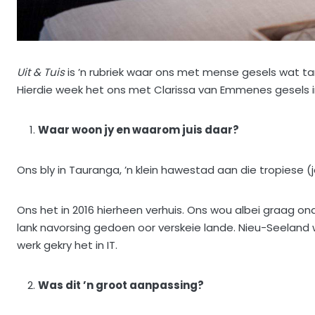
Uit & Tuis
is ’n rubriek waar ons met mense gesels wat ta
Hierdie week het ons met Clarissa van Emmenes gesels i
Waar woon jy en waarom juis daar?
Ons bly in Tauranga, ’n klein hawestad aan die tropiese (
Ons het in 2016 hierheen verhuis. Ons wou albei graag ond
lank navorsing gedoen oor verskeie lande. Nieu-Seeland 
werk gekry het in IT.
Was dit ’n groot aanpassing?