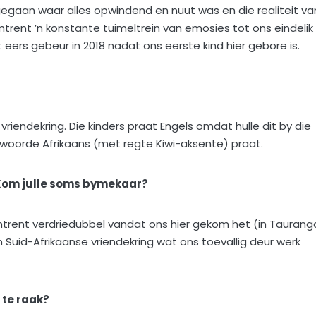
gegaan waar alles opwindend en nuut was en die realiteit va
trent ’n konstante tuimeltrein van emosies tot ons eindelik
t eers gebeur in 2018 nadat ons eerste kind hier gebore is.
 vriendekring. Die kinders praat Engels omdat hulle dit by die
r woorde Afrikaans (met regte Kiwi-aksente) praat.
 Kom julle soms bymekaar?
t omtrent verdriedubbel vandat ons hier gekom het (in Taurang
n Suid-Afrikaanse vriendekring wat ons toevallig deur werk
 te raak?