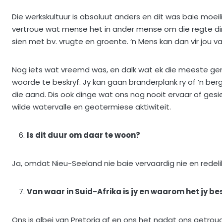
Die werkskultuur is absoluut anders en dit was baie moei
vertroue wat mense het in ander mense om die regte din
sien met bv. vrugte en groente. ‘n Mens kan dan vir jou vat
Nog iets wat vreemd was, en dalk wat ek die meeste geniet
woorde te beskryf. Jy kan gaan branderplank ry of ’n berg
die aand. Dis ook dinge wat ons nog nooit ervaar of gesie
wilde watervalle en geotermiese aktiwiteit.
Is dit duur om daar te woon?
Ja, omdat Nieu-Seeland nie baie vervaardig nie en redel
Van waar in Suid-Afrika is jy en waarom het jy b
Ons is albei van Pretoria af en ons het nadat ons getrou