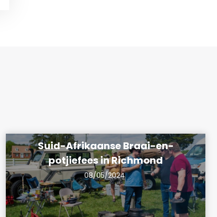
Suid-Afrikaanse Braai-en-
potjiefees in Richmond
08/05/2024