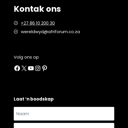
Kontak ons
+27 86 10 200 30
wereldwyd@afriforum.co.za
Volg ons op
Facebook
X
YouTube
Instagram
Pinterest
Laat ‘n boodskap
Naam
en
Naam
van
*