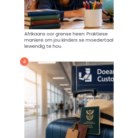
g
v
e
r
w
Afrikaans oor grense heen: Praktiese
e
maniere om jou kinders se moedertaal
r
lewendig te hou
k
,
4
s
t
o
o
r
e
n
g
e
b
r