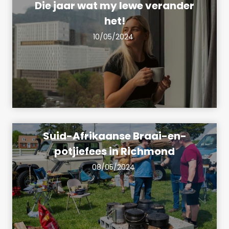
Die jaar wat my lewe verander
het!
10/05/2024
Suid-Afrikaanse Braai-en-
potjiefees in Richmond
08/05/2024