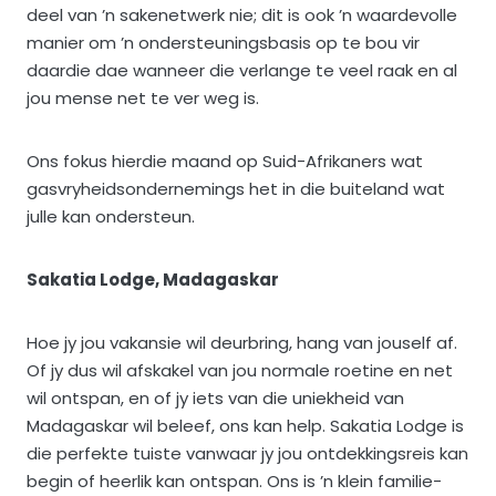
deel van ’n sakenetwerk nie; dit is ook ’n waardevolle
manier om ’n ondersteuningsbasis op te bou vir
daardie dae wanneer die verlange te veel raak en al
jou mense net te ver weg is.
Ons fokus hierdie maand op Suid-Afrikaners wat
gasvryheidsondernemings het in die buiteland wat
julle kan ondersteun.
Sakatia Lodge, Madagaskar
Hoe jy jou vakansie wil deurbring, hang van jouself af.
Of jy dus wil afskakel van jou normale roetine en net
wil ontspan, en of jy iets van die uniekheid van
Madagaskar wil beleef, ons kan help. Sakatia Lodge is
die perfekte tuiste vanwaar jy jou ontdekkingsreis kan
begin of heerlik kan ontspan. Ons is ’n klein familie-