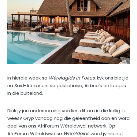
In hierdie week se
Wêreldgids in Fokus
, kyk ons bietjie
na Suid-Afrikaners se gastehuise, Airbnb’s en lodges
in die buiteland.
Dink jy jou onderneming verdien dit om in die kollig te
wees? Gryp vandag nog die geleentheid aan en word
deel van ons AfriForum Wêreldwyd-netwerk. Op
AfriForum Wêreldwyd se
Wêreldgids
word jy nie net