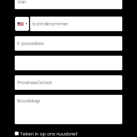
Van
Kontaknommer
*
E-
posadres
Land
Provinsie/staat
Boodskap
Teken in op ons nuusbrief
Teken