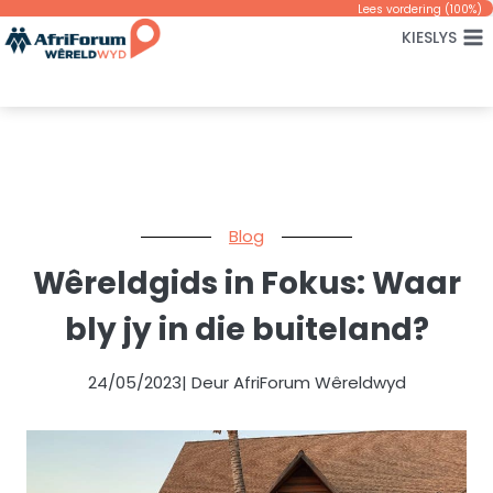
Skip
Lees vordering (
100
%)
KIESLYS
to
content
Blog
Wêreldgids in Fokus: Waar
bly jy in die buiteland?
24/05/2023
| Deur AfriForum Wêreldwyd