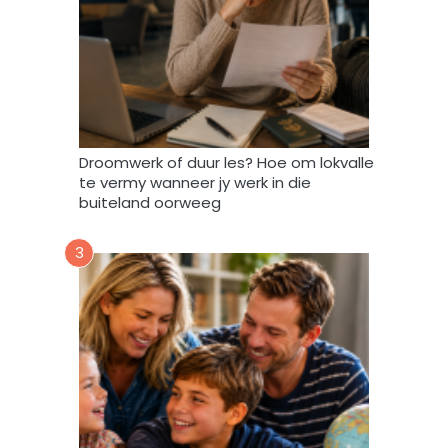
d
a
t
A
f
r
i
Droomwerk of duur les? Hoe om lokvalle
F
te vermy wanneer jy werk in die
o
buiteland oorweeg
r
u
3
m
m
y
d
a
t
a
m
a