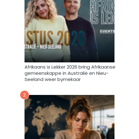
n
i
t
e
e
f
v
u
l
s
t
e
m
Afrikaans is Lekker 2026 bring Afrikaanse
e
gemeenskappe in Australië en Nieu-
k
Seeland weer bymekaar
d
a
2
a
r
t
o
e
i
n