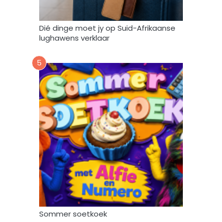
u
i
k
Dié dinge moet jy op Suid-Afrikaanse
*
lughawens verklaar
5
Sommer soetkoek