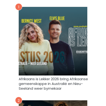
n
v
u
1
o
u
r
s
m
b
i
r
n
i
t
e
e
f
v
u
l
s
t
e
m
Afrikaans is Lekker 2026 bring Afrikaanse
e
gemeenskappe in Australië en Nieu-
k
Seeland weer bymekaar
d
a
2
a