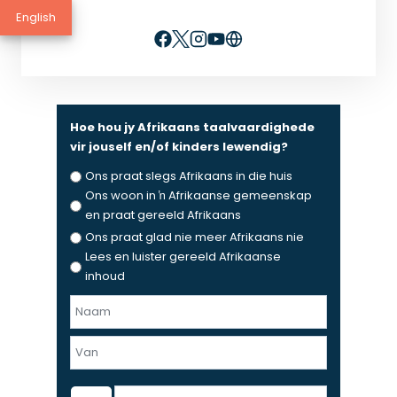
English
Hoe hou jy Afrikaans taalvaardighede
vir jouself en/of kinders lewendig?
Ons praat slegs Afrikaans in die huis
Ons woon in ŉ Afrikaanse gemeenskap
en praat gereeld Afrikaans
Ons praat glad nie meer Afrikaans nie
Lees en luister gereeld Afrikaanse
inhoud
N
a
F
a
i
m
r
e
L
K