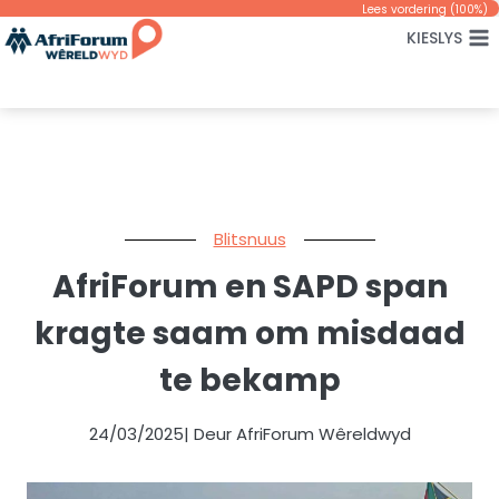
Skip
Lees vordering (
100
%)
KIESLYS
to
content
Blitsnuus
AfriForum en SAPD span
kragte saam om misdaad
te bekamp
24/03/2025
| Deur AfriForum Wêreldwyd