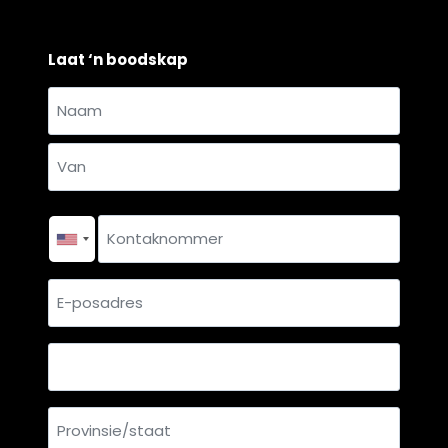
Laat ‘n boodskap
Naam
en
Naam
van
*
Van
Kontaknommer
*
E-
posadres
Land
Provinsie/staat