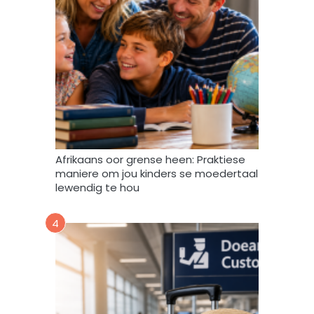
a
t
a
m
a
g
v
e
r
w
Afrikaans oor grense heen: Praktiese
e
maniere om jou kinders se moedertaal
r
lewendig te hou
k
,
4
s
t
o
o
r
e