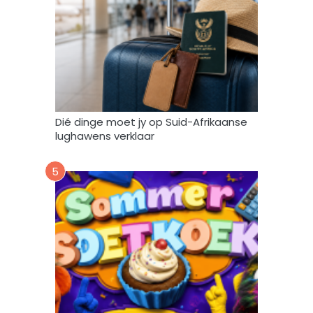
n
g
e
b
r
u
i
k
Dié dinge moet jy op Suid-Afrikaanse
*
lughawens verklaar
5