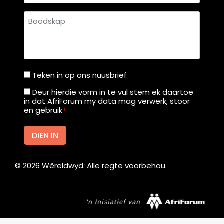
Boodskap
Teken in op ons nuusbrief
Teken
in
Deur hierdie vorm in te vul stem ek daartoe
Deur
in dat AfriForum my data mag verwerk, stoor
op
hierdie
en gebruik
*
ons
vorm
nuusbrief
in
DIEN IN
te
vul
©
2026
Wêreldwyd. Alle regte voorbehou.
stem
ek
daartoe
in