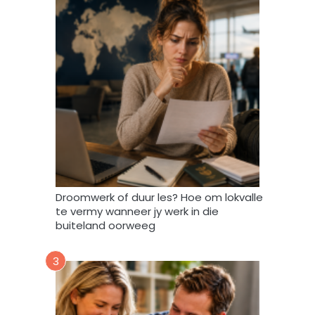
r
t
o
e
i
n
d
a
t
A
f
r
i
Droomwerk of duur les? Hoe om lokvalle
F
te vermy wanneer jy werk in die
o
buiteland oorweeg
r
u
3
m
m
y
d