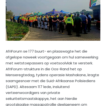
AfriForum se 177 buurt- en plaaswagte het die
afgelope naweek voortgegaan om hul samewerking
met wetstoepassers op voetsoolvlak te versterk.
AfriForum-strukture in die Oos-Rand het op
Menseregtedag, tydens operasie Mashakane, kragte
saamgesnoer met die Suid-Afrikaanse Polisiediens
(SAPD). Altesaam 117 lede, insluitend
verteenwoordigers van private
sekuriteitsmaatskappye, het aan hierdie
grootskaalse massapatrollie deelgeneem om