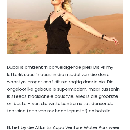
Dubai is omtrent ’n oorweldigende plek! Dis vir my
letterlik soos ’n oasis in die middel van die dorre
woestyn, amper asof dit nie regtig daar is nie. Die
ongelooflike geboue is supermodern, maar tussenin
is steeds tradisionele boustyle. Alles is die grootste
en beste – van die winkelsentrums tot dansende
fonteine (een van my hoogtepunte!) en hotelle.
Ek het by die Atlantis Aqua Venture Water Park weer