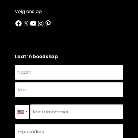
Volg ons op
Facebook
X
YouTube
Instagram
Pinterest
Laat ‘n boodskap
Naam
en
Naam
van
*
Van
Kontaknommer
*
E-
posadres