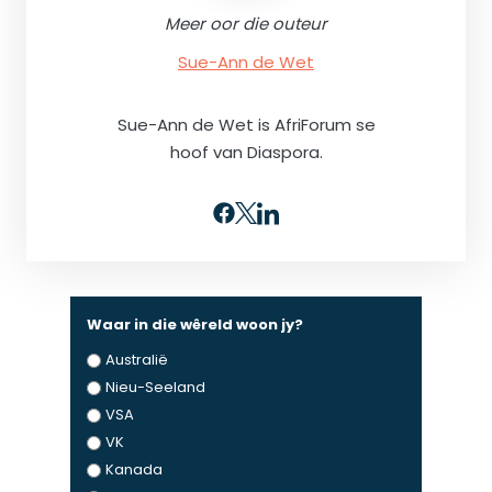
Meer oor die outeur
Sue-Ann de Wet
Sue-Ann de Wet is AfriForum se
hoof van Diaspora.
Waar in die wêreld woon jy?
Australië
Nieu-Seeland
VSA
VK
Kanada