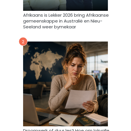
e
m
Afrikaans is Lekker 2026 bring Afrikaanse
e
gemeenskappe in Australië en Nieu-
k
Seeland weer bymekaar
d
a
2
a
r
t
o
e
i
n
d
a
t
A
f
r
i
Droomwerk of duur les? Hoe om lokvalle