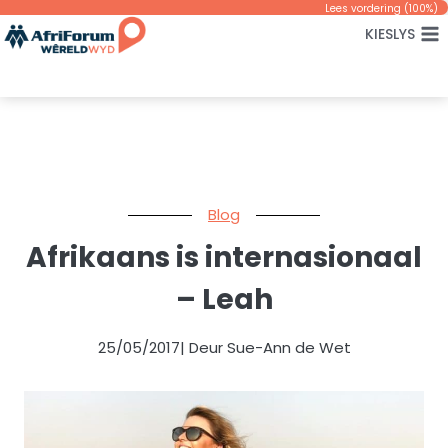
Skip
Lees vordering (
100
%)
KIESLYS
to
content
Blog
Afrikaans is internasionaal
– Leah
25/05/2017
| Deur Sue-Ann de Wet