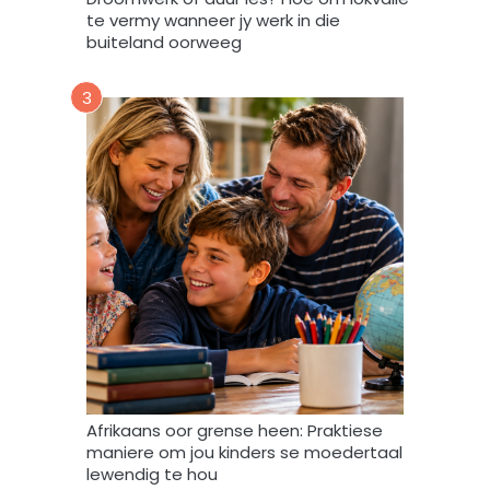
F
te vermy wanneer jy werk in die
o
buiteland oorweeg
r
u
3
m
m
y
d
a
t
a
m
a
g
v
e
r
w
Afrikaans oor grense heen: Praktiese
e
maniere om jou kinders se moedertaal
r
lewendig te hou
k