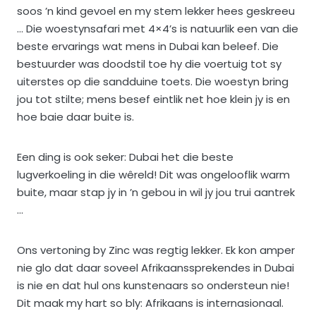
soos ’n kind gevoel en my stem lekker hees geskreeu
… Die woestynsafari met 4×4’s is natuurlik een van die
beste ervarings wat mens in Dubai kan beleef. Die
bestuurder was doodstil toe hy die voertuig tot sy
uiterstes op die sandduine toets. Die woestyn bring
jou tot stilte; mens besef eintlik net hoe klein jy is en
hoe baie daar buite is.
Een ding is ook seker: Dubai het die beste
lugverkoeling in die wêreld! Dit was ongelooflik warm
buite, maar stap jy in ’n gebou in wil jy jou trui aantrek
…
Ons vertoning by Zinc was regtig lekker. Ek kon amper
nie glo dat daar soveel Afrikaanssprekendes in Dubai
is nie en dat hul ons kunstenaars so ondersteun nie!
Dit maak my hart so bly: Afrikaans is internasionaal.