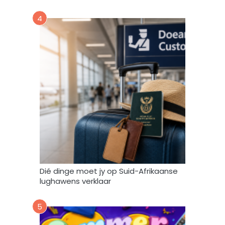
,
4
s
t
o
o
r
e
n
g
e
b
r
u
i
k
Dié dinge moet jy op Suid-Afrikaanse
*
lughawens verklaar
5