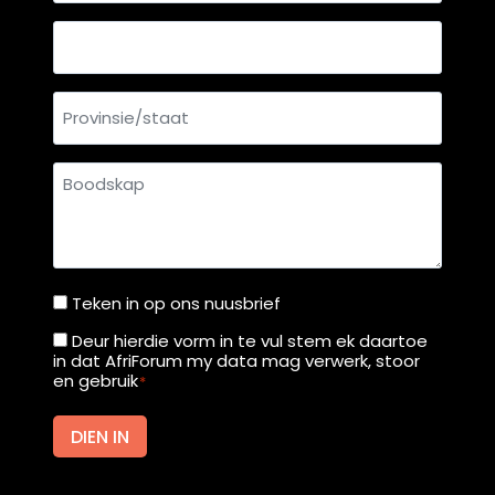
Land
Provinsie/staat
Boodskap
Teken in op ons nuusbrief
Teken
in
Deur hierdie vorm in te vul stem ek daartoe
Deur
in dat AfriForum my data mag verwerk, stoor
op
hierdie
en gebruik
*
ons
vorm
nuusbrief
in
DIEN IN
te
vul