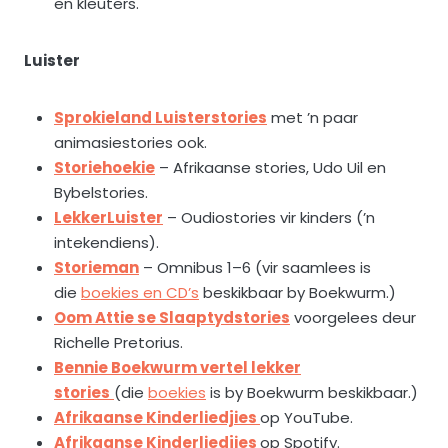
en kleuters.
Luister
Sprokieland Luisterstories
met ’n paar
animasiestories ook.
Storiehoekie
– Afrikaanse stories, Udo Uil en
Bybelstories.
LekkerLuister
– Oudiostories vir kinders (’n
intekendiens).
Storieman
– Omnibus 1–6 (vir saamlees is
die
boekies en CD’s
beskikbaar by Boekwurm.)
Oom Attie se Slaaptydstories
voorgelees deur
Richelle Pretorius.
Bennie Boekwurm vertel lekker
stories
(die
boekies
is by Boekwurm beskikbaar.)
Afrikaanse Kinderliedjies
op YouTube.
Afrikaanse Kinderliedjies
op Spotify.