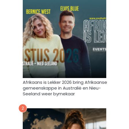
u
r
s
m
b
i
r
n
i
t
e
e
f
v
u
l
s
t
e
m
Afrikaans is Lekker 2026 bring Afrikaanse
e
gemeenskappe in Australië en Nieu-
k
Seeland weer bymekaar
d
a
2
a
r
t
o