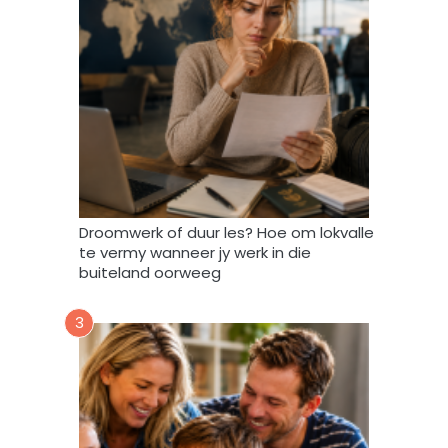
e
i
n
d
a
t
A
f
r
i
Droomwerk of duur les? Hoe om lokvalle
F
te vermy wanneer jy werk in die
o
buiteland oorweeg
r
u
3
m
m
y
d
a
t