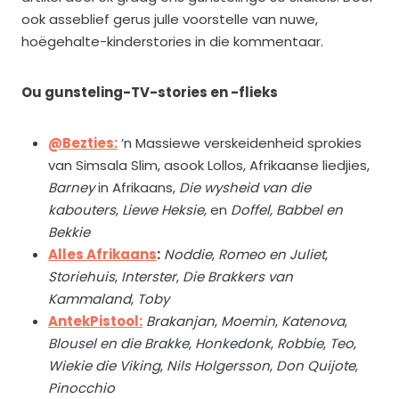
ook asseblief gerus julle voorstelle van nuwe,
hoëgehalte-kinderstories in die kommentaar.
Ou gunsteling-TV-stories en -flieks
@Bezties:
’n Massiewe verskeidenheid sprokies
van Simsala Slim, asook Lollos, Afrikaanse liedjies,
Barney
in Afrikaans,
Die wysheid van die
kabouters
,
Liewe Heksie
, en
Doffel, Babbel en
Bekkie
Alles Afrikaans
:
Noddie
,
Romeo en Juliet
,
Storiehuis
,
Interster
,
Die Brakkers van
Kammaland
,
Toby
AntekPistool:
Brakanjan
,
Moemin
,
Katenova
,
Blousel en die Brakke
,
Honkedonk
,
Robbie
,
Teo
,
Wiekie die Viking
,
Nils Holgersson
,
Don Quijote
,
Pinocchio