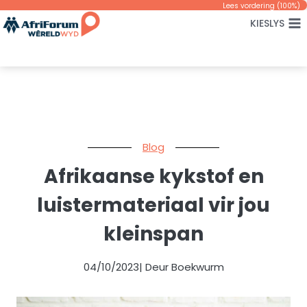
Skip
Lees vordering (
100
%)
KIESLYS
to
content
Blog
Afrikaanse kykstof en
luistermateriaal vir jou
kleinspan
04/10/2023
| Deur Boekwurm