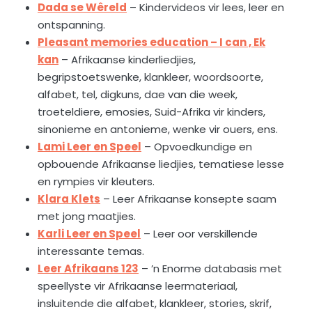
Dada se Wêreld
– Kindervideos vir lees, leer en
ontspanning.
Pleasant memories education – I can , Ek
kan
– Afrikaanse kinderliedjies,
begripstoetswenke, klankleer, woordsoorte,
alfabet, tel, digkuns, dae van die week,
troeteldiere, emosies, Suid-Afrika vir kinders,
sinonieme en antonieme, wenke vir ouers, ens.
Lami Leer en Speel
– Opvoedkundige en
opbouende Afrikaanse liedjies, tematiese lesse
en rympies vir kleuters.
Klara Klets
– Leer Afrikaanse konsepte saam
met jong maatjies.
Karli Leer en Speel
– Leer oor verskillende
interessante temas.
Leer Afrikaans 123
– ’n Enorme databasis met
speellyste vir Afrikaanse leermateriaal,
insluitende die alfabet, klankleer, stories, skrif,