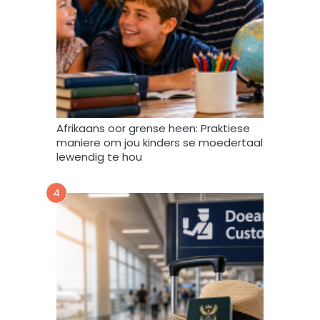
a
m
a
g
v
e
r
w
Afrikaans oor grense heen: Praktiese
e
maniere om jou kinders se moedertaal
r
lewendig te hou
k
,
4
s
t
o
o
r
e
n
g