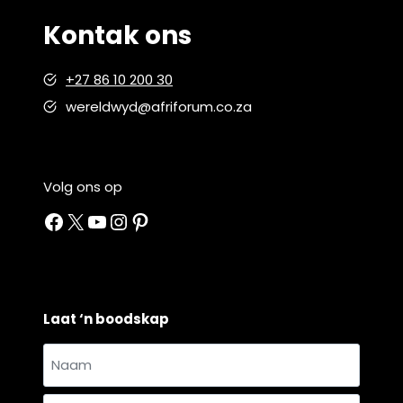
Kontak ons
+27 86 10 200 30
wereldwyd@afriforum.co.za
Volg ons op
Facebook
X
YouTube
Instagram
Pinterest
Laat ‘n boodskap
Naam
en
Naam