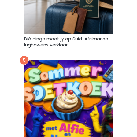
e
b
r
u
i
k
Dié dinge moet jy op Suid-Afrikaanse
*
lughawens verklaar
5