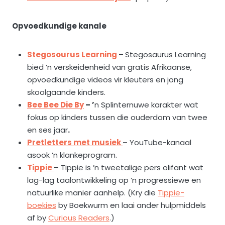
Opvoedkundige kanale
Stegosourus Learning
–
Stegosaurus Learning
bied ’n verskeidenheid van gratis Afrikaanse,
opvoedkundige videos vir kleuters en jong
skoolgaande kinders.
Bee Bee Die By
– ’
n Splinternuwe karakter wat
fokus op kinders tussen die ouderdom van twee
en ses jaar
.
Pretletters met musiek
– YouTube-kanaal
asook ’n klankeprogram.
Tippie
–
Tippie is ’n tweetalige pers olifant wat
lag-lag taalontwikkeling op ’n progressiewe en
natuurlike manier aanhelp. (Kry die
Tippie-
boekies
by Boekwurm en laai ander hulpmiddels
af by
Curious Readers
.)