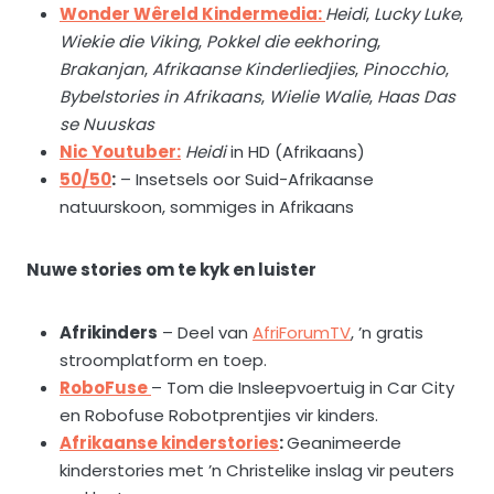
Wonder Wêreld Kindermedia:
Heidi
,
Lucky Luke
,
Wiekie die Viking
,
Pokkel die eekhoring
,
Brakanjan
,
Afrikaanse Kinderliedjies
,
Pinocchio
,
Bybelstories in Afrikaans
,
Wielie Walie
,
Haas Das
se Nuuskas
Nic Youtuber:
Heidi
in HD (Afrikaans)
50/50
:
– Insetsels oor Suid-Afrikaanse
natuurskoon, sommiges in Afrikaans
Nuwe stories om te kyk en luister
Afrikinders
– Deel van
AfriForumTV
, ’n gratis
stroomplatform en toep.
RoboFuse
– Tom die Insleepvoertuig in Car City
en Robofuse Robotprentjies vir kinders.
Afrikaanse kinderstories
:
Geanimeerde
kinderstories met ’n Christelike inslag vir peuters