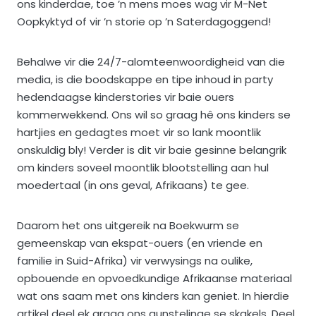
ons kinderdae, toe ’n mens moes wag vir M-Net
Oopkyktyd of vir ’n storie op ’n Saterdagoggend!
Behalwe vir die 24/7-alomteenwoordigheid van die
media, is die boodskappe en tipe inhoud in party
hedendaagse kinderstories vir baie ouers
kommerwekkend. Ons wil so graag hê ons kinders se
hartjies en gedagtes moet vir so lank moontlik
onskuldig bly! Verder is dit vir baie gesinne belangrik
om kinders soveel moontlik blootstelling aan hul
moedertaal (in ons geval, Afrikaans) te gee.
Daarom het ons uitgereik na Boekwurm se
gemeenskap van ekspat-ouers (en vriende en
familie in Suid-Afrika) vir verwysings na oulike,
opbouende en opvoedkundige Afrikaanse materiaal
wat ons saam met ons kinders kan geniet. In hierdie
artikel deel ek graag ons gunstelinge se skakels. Deel