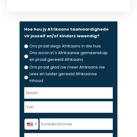
Hoe hou jy Afrikaans taalvaardighede
vir jouself en/of kinders lewendig?
Ons praat slegs Afrikaans in die huis
Ons woon in ŉ Afrikaanse gemeenskap
en praat gereeld Afrikaans
Ons praat glad nie meer Afrikaans nie
Lees en luister gereeld Afrikaanse
inhoud
N
a
F
a
i
m
r
e
L
K
s
n
a
o
t
v
s
n
E