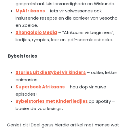
gesprekstaal, luistervaardighede en Wiskunde.
MyAfrikaans
– Iets vir volwassenes ook,
insluitende resepte en die aanleer van Sesotho
en Zoeloe.
Shongololo Media
– “Afrikaans vir beginners”,
liedjies, rympies, leer en .pdf-saamleesboeke.
Bybelstories
Stories uit die Bybel vir kinders
– oulike, lekker
animasies.
Superbook Afrikaans
– hou dop vir nuwe
episodes!
Bybelstories met Kinderliedjies
op Spotify –
boeiende voorlesings
.
Geniet dit! Deel gerus hierdie artikel met mense wat