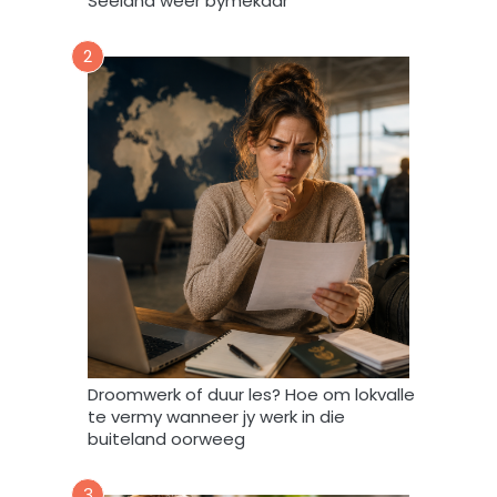
Seeland weer bymekaar
d
a
2
a
r
t
o
e
i
n
d
a
t
A
f
r
i
Droomwerk of duur les? Hoe om lokvalle
F
te vermy wanneer jy werk in die
o
buiteland oorweeg
r
u
3