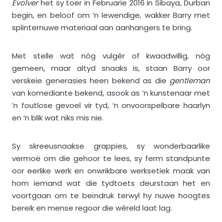
Evolver
het sy toer in Februarie 2016 in Sibaya, Durban
begin, en beloof om ’n lewendige, wakker Barry met
splinternuwe materiaal aan aanhangers te bring.
Met stelle wat nóg vulgêr of kwaadwillig, nóg
gemeen, maar altyd snaaks is, staan Barry oor
verskeie generasies heen bekend as die
gentleman
van komediante bekend, asook as ’n kunstenaar met
’n foutlose gevoel vir tyd, ’n onvoorspelbare haarlyn
en ’n blik wat niks mis nie.
Sy skreeusnaakse grappies, sy wonderbaarlike
vermoë om die gehoor te lees, sy ferm standpunte
oor eerlike werk en onwrikbare werksetiek maak van
hom iemand wat die tydtoets deurstaan het en
voortgaan om te beïndruk terwyl hy nuwe hoogtes
bereik en mense regoor die wêreld laat lag.