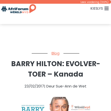
Skip
Lees vordering (
100
%)
KIESLYS
to
content
Blog
BARRY HILTON: EVOLVER-
TOER – Kanada
23/02/2017
| Deur Sue-Ann de Wet