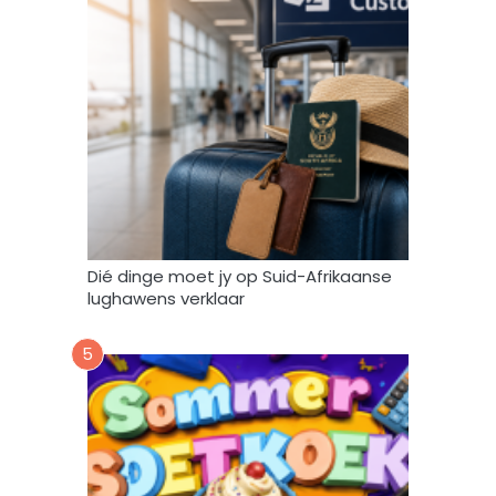
o
r
e
n
g
e
b
r
u
i
k
Dié dinge moet jy op Suid-Afrikaanse
*
lughawens verklaar
5