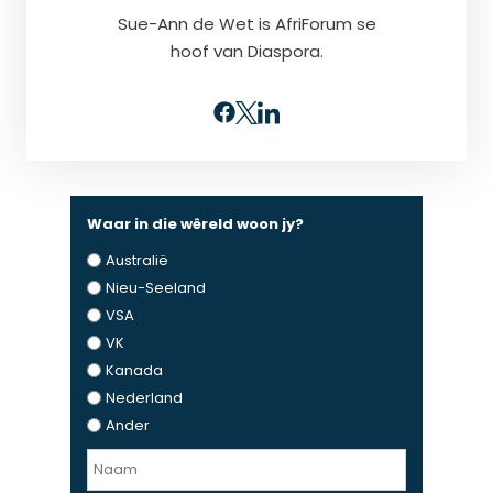
Sue-Ann de Wet is AfriForum se
hoof van Diaspora.
Waar in die wêreld woon jy?
Australië
Nieu-Seeland
VSA
VK
Kanada
Nederland
Ander
N
a