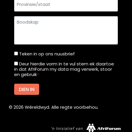
Provinsie/staat
Boodskap
Teken in op ons nuusbrief
Teken
in
Deur hierdie vorm in te vul stem ek daartoe
Deur
in dat AfriForum my data mag verwerk, stoor
op
hierdie
en gebruik
*
ons
vorm
nuusbrief
in
DIEN IN
te
vul
©
2026
Wêreldwyd. Alle regte voorbehou.
stem
ek
daartoe