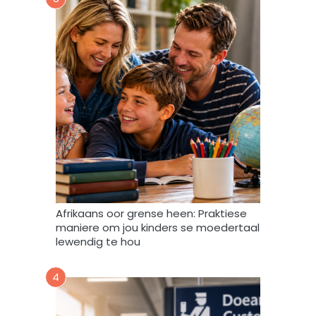
m
m
y
d
a
t
a
m
a
g
v
e
r
w
Afrikaans oor grense heen: Praktiese
e
maniere om jou kinders se moedertaal
r
lewendig te hou
k
,
4
s
t
o