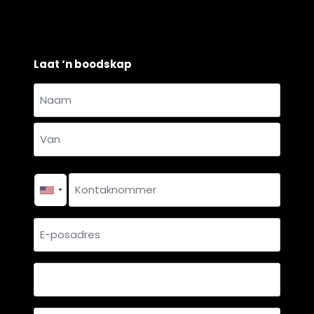
Laat ‘n boodskap
Naam
en
Naam
van
*
Van
Kontaknommer
*
E-
posadres
Land