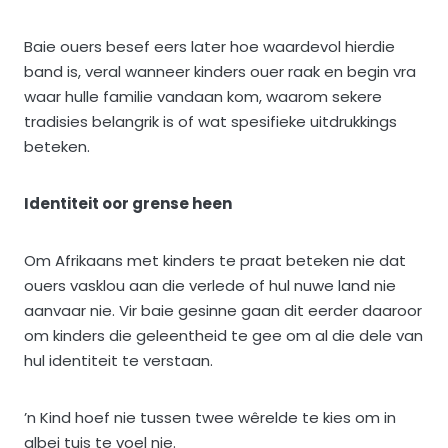
Baie ouers besef eers later hoe waardevol hierdie
band is, veral wanneer kinders ouer raak en begin vra
waar hulle familie vandaan kom, waarom sekere
tradisies belangrik is of wat spesifieke uitdrukkings
beteken.
Identiteit oor grense heen
Om Afrikaans met kinders te praat beteken nie dat
ouers vasklou aan die verlede of hul nuwe land nie
aanvaar nie. Vir baie gesinne gaan dit eerder daaroor
om kinders die geleentheid te gee om al die dele van
hul identiteit te verstaan.
’n Kind hoef nie tussen twee wêrelde te kies om in
albei tuis te voel nie.