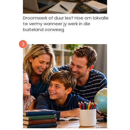
f
r
i
Droomwerk of duur les? Hoe om lokvalle
F
te vermy wanneer jy werk in die
o
buiteland oorweeg
r
u
3
m
m
y
d
a
t
a
m
a
g
v
e
r
w