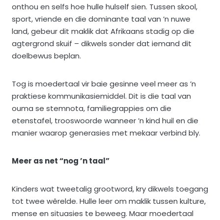
onthou en selfs hoe hulle hulself sien. Tussen skool,
sport, vriende en die dominante taal van ’n nuwe
land, gebeur dit maklik dat Afrikaans stadig op die
agtergrond skuif – dikwels sonder dat iemand dit
doelbewus beplan.
Tog is moedertaal vir baie gesinne veel meer as ’n
praktiese kommunikasiemiddel. Dit is die taal van
ouma se stemnota, familiegrappies om die
etenstafel, trooswoorde wanneer ’n kind huil en die
manier waarop generasies met mekaar verbind bly.
Meer as net “nog ’n taal”
Kinders wat tweetalig grootword, kry dikwels toegang
tot twee wêrelde. Hulle leer om maklik tussen kulture,
mense en situasies te beweeg. Maar moedertaal