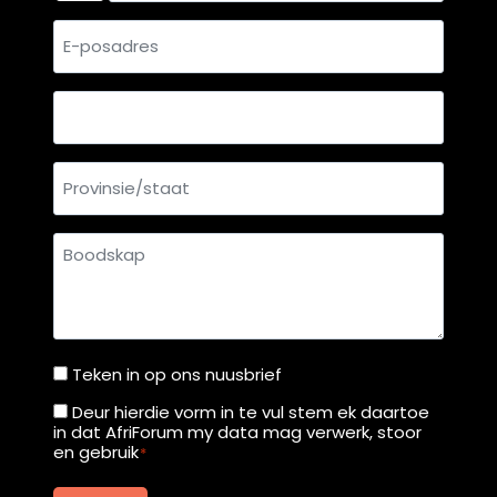
E-
posadres
Land
Provinsie/staat
Boodskap
Teken in op ons nuusbrief
Teken
in
Deur hierdie vorm in te vul stem ek daartoe
Deur
in dat AfriForum my data mag verwerk, stoor
op
hierdie
en gebruik
*
ons
vorm