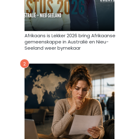
l
s
t
e
m
Afrikaans is Lekker 2026 bring Afrikaanse
e
gemeenskappe in Australië en Nieu-
k
Seeland weer bymekaar
d
a
2
a
r
t
o
e
i
n
d
a
t
A