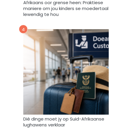
Afrikaans oor grense heen: Praktiese
e
maniere om jou kinders se moedertaal
r
lewendig te hou
k
,
4
s
t
o
o
r
e
n
g
e
b
r
u
i
k
Dié dinge moet jy op Suid-Afrikaanse
*
lughawens verklaar