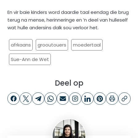
En vir baie kinders word daardie taal eendag die brug
terug na mense, herinneringe en ’n deel van hulleself
wat hulle andersins dalk sou verloor het.
afrkaans
grooutouers
moedertaal
Sue-Ann de Wet
Deel op