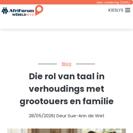
Skip
Lees vordering (
100
%)
KIESLYS
to
content
Blog
Die rol van taal in
verhoudings met
grootouers en familie
28/05/2026
| Deur Sue-Ann de Wet