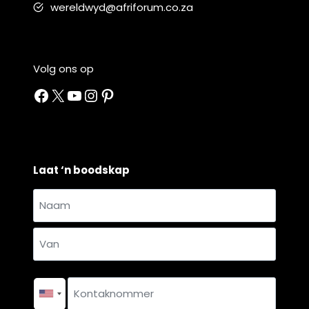
wereldwyd@afriforum.co.za
Volg ons op
Facebook
X
YouTube
Instagram
Pinterest
Laat ‘n boodskap
Naam
en
Naam
van
*
Van
Kontaknommer
*