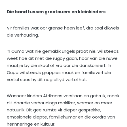
Die band tussen grootouers en kleinkinders
Vir families wat oor grense heen leef, dra taal dikwels
die verhouding.
’n Ouma wat nie gemaklik Engels praat nie, wil steeds
weet hoe dit met die rugby gaan, hoor van die nuwe
maatjie by die skool of vra oor die danskonsert. ’n
Oupa wil steeds grappies maak en familieverhale
vertel soos hy dit nog altyd vertel het.
Wanneer kinders Afrikaans verstaan en gebruik, maak
dit daardie verhoudings makliker, warmer en meer
natuurlik. Dit gee ruimte vir dieper gesprekke,
emosionele diepte, familiehumor en die oordra van
herinneringe en kultuur.