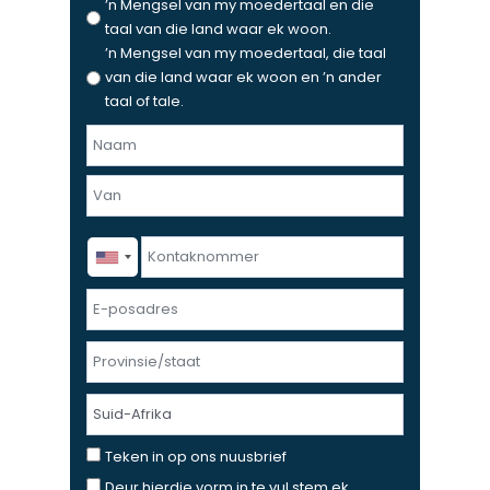
’n Mengsel van my moedertaal en die
taal van die land waar ek woon.
’n Mengsel van my moedertaal, die taal
van die land waar ek woon en ’n ander
taal of tale.
N
a
F
a
i
m
r
e
L
K
s
n
a
o
t
v
s
n
E
a
t
t
-
n
a
p
P
k
o
r
n
s
o
L
o
a
v
a
m
d
i
n
T
Teken in op ons nuusbrief
m
r
n
d
e
e
D
Deur hierdie vorm in te vul stem ek