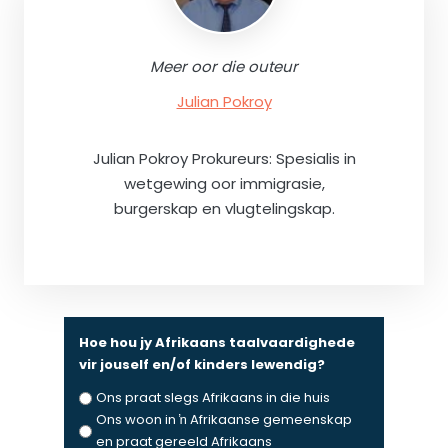
Meer oor die outeur
Julian Pokroy
Julian Pokroy Prokureurs: Spesialis in
wetgewing oor immigrasie,
burgerskap en vlugtelingskap.
Hoe hou jy Afrikaans taalvaardighede
vir jouself en/of kinders lewendig?
Ons praat slegs Afrikaans in die huis
Ons woon in ŉ Afrikaanse gemeenskap
en praat gereeld Afrikaans