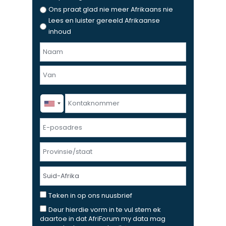
Ons praat glad nie meer Afrikaans nie
Lees en luister gereeld Afrikaanse
inhoud
N
a
F
a
i
m
r
e
L
K
s
n
a
o
t
v
s
n
E
a
t
t
-
n
a
p
P
k
o
r
n
s
o
L
o
a
v
a
m
d
i
n
T
Teken in op ons nuusbrief
m
r
n
d
e
e
D
Deur hierdie vorm in te vul stem ek
e
s
k
daartoe in dat AfriForum my data mag
r
e
s
i