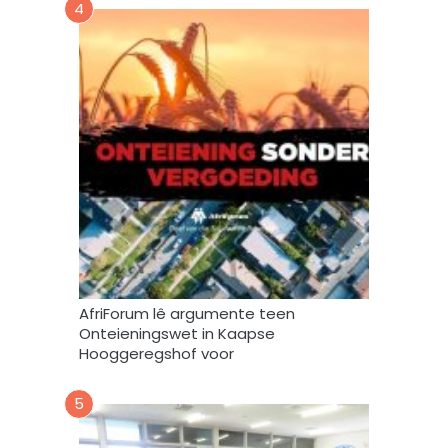
4
r
k
,
s
t
o
o
r
e
n
g
e
b
r
AfriForum lê argumente teen
u
Onteieningswet in Kaapse
i
Hooggeregshof voor
k
*
5