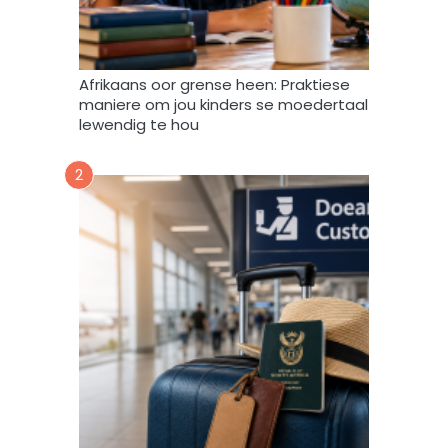
s
t
e
m
Afrikaans oor grense heen: Praktiese
e
maniere om jou kinders se moedertaal
k
lewendig te hou
d
a
2
a
r
t
o
e
i
n
d
a
t
A
f
r