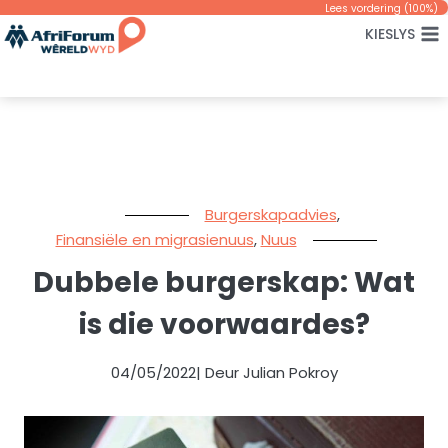
Skip
Lees vordering (
100
%)
KIESLYS
to
content
Burgerskapadvies
,
Finansiële en migrasienuus
,
Nuus
Dubbele burgerskap: Wat
is die voorwaardes?
04/05/2022
| Deur Julian Pokroy