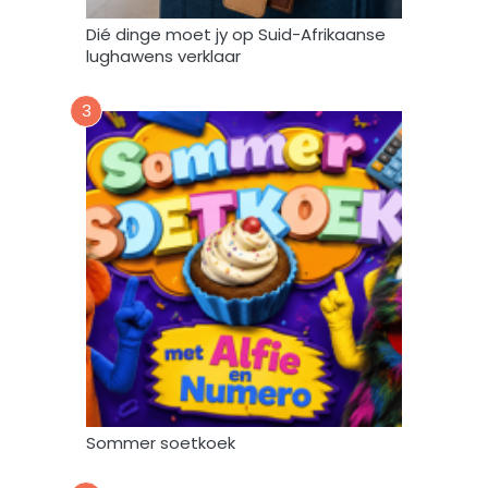
i
Dié dinge moet jy op Suid-Afrikaanse
F
lughawens verklaar
o
r
3
u
m
m
y
d
a
t
a
m
a
g
v
e
r
Sommer soetkoek
w
e