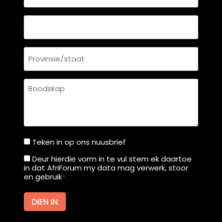
posadres
Land
Provinsie/staat
Boodskap
Teken in op ons nuusbrief
Teken
in
Deur hierdie vorm in te vul stem ek daartoe
Deur
in dat AfriForum my data mag verwerk, stoor
op
hierdie
en gebruik
*
ons
vorm
nuusbrief
in
DIEN IN
te