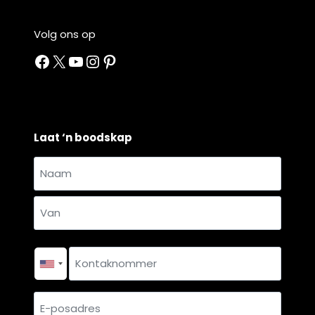
Volg ons op
Facebook
X
YouTube
Instagram
Pinterest
Laat ‘n boodskap
Naam
en
Naam
van
*
Van
Kontaknommer
*
E-