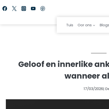
Skip
to
content
Tuis
Oor ons
Blog
Geloof en innerlike an
wanneer al
17/03/2026
| 