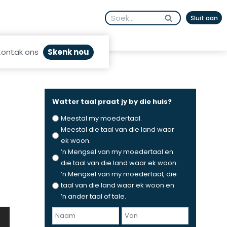
Search
Sluit aan
for:
Skenk nou
Kontak ons
Watter taal praat jy by die huis?
Meestal my moedertaal.
Meestal die taal van die land waar
ek woon.
’n Mengsel van my moedertaal en
die taal van die land waar ek woon.
’n Mengsel van my moedertaal, die
taal van die land waar ek woon en
’n ander taal of tale.
N
a