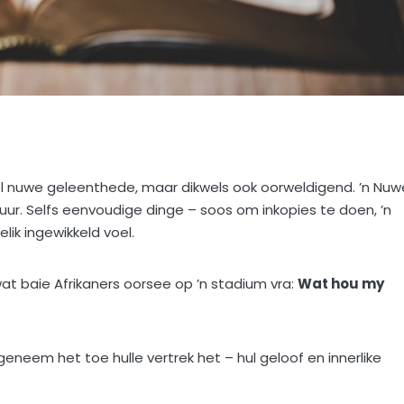
vol nuwe geleenthede, maar dikwels ook oorweldigend. ’n Nuw
uur. Selfs eenvoudige dinge – soos om inkopies te doen, ’n
elik ingewikkeld voel.
at baie Afrikaners oorsee op ’n stadium vra:
Wat hou my
geneem het toe hulle vertrek het – hul geloof en innerlike