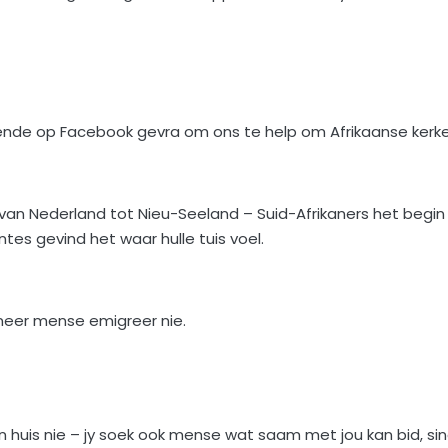
ende op Facebook gevra om ons te help om Afrikaanse kerk
 van Nederland tot Nieu-Seeland – Suid-Afrikaners het begin
es gevind het waar hulle tuis voel.
eer mense emigreer nie.
 ’n huis nie – jy soek ook mense wat saam met jou kan bid, si