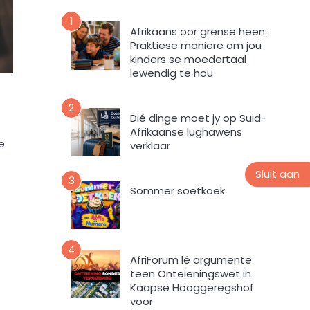
n
v
u
1
o
Afrikaans oor grense heen:
u
r
Praktiese maniere om jou
s
m
kinders se moedertaal
b
i
lewendig te hou
r
n
i
t
2
e
e
Dié dinge moet jy op Suid-
f
v
Afrikaanse lughawens
e
verklaar
u
l
Sluit aan
s
3
Sommer soetkoek
t
e
m
e
4
k
AfriForum lê argumente
d
teen Onteieningswet in
a
Kaapse Hooggeregshof
a
voor