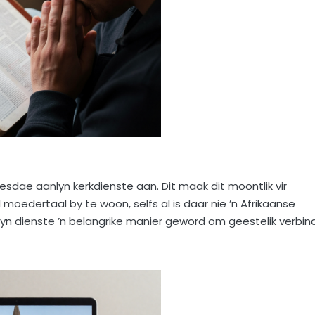
eesdae aanlyn kerkdienste aan. Dit maak dit moontlik vir
 moedertaal by te woon, selfs al is daar nie ’n Afrikaanse
lyn dienste ’n belangrike manier geword om geestelik verbin