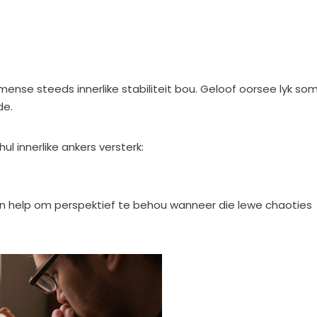
 mense steeds innerlike stabiliteit bou. Geloof oorsee lyk so
de.
l innerlike ankers versterk:
 kan help om perspektief te behou wanneer die lewe chaoties