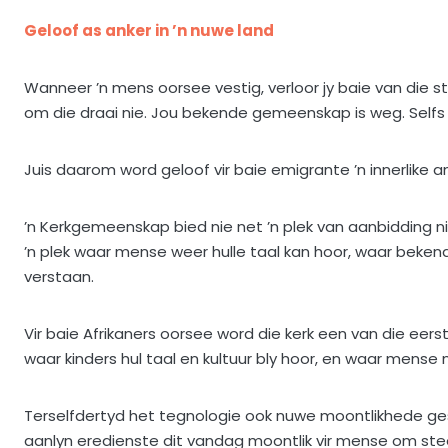
Geloof as anker in ’n nuwe land
Wanneer ’n mens oorsee vestig, verloor jy baie van die st
om die draai nie. Jou bekende gemeenskap is weg. Selfs 
Juis daarom word geloof vir baie emigrante ’n innerlike an
’n Kerkgemeenskap bied nie net ’n plek van aanbidding nie;
’n plek waar mense weer hulle taal kan hoor, waar beke
verstaan.
Vir baie Afrikaners oorsee word die kerk een van die eer
waar kinders hul taal en kultuur bly hoor, en waar mens
Terselfdertyd het tegnologie ook nuwe moontlikhede ges
aanlyn eredienste dit vandag moontlik vir mense om st