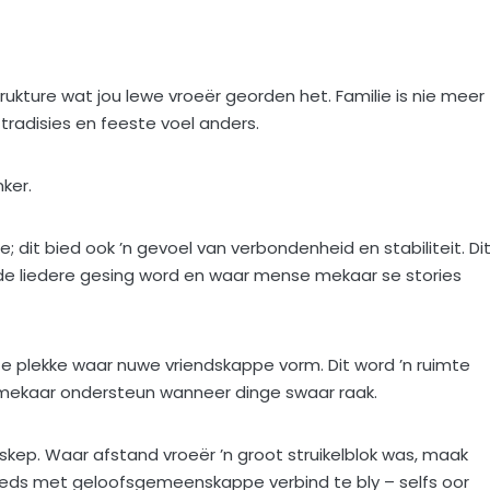
rukture wat jou lewe vroeër georden het. Familie is nie meer
tradisies en feeste voel anders.
ker.
 dit bied ook ’n gevoel van verbondenheid en stabiliteit. Dit
nde liedere gesing word en waar mense mekaar se stories
ste plekke waar nuwe vriendskappe vorm. Dit word ’n ruimte
e mekaar ondersteun wanneer dinge swaar raak.
kep. Waar afstand vroeër ’n groot struikelblok was, maak
eeds met geloofsgemeenskappe verbind te bly – selfs oor