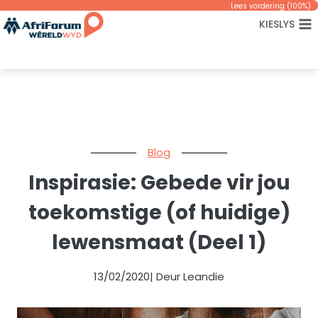
Skip
Lees vordering (
100
%)
KIESLYS
to
content
Blog
Inspirasie: Gebede vir jou
toekomstige (of huidige)
lewensmaat (Deel 1)
13/02/2020
| Deur Leandie