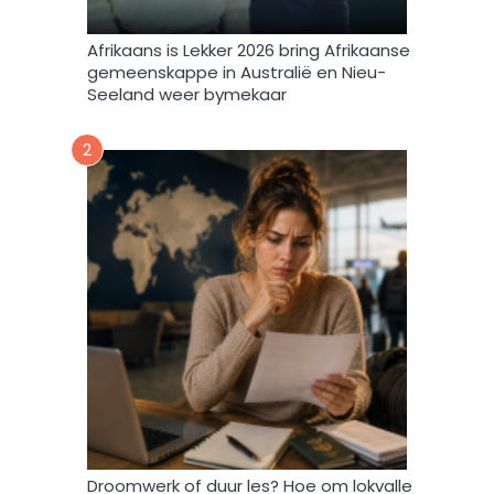
e
m
Afrikaans is Lekker 2026 bring Afrikaanse
e
gemeenskappe in Australië en Nieu-
k
Seeland weer bymekaar
d
a
2
a
r
t
o
e
i
n
d
a
t
A
f
r
i
Droomwerk of duur les? Hoe om lokvalle