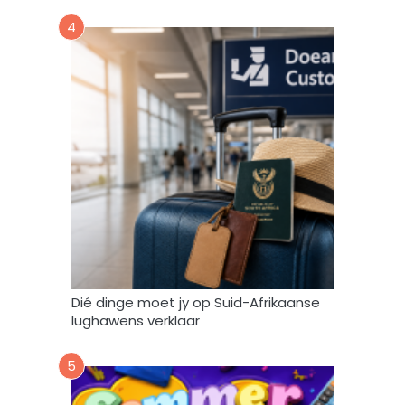
,
4
s
t
o
o
r
e
n
g
e
b
r
u
i
k
Dié dinge moet jy op Suid-Afrikaanse
*
lughawens verklaar
5