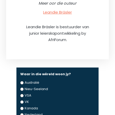
Meer oor die outeur
Leandie Bräsler
Leandie Bräsler is bestuurder van
junior leierskapontwikkeling by
AfriForum.
Waar in die wêreld woon jy?
Australië
Nieu-Seeland
VSA
VK
Kanada
Nederland