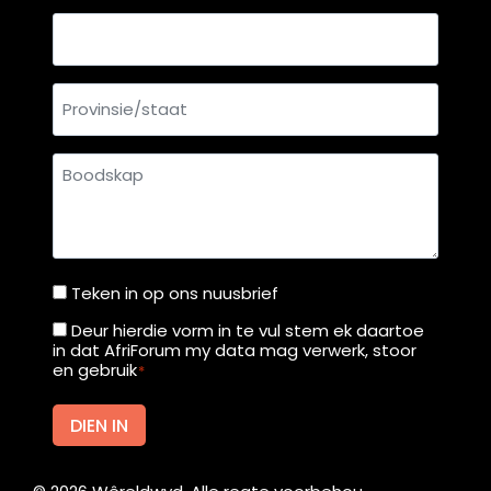
Land
Provinsie/staat
Boodskap
Teken in op ons nuusbrief
Teken
in
Deur hierdie vorm in te vul stem ek daartoe
Deur
in dat AfriForum my data mag verwerk, stoor
op
hierdie
en gebruik
*
ons
vorm
nuusbrief
in
DIEN IN
te
vul