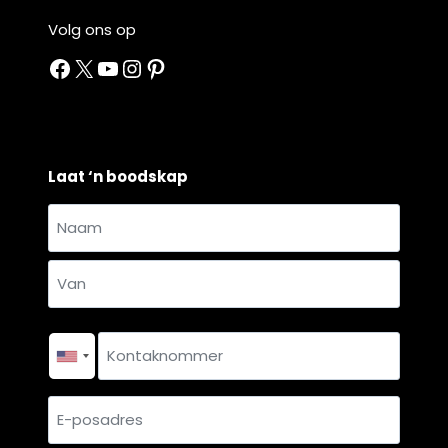
Volg ons op
Facebook
X
YouTube
Instagram
Pinterest
Laat ‘n boodskap
Naam
en
Naam
van
*
Van
Kontaknommer
*
E-
posadres