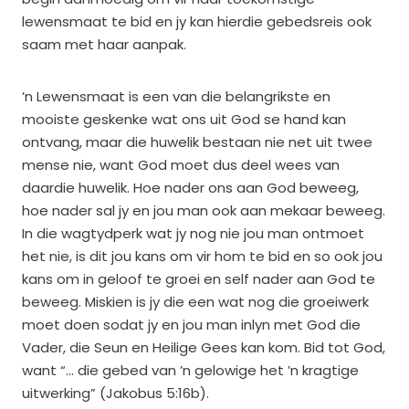
lewensmaat te bid en jy kan hierdie gebedsreis ook
saam met haar aanpak.
’n Lewensmaat is een van die belangrikste en
mooiste geskenke wat ons uit God se hand kan
ontvang, maar die huwelik bestaan nie net uit twee
mense nie, want God moet dus deel wees van
daardie huwelik. Hoe nader ons aan God beweeg,
hoe nader sal jy en jou man ook aan mekaar beweeg.
In die wagtydperk wat jy nog nie jou man ontmoet
het nie, is dit jou kans om vir hom te bid en so ook jou
kans om in geloof te groei en self nader aan God te
beweeg. Miskien is jy die een wat nog die groeiwerk
moet doen sodat jy en jou man inlyn met God die
Vader, die Seun en Heilige Gees kan kom. Bid tot God,
want “… die gebed van ’n gelowige het ’n kragtige
uitwerking” (Jakobus 5:16b).