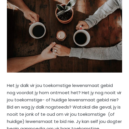
Het jy dalk vir jou toekomstige lewensmaat gebid
nog voordat jy hom ontmoet het? Het jy nog nooit vir
jou toekomstige- of huidige lewensmaat gebid nie?
Bid en wag jy dalk nogsteeds? Watokal die geval, jy is
nooit te jonk of te oud om vir jou toekomstige (of
huidige) lewensmaat te bid nie. Jy kan self jou dogter
begin aanmoedig om vir haar toekomstige