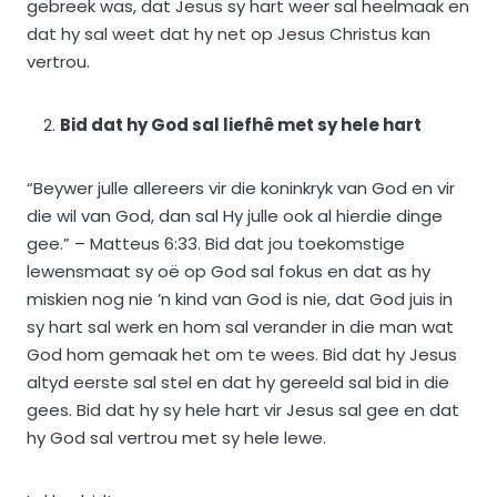
gebreek was, dat Jesus sy hart weer sal heelmaak en
dat hy sal weet dat hy net op Jesus Christus kan
vertrou.
Bid dat hy God sal liefhê met sy hele hart
“Beywer julle allereers vir die koninkryk van God en vir
die wil van God, dan sal Hy julle ook al hierdie dinge
gee.” – Matteus 6:33. Bid dat jou toekomstige
lewensmaat sy oë op God sal fokus en dat as hy
miskien nog nie ’n kind van God is nie, dat God juis in
sy hart sal werk en hom sal verander in die man wat
God hom gemaak het om te wees. Bid dat hy Jesus
altyd eerste sal stel en dat hy gereeld sal bid in die
gees. Bid dat hy sy hele hart vir Jesus sal gee en dat
hy God sal vertrou met sy hele lewe.