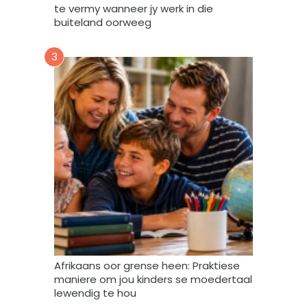
F
te vermy wanneer jy werk in die
o
buiteland oorweeg
r
u
3
m
m
y
d
a
t
a
m
a
g
v
e
r
w
Afrikaans oor grense heen: Praktiese
e
maniere om jou kinders se moedertaal
r
lewendig te hou
k