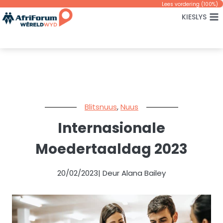
Skip
Lees vordering (
100
%)
KIESLYS
to
content
Blitsnuus
,
Nuus
Internasionale
Moedertaaldag 2023
20/02/2023
| Deur Alana Bailey