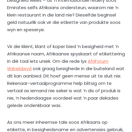
besigheid wees – as ’n internasionale redery soos
Emirates selfs Afrikaans ondersteun, waarom nie ’n
klein restaurant in die land nie? Dieselfde beginsel
geld natuurlik ook vir die etikette van produkte soos
wyn en speserye.
Vir die kliënt, klant of koper bied ’n besigheid met ’n
Afrikaanse naam, Afrikaanse spyskaart of etikettering
in dié taal iets uniek. Om die rede lys
AfriForum
Wêreldwyd
ook graag besighede in die buiteland wat
dit kan aanbied. Dit hoef geen mense uit te sluit nie.
Rekenaar-vertaalprogramme help blitsig om te
vertaal as iemand nie seker is wat ’n dis of produk is
nie, ’n hedendaagse voordeel wat ’n paar dekades
gelede ondenkbaar was.
As ons meer inheemse tale soos Afrikaans op
etikette, in besigheidsname en advertensies gebruik,