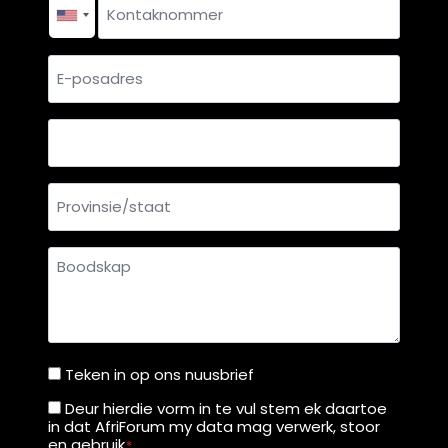
Kontaknommer
*
E-
posadres
Land
Provinsie/staat
Boodskap
Teken in op ons nuusbrief
Teken
in
Deur hierdie vorm in te vul stem ek daartoe
Deur
in dat AfriForum my data mag verwerk, stoor
op
hierdie
en gebruik
*