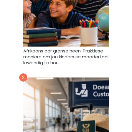
e
f
v
u
l
s
t
e
m
Afrikaans oor grense heen: Praktiese
e
maniere om jou kinders se moedertaal
k
lewendig te hou
d
a
2
a
r
t
o
e
i
n
d
a