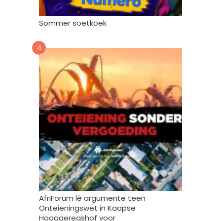
e
r
Sommer soetkoek
w
e
4
r
k
,
s
t
o
o
r
e
n
g
e
b
r
AfriForum lê argumente teen
u
Onteieningswet in Kaapse
i
Hooggeregshof voor