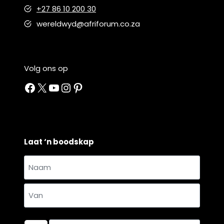
+27 86 10 200 30
wereldwyd@afriforum.co.za
Volg ons op
Facebook
X
YouTube
Instagram
Pinterest
Laat ‘n boodskap
Naam
en
Naam
van
*
Van