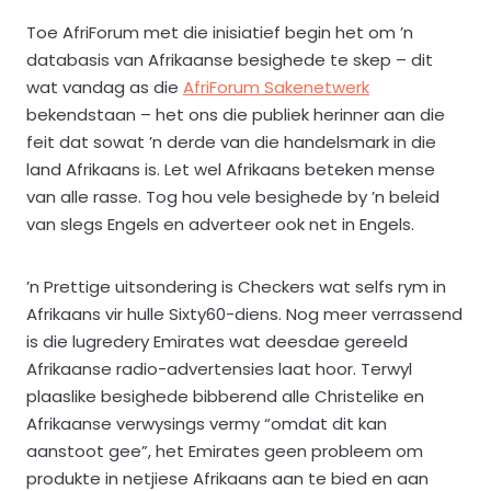
Toe AfriForum met die inisiatief begin het om ’n
databasis van Afrikaanse besighede te skep – dit
wat vandag as die
AfriForum Sakenetwerk
bekendstaan – het ons die publiek herinner aan die
feit dat sowat ’n derde van die handelsmark in die
land Afrikaans is. Let wel Afrikaans beteken mense
van alle rasse. Tog hou vele besighede by ’n beleid
van slegs Engels en adverteer ook net in Engels.
’n Prettige uitsondering is Checkers wat selfs rym in
Afrikaans vir hulle Sixty60-diens. Nog meer verrassend
is die lugredery Emirates wat deesdae gereeld
Afrikaanse radio-advertensies laat hoor. Terwyl
plaaslike besighede bibberend alle Christelike en
Afrikaanse verwysings vermy “omdat dit kan
aanstoot gee”, het Emirates geen probleem om
produkte in netjiese Afrikaans aan te bied en aan