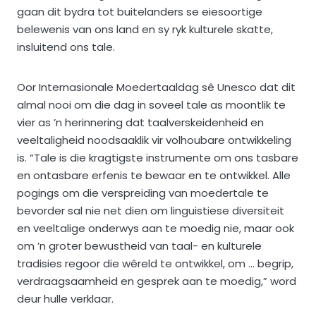
gaan dit bydra tot buitelanders se eiesoortige
belewenis van ons land en sy ryk kulturele skatte,
insluitend ons tale.
Oor Internasionale Moedertaaldag sê Unesco dat dit
almal nooi om die dag in soveel tale as moontlik te
vier as ’n herinnering dat taalverskeidenheid en
veeltaligheid noodsaaklik vir volhoubare ontwikkeling
is. “Tale is die kragtigste instrumente om ons tasbare
en ontasbare erfenis te bewaar en te ontwikkel. Alle
pogings om die verspreiding van moedertale te
bevorder sal nie net dien om linguistiese diversiteit
en veeltalige onderwys aan te moedig nie, maar ook
om ’n groter bewustheid van taal- en kulturele
tradisies regoor die wêreld te ontwikkel, om … begrip,
verdraagsaamheid en gesprek aan te moedig,” word
deur hulle verklaar.