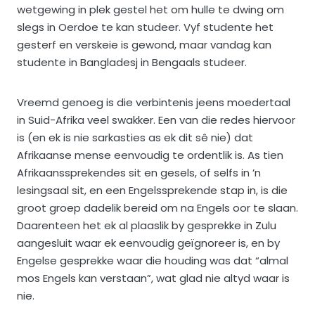
wetgewing in plek gestel het om hulle te dwing om
slegs in Oerdoe te kan studeer. Vyf studente het
gesterf en verskeie is gewond, maar vandag kan
studente in Bangladesj in Bengaals studeer.
Vreemd genoeg is die verbintenis jeens moedertaal
in Suid-Afrika veel swakker. Een van die redes hiervoor
is (en ek is nie sarkasties as ek dit sê nie) dat
Afrikaanse mense eenvoudig te ordentlik is. As tien
Afrikaanssprekendes sit en gesels, of selfs in ’n
lesingsaal sit, en een Engelssprekende stap in, is die
groot groep dadelik bereid om na Engels oor te slaan.
Daarenteen het ek al plaaslik by gesprekke in Zulu
aangesluit waar ek eenvoudig geïgnoreer is, en by
Engelse gesprekke waar die houding was dat “almal
mos Engels kan verstaan”, wat glad nie altyd waar is
nie.