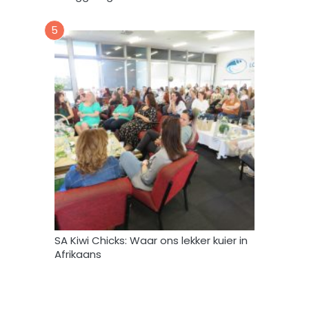
k
*
5
SA Kiwi Chicks: Waar ons lekker kuier in
Afrikaans