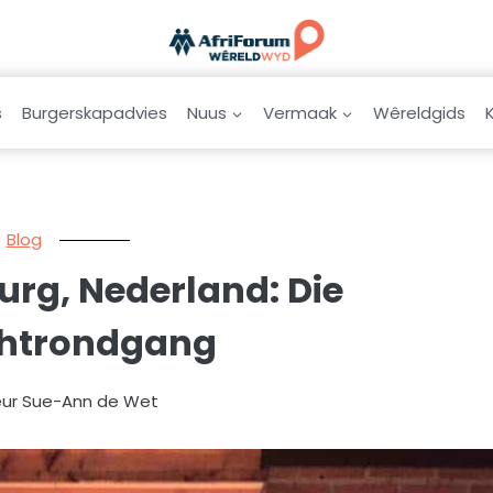
s
Burgerskapadvies
Nuus
Vermaak
Wêreldgids
Blog
urg, Nederland: Die
chtrondgang
eur Sue-Ann de Wet