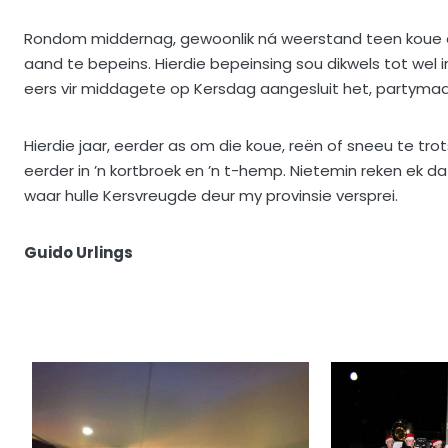
Rondom middernag, gewoonlik ná weerstand teen koue en 
aand te bepeins. Hierdie bepeinsing sou dikwels tot wel 
eers vir middagete op Kersdag aangesluit het, partymaa
Hierdie jaar, eerder as om die koue, reën of sneeu te tro
eerder in ’n kortbroek en ’n t-hemp. Nietemin reken ek 
waar hulle Kersvreugde deur my provinsie versprei.
Guido Urlings