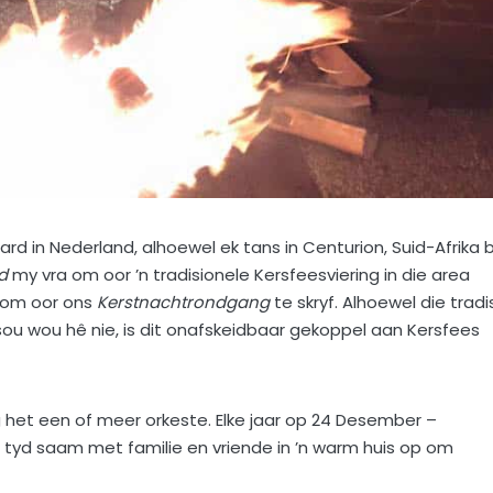
tard in Nederland, alhoewel ek tans in Centurion, Suid-Afrika b
yd
my vra om oor ’n tradisionele Kersfeesviering in die area
t om oor ons
Kerstnachtrondgang
te skryf.
Alhoewel die tradi
 sou wou hê nie, is dit onafskeidbaar gekoppel aan Kersfees
g het een of meer orkeste. Elke jaar op 24 Desember –
e tyd saam met familie en vriende in ’n warm huis op om