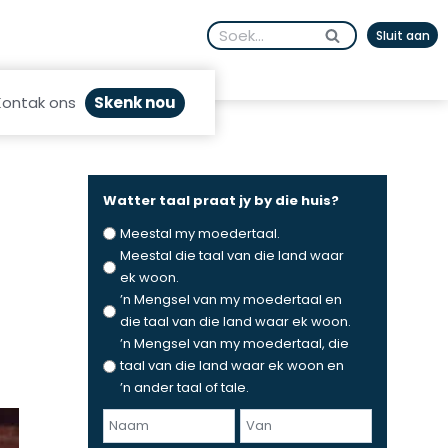
Search
Sluit aan
for:
Skenk nou
Kontak ons
Watter taal praat jy by die huis?
Meestal my moedertaal.
Meestal die taal van die land waar
ek woon.
’n Mengsel van my moedertaal en
die taal van die land waar ek woon.
’n Mengsel van my moedertaal, die
taal van die land waar ek woon en
’n ander taal of tale.
N
a