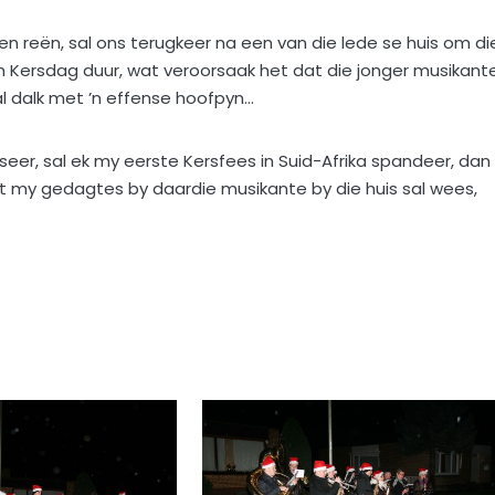
reën, sal ons terugkeer na een van die lede se huis om di
in Kersdag duur, wat veroorsaak het dat die jonger musikant
l dalk met ’n effense hoofpyn…
tseer, sal ek my eerste Kersfees in Suid-Afrika spandeer, dan
dat my gedagtes by daardie musikante by die huis sal wees,