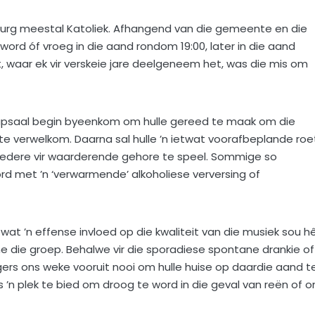
imburg meestal Katoliek. Afhangend van die gemeente en die
word óf vroeg in die aand rondom 19:00, later in die aand
t, waar ek vir verskeie jare deelgeneem het, was die mis om
skapsaal begin byeenkom om hulle gereed te maak om die
te verwelkom. Daarna sal hulle ’n ietwat voorafbeplande roe
sliedere vir waarderende gehore te speel. Sommige so
d met ’n ‘verwarmende’ alkoholiese verversing of
wat ’n effense invloed op die kwaliteit van die musiek sou hê
 die groep. Behalwe vir die sporadiese spontane drankie of
gers ons weke vooruit nooi om hulle huise op daardie aand t
 ’n plek te bied om droog te word in die geval van reën of 