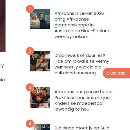
n
v
u
1
o
Afrikaans is Lekker 2026
u
r
bring Afrikaanse
s
m
gemeenskappe in
b
i
Australië en Nieu-Seeland
r
n
weer bymekaar
i
t
e
e
2
f
v
Droomwerk of duur les?
Hoe om lokvalle te vermy
u
ly.
wanneer jy werk in die
l
buiteland oorweeg
Sluit aan
s
sie
t
e
3
Afrikaans oor grense heen:
m
Praktiese maniere om jou
e
kinders se moedertaal
k
lewendig te hou
d
a
4
a
Dié dinge moet jy op Suid-