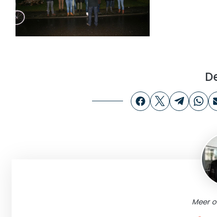
D
Meer o