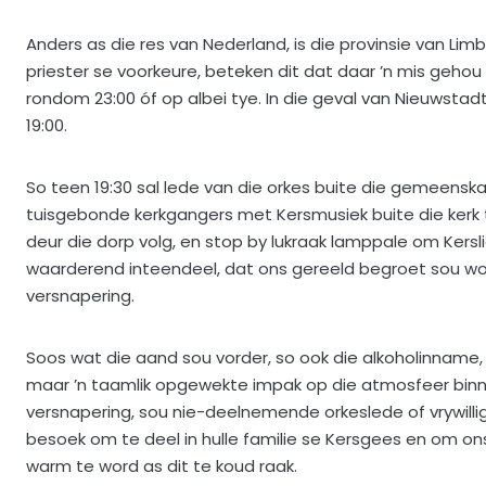
Anders as die res van Nederland, is die provinsie van L
priester se voorkeure, beteken dit dat daar ’n mis gehou 
rondom 23:00 óf op albei tye. In die geval van Nieuwstad
19:00.
So teen 19:30 sal lede van die orkes buite die gemeen
tuisgebonde kerkgangers met Kersmusiek buite die kerk 
deur die dorp volg, en stop by lukraak lamppale om Ker
waarderend inteendeel, dat ons gereeld begroet sou wor
versnapering.
Soos wat die aand sou vorder, so ook die alkoholinname, 
maar ’n taamlik opgewekte impak op die atmosfeer binne
versnapering, sou nie-deelnemende orkeslede of vrywilli
besoek om te deel in hulle familie se Kersgees en om ons
warm te word as dit te koud raak.