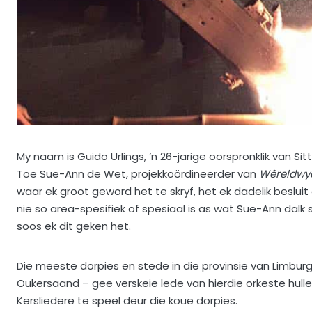
My naam is Guido Urlings, ’n 26-jarige oorspronklik van Sit
Toe Sue-Ann de Wet, projekkoördineerder van
Wêreldw
waar ek groot geword het te skryf, het ek dadelik beslui
nie so area-spesifiek of spesiaal is as wat Sue-Ann dalk
soos ek dit geken het.
Die meeste dorpies en stede in die provinsie van Limbur
Oukersaand – gee verskeie lede van hierdie orkeste hull
Kersliedere te speel deur die koue dorpies.