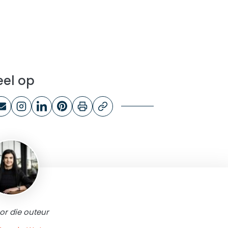
eel op
or die outeur