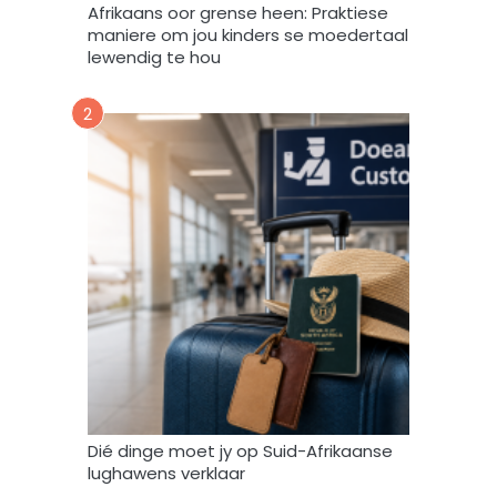
Afrikaans oor grense heen: Praktiese
e
maniere om jou kinders se moedertaal
k
lewendig te hou
d
a
2
a
r
t
o
e
i
n
d
a
t
A
f
r
i
Dié dinge moet jy op Suid-Afrikaanse
F
lughawens verklaar
o