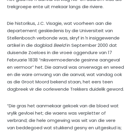
trekgroepe ente uit mekaar langs die riviere.
Die historikus, J.C. Visagie, wat voorheen aan die
departement geskiedenis by die Universiteit van
Stellenbosch verbonde was, skryf in ŉ insiggewende
artikel in die dagblad
Beeld
in September 2000 dat
duisende Zoeloes in die vroeë oggendure van 17
Februarie 1838 “niksvermoedende gesinne aangeval
en vermoor” het. Die aanval was onverwags en wreed
en die ware omvang van die aanval, wat vandag ook
as die Groot Moord bekend staan, het eers teen
dagbreek vir die oorlewende Trekkers duidelik geword.
“Die gras het aanmekaar gekoek van die bloed wat
vrylik gevloei het; die waens was verpletter of
verbrand; die hele omgewing was wit van die vere
van beddegoed wat stukkend gesny en uitgeskud is;