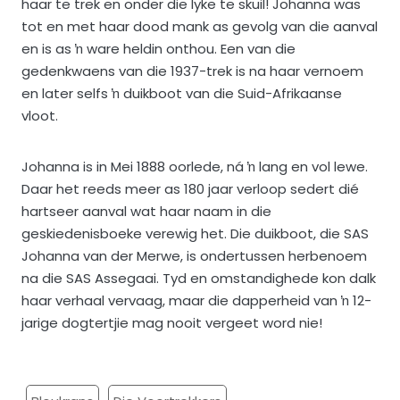
haar te trek en onder die lyke te skuil! Johanna was
tot en met haar dood mank as gevolg van die aanval
en is as ŉ ware heldin onthou. Een van die
gedenkwaens van die 1937-trek is na haar vernoem
en later selfs ŉ duikboot van die Suid-Afrikaanse
vloot.
Johanna is in Mei 1888 oorlede, ná ŉ lang en vol lewe.
Daar het reeds meer as 180 jaar verloop sedert dié
hartseer aanval wat haar naam in die
geskiedenisboeke verewig het. Die duikboot, die SAS
Johanna van der Merwe, is ondertussen herbenoem
na die SAS Assegaai. Tyd en omstandighede kon dalk
haar verhaal vervaag, maar die dapperheid van ŉ 12-
jarige dogtertjie mag nooit vergeet word nie!