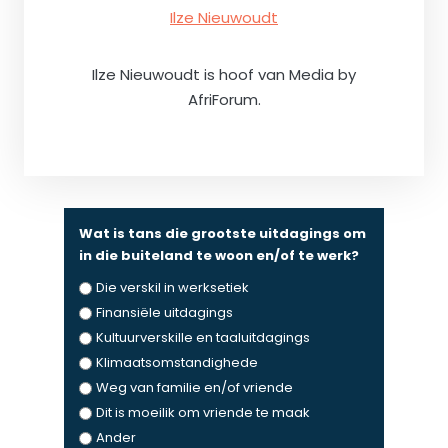
Ilze Nieuwoudt
Ilze Nieuwoudt is hoof van Media by
AfriForum.
Wat is tans die grootste uitdagings om
in die buiteland te woon en/of te werk?
Die verskil in werksetiek
Finansiële uitdagings
Kultuurverskille en taaluitdagings
Klimaatsomstandighede
Weg van familie en/of vriende
Dit is moeilik om vriende te maak
Ander