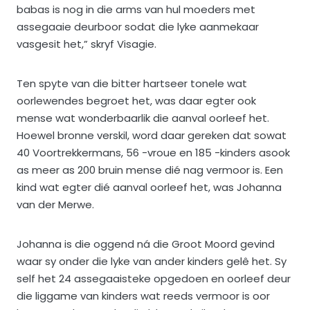
babas is nog in die arms van hul moeders met
assegaaie deurboor sodat die lyke aanmekaar
vasgesit het,” skryf Visagie.
Ten spyte van die bitter hartseer tonele wat
oorlewendes begroet het, was daar egter ook
mense wat wonderbaarlik die aanval oorleef het.
Hoewel bronne verskil, word daar gereken dat sowat
40 Voortrekkermans, 56 -vroue en 185 -kinders asook
as meer as 200 bruin mense dié nag vermoor is. Een
kind wat egter dié aanval oorleef het, was Johanna
van der Merwe.
Johanna is die oggend ná die Groot Moord gevind
waar sy onder die lyke van ander kinders gelê het. Sy
self het 24 assegaaisteke opgedoen en oorleef deur
die liggame van kinders wat reeds vermoor is oor