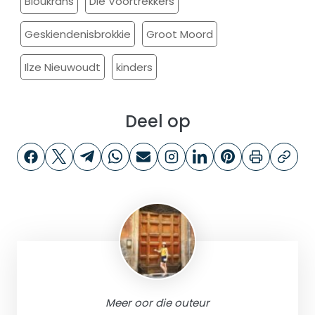
Bloukrans
Die Voortrekkers
Geskiendenisbrokkie
Groot Moord
Ilze Nieuwoudt
kinders
Deel op
Meer oor die outeur