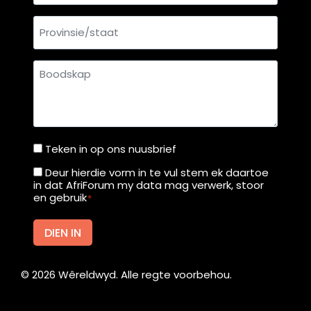
Provinsie/staat
Boodskap
Teken in op ons nuusbrief
Teken
in
Deur hierdie vorm in te vul stem ek daartoe
Deur
in dat AfriForum my data mag verwerk, stoor
op
hierdie
en gebruik
*
ons
vorm
nuusbrief
in
DIEN IN
te
vul
©
2026
Wêreldwyd. Alle regte voorbehou.
stem
ek