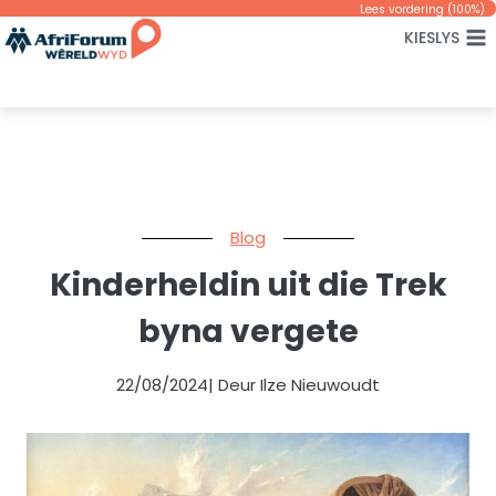
Skip
Lees vordering (
100
%)
KIESLYS
to
content
Blog
Kinderheldin uit die Trek
byna vergete
22/08/2024
| Deur Ilze Nieuwoudt