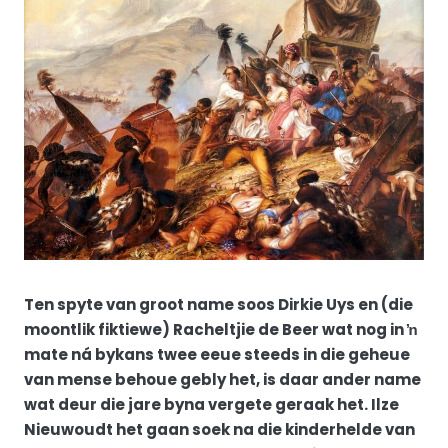
Ten spyte van groot name soos Dirkie Uys en (die
moontlik fiktiewe) Racheltjie de Beer wat nog in ŉ
mate ná bykans twee eeue steeds in die geheue
van mense behoue gebly het, is daar ander name
wat deur die jare byna vergete geraak het. Ilze
Nieuwoudt het gaan soek na die kinderhelde van