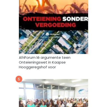
s
t
o
o
r
e
n
g
e
b
r
AfriForum lê argumente teen
u
Onteieningswet in Kaapse
i
Hooggeregshof voor
k
*
5