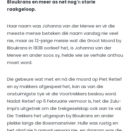
Bloukrans en meer as net nog ŉ storie
raakgeloop.
Haar naam was Johanna van der Merwe en vir die
meeste mense beteken dié naam vandag nie veel
nie, maar as 12-jarige meisie wat die Groot Moord by
Bloukrans in 1838 oorleef het, is Johanna van der
Merwe en ander soos sy, helde wie se verhale onthou
moet word.
Die gebeure wat met en ná die moord op Piet Retief
en sy makkers afgespeel het, kan as van die
onstuimigste tye vir die Voortrekkers beskou word.
Nadat Retief op 6 Februarie vermoor is, het die Zulu-
impi’s uitgetrek om die trekgeselskap ook aan te val.
Die Trekkers het uitgespan by Bloukrans en ander
plekke langs die Boesmansrivier. Hulle was rustig en
het glad nie ŉ aanval verwag nie en daarom was die