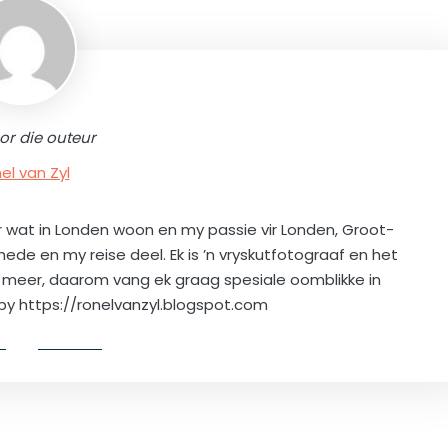
or die outeur
el van Zyl
kaner wat in Londen woon en my passie vir Londen, Groot-
ede en my reise deel. Ek is ’n vryskutfotograaf en het
e meer, daarom vang ek graag spesiale oomblikke in
 by https://ronelvanzyl.blogspot.com