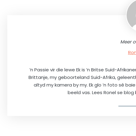
Meer o
Ron
’n Passie vir die lewe Ek is ’n Britse Suid-Afri
Brittanje, my geboorteland Suid-Afrika, geleenth
altyd my kamera by my. Ek glo ’n foto sê bai
beeld vas. Lees Ronel se blog