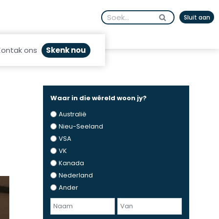
Search
Sluit aan
for:
Skenk nou
Kontak ons
Waar in die wêreld woon jy?
Australië
Nieu-Seeland
VSA
VK
Kanada
Nederland
Ander
N
a