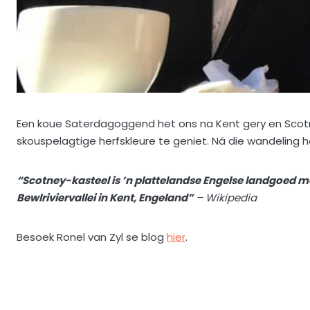
Een koue Saterdagoggend het ons na Kent gery en Scot
skouspelagtige herfskleure te geniet. Ná die wandeling h
“Scotney-kasteel is ’n plattelandse Engelse landgoed m
Bewlriviervallei in Kent, Engeland”
– Wikipedia
Besoek Ronel van Zyl se blog
hier
.