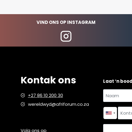
VIND ONS OP INSTAGRAM
Kontak ons
Laat ‘n boo
Naam
+27 86 10 200 30
en
wereldwyd@afriforum.co.za
Naam
van
*
Kontakno
Land
Volg ons op