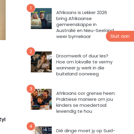
n
v
u
1
o
Afrikaans is Lekker 2026
u
r
bring Afrikaanse
s
m
gemeenskappe in
b
i
Australië en Nieu-Seeland
r
n
Sluit aan
weer bymekaar
i
t
e
e
2
f
v
Droomwerk of duur les?
Hoe om lokvalle te vermy
u
wanneer jy werk in die
l
buiteland oorweeg
s
t
e
3
Afrikaans oor grense heen:
m
Praktiese maniere om jou
e
kinders se moedertaal
k
lewendig te hou
d
Zyl
a
4
a
Dié dinge moet jy op Suid-