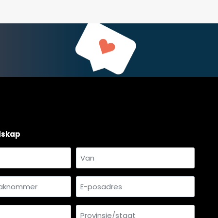
dskap
Van
mmer
E-
*
posadres
Provinsie/staat