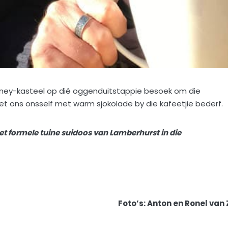
ney-kasteel op dié oggenduitstappie besoek om die
et ons onsself met warm sjokolade by die kafeetjie bederf.
et formele tuine suidoos van Lamberhurst in die
Foto’s: Anton en Ronel van 