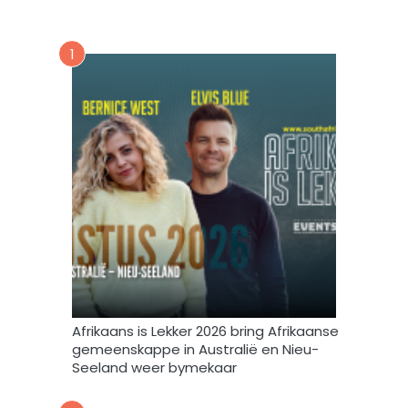
s
e
n
v
u
1
o
u
r
s
m
b
i
r
n
i
t
e
e
f
v
u
l
s
t
e
m
Afrikaans is Lekker 2026 bring Afrikaanse
e
gemeenskappe in Australië en Nieu-
k
Seeland weer bymekaar
d
a