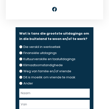
Wat is tans die grootste uitdagings om
in die buiteland te woon en/of te werk?
Die verskil in werksetiek
Finansiële uitdagings
Kultuurverskille en taaluitdagings
Klimaatsomstandighede
Weg van familie en/of vriende
Dit is moeilik om vriende te maak
Ander
N
a
F
a
i
m