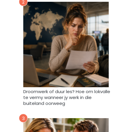
2
a
r
t
o
e
i
n
d
a
t
A
f
r
i
Droomwerk of duur les? Hoe om lokvalle
F
te vermy wanneer jy werk in die
o
buiteland oorweeg
r
u
3
m
m