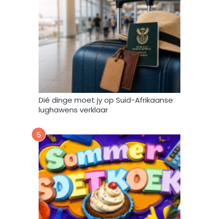
e
n
g
e
b
r
u
i
k
Dié dinge moet jy op Suid-Afrikaanse
*
lughawens verklaar
5