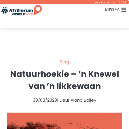
Skip
Lees vordering (
100
%)
KIESLYS
to
content
Blog
Natuurhoekie – ’n Knewel
van ’n likkewaan
30/03/2023
| Deur Alana Bailey