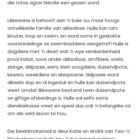
die rotse agter hierdie een gesien word.
Likkewane is behoort aan ’n baie ou, maar hoogs
ontwikkelde familie van akkedisse. Hulle kan rats
klouter, loop en swem, en word soms in geskokte
voorstedelinge se swembaddens aangetref! Hulle is
dagdiere met ’n dieet wat ’n wye verskeidenheid
prooi insluit, soos ander akkedisse, amfibieë, voëls,
slange, skilpaaie, eiers, klein soogdiere, duisendpote,
kewers, weekdiere en skerpioene. Skilpaaie word
dikwels dop en al ingesluk en hulle kan duisendpote
vreet omdat likkewane bestand teen duisendpote
se giftige afskeidings is. Hulle sal selfs soms
dierekarkasse vreet en speel dus ook ’n belangrike rol
om die veld skoon te hou.
Die beeldmateriaal is deur Katie en André van Two-V
Productions op hulle You Tube-kanaal geplaas.