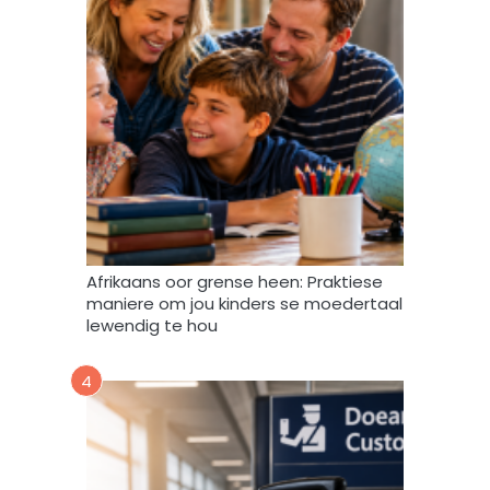
y
d
a
t
a
m
a
g
v
e
r
w
Afrikaans oor grense heen: Praktiese
e
maniere om jou kinders se moedertaal
r
lewendig te hou
k
,
4
s
t
o
o
r