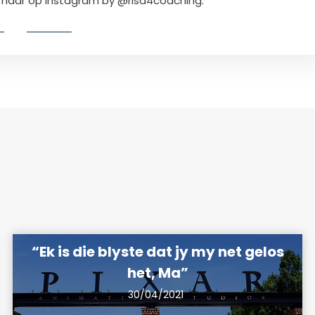
lg haar op Instagram by @risa4coaching.
“Ek is die blyste dat jy my net gelos
het, Ma”
30/04/2021