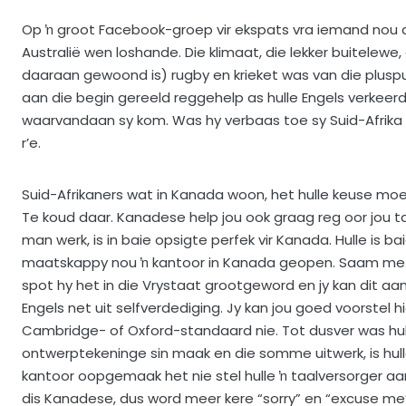
Op ŉ groot Facebook-groep vir ekspats vra iemand nou die
Australië wen loshande. Die klimaat, die lekker buitelewe,
daaraan gewoond is) rugby en krieket was van die pluspun
aan die begin gereeld reggehelp as hulle Engels verkeerd
waarvandaan sy kom. Was hy verbaas toe sy Suid-Afrika s
r’e.
Suid-Afrikaners wat in Kanada woon, het hulle keuse mo
Te koud daar. Kanadese help jou ook graag reg oor jou 
man werk, is in baie opsigte perfek vir Kanada. Hulle is 
maatskappy nou ŉ kantoor in Kanada geopen. Saam met 
spot hy het in die Vrystaat grootgeword en jy kan dit aan
Engels net uit selfverdediging. Jy kan jou goed voorstel h
Cambridge- of Oxford-standaard nie. Tot dusver was hul
ontwerptekeninge sin maak en die somme uitwerk, is hull
kantoor oopgemaak het nie stel hulle ŉ taalversorger aan
dis Kanadese, dus word meer kere “sorry” en “excuse me”