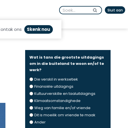
Search
Sluit aan
for:
Skenk nou
Kontak ons
Wat is tans die grootste uitdagings
om in die buiteland te woon en/of te
werk?
Die verskil in werksetiek
Finansiële uitdagings
Kultuurverskille en taaluitdagings
Klimaatsomstandighede
Weg van familie en/of vriende
Dit is moeilik om vriende te maak
Ander