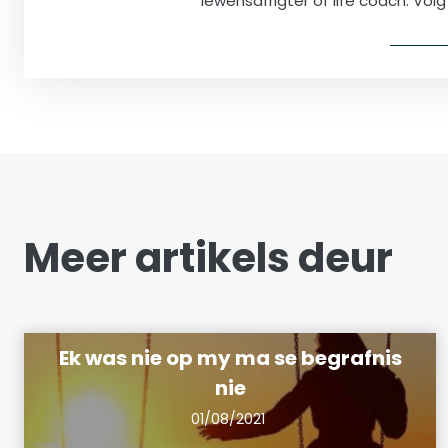
lewensafrigter of life coach. Vo
Meer artikels deur
Ek was nie op my ma se begrafnis
nie
01/08/2021