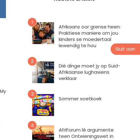
t
n
i
s
e
n
v
u
1
o
Afrikaans oor grense heen:
u
r
Praktiese maniere om jou
s
m
kinders se moedertaal
b
i
lewendig te hou
Sluit aan
r
n
i
t
2
e
e
Dié dinge moet jy op Suid-
f
v
Afrikaanse lughawens
verklaar
u
l
 My
s
3
Sommer soetkoek
t
e
m
e
ŉ
4
k
AfriForum lê argumente
d
teen Onteieningswet in