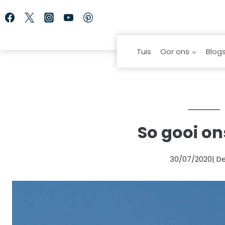
Skip
to
content
Tuis
Oor ons
Blog
So gooi on
30/07/2020
| D