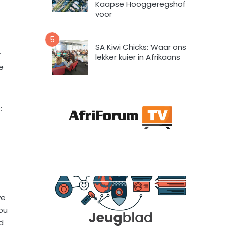
a
Kaapse Hooggeregshof
a
voor
r
t
5
o
SA Kiwi Chicks: Waar ons
r
e
lekker kuier in Afrikaans
e
i
n
d
a
:
t
A
f
r
i
F
o
r
we
u
ou
m
d
m