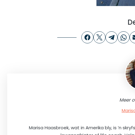
D
Meer o
Maris
Marisa Haasbroek, wat in Amerika bly, is ’n skryfs