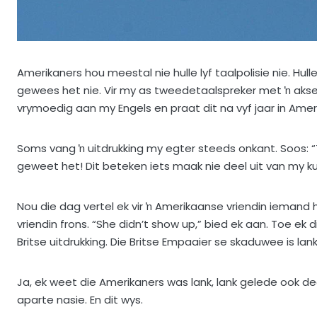
Amerikaners hou meestal nie hulle lyf taalpolisie nie. Hul
gewees het nie. Vir my as tweedetaalspreker met ŉ aksen
vrymoedig aan my Engels en praat dit na vyf jaar in Ameri
Soms vang ŉ uitdrukking my egter steeds onkant. Soos: “
geweet het! Dit beteken iets maak nie deel uit van my ku
Nou die dag vertel ek vir ŉ Amerikaanse vriendin iemand he
vriendin frons. “She didn’t show up,” bied ek aan. Toe ek 
Britse uitdrukking. Die Britse Empaaier se skaduwee is lank
Ja, ek weet die Amerikaners was lank, lank gelede ook dee
aparte nasie. En dit wys.