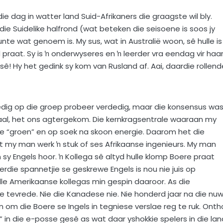
 dag in watter land Suid-Afrikaners die graagste wil bly.
 die Suidelike halfrond (wat beteken die seisoene is soos jy
te wat genoem is. My sus, wat in Australië woon, sê hulle is
 praat. Sy is ŉ onderwyseres en ŉ leerder vra eendag vir haa
ê! Hy het gedink sy kom van Rusland af. Aai, daardie rollend
edig op die groep probeer verdedig, maar die konsensus was
taal, het ons agtergekom. Die kernkragsentrale waaraan my
baie “groen” en op soek na skoon energie. Daarom het die
my man werk ŉ stuk of ses Afrikaanse ingenieurs. My man
 sy Engels hoor. ŉ Kollega sê altyd hulle klomp Boere praat
ierdie spannetjie se geskrewe Engels is nou nie juis op
le Amerikaanse kollegas min gespin daaroor. As die
e tevrede. Nie die Kanadese nie. Nie honderd jaar na die nu
 om die Boere se Ingels in tegniese verslae reg te ruk. Onth
 in die e-posse gesê as wat daar yshokkie spelers in die lan