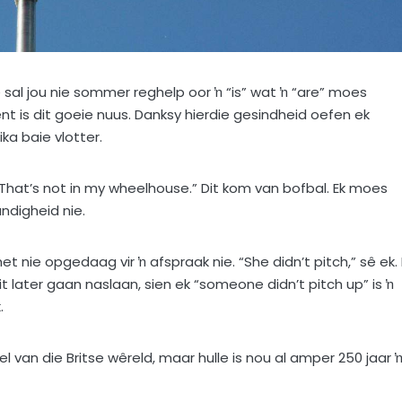
le sal jou nie sommer reghelp oor ŉ “is” wat ŉ “are” moes
t is dit goeie nuus. Danksy hierdie gesindheid oefen ek
ka baie vlotter.
That’s not in my wheelhouse.” Dit kom van bofbal. Ek moes
ndigheid nie.
t nie opgedaag vir ŉ afspraak nie. “She didn’t pitch,” sê ek.
dit later gaan naslaan, sien ek “someone didn’t pitch up” is ŉ
.
l van die Britse wêreld, maar hulle is nou al amper 250 jaar 