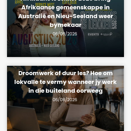
Afrikaanse gemeenskappe in
Australië en Nieu-Seeland weer
bymekaar
06/08/2026
Droomwerk of duur les? Hoe om
lokvalle te vermy wanneer jy werk
in die buiteland oorweeg
06/08/2026