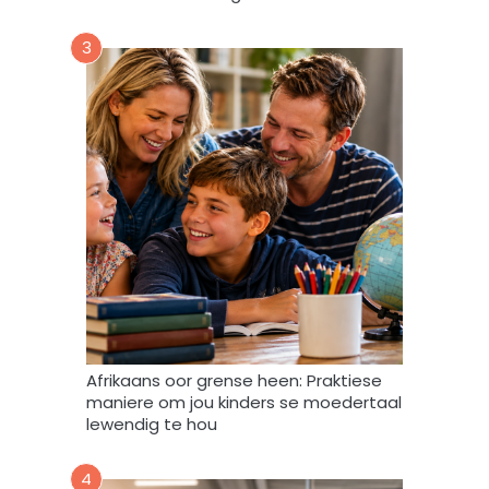
r
u
3
m
m
y
d
a
t
a
m
a
g
v
e
r
w
Afrikaans oor grense heen: Praktiese
e
maniere om jou kinders se moedertaal
r
lewendig te hou
k
,
4
s