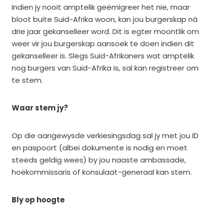
Indien jy nooit amptelik geëmigreer het nie, maar
bloot buite Suid-Afrika woon, kan jou burgerskap ná
drie jaar gekanselleer word. Dit is egter moontlik om
weer vir jou burgerskap aansoek te doen indien dit
gekanselleer is. Slegs Suid-Afrikaners wat amptelik
nog burgers van Suid-Afrika is, sal kan registreer om
te stem.
Waar stem jy?
Op die aangewysde verkiesingsdag sal jy met jou ID
en paspoort (albei dokumente is nodig en moet
steeds geldig wees) by jou naaste ambassade,
hoëkommissaris of konsulaat-generaal kan stem.
Bly op hoogte