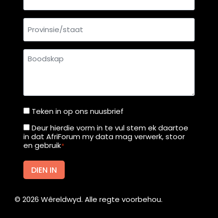
Provinsie/staat
Boodskap
Teken in op ons nuusbrief
Teken
in
Deur hierdie vorm in te vul stem ek daartoe
Deur
in dat AfriForum my data mag verwerk, stoor
op
hierdie
en gebruik
*
ons
vorm
nuusbrief
in
DIEN IN
te
vul
©
2026
Wêreldwyd. Alle regte voorbehou.
stem