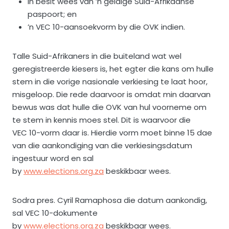
In besit wees van ’n geldige Suid-Afrikaanse
paspoort; en
’n VEC 10-aansoekvorm by die OVK indien.
Talle Suid-Afrikaners in die buiteland wat wel
geregistreerde kiesers is, het egter die kans om hulle
stem in die vorige nasionale verkiesing te laat hoor,
misgeloop. Die rede daarvoor is omdat min daarvan
bewus was dat hulle die OVK van hul voorneme om
te stem in kennis moes stel. Dit is waarvoor die
VEC 10-vorm daar is. Hierdie vorm moet binne 15 dae
van die aankondiging van die verkiesingsdatum
ingestuur word en sal
by
www.elections.org.za
beskikbaar wees.
Sodra pres. Cyril Ramaphosa die datum aankondig,
sal VEC 10-dokumente
by
www.elections.org.za
beskikbaar wees.