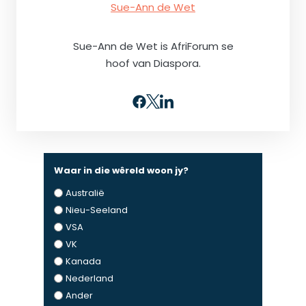
Sue-Ann de Wet
Sue-Ann de Wet is AfriForum se
hoof van Diaspora.
Waar in die wêreld woon jy?
Australië
Nieu-Seeland
VSA
VK
Kanada
Nederland
Ander