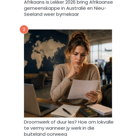
Afrikaans is Lekker 2026 bring Afrikaanse
e
gemeenskappe in Australië en Nieu-
k
Seeland weer bymekaar
d
a
2
a
r
t
o
e
i
n
d
a
t
A
f
r
i
Droomwerk of duur les? Hoe om lokvalle
F
te vermy wanneer jy werk in die
o
buiteland oorweeg