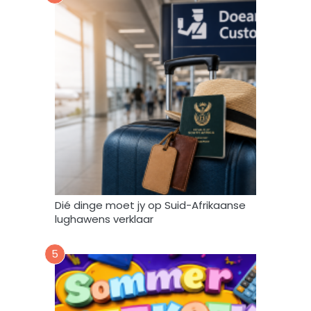
t
o
o
r
e
n
g
e
b
r
u
i
k
Dié dinge moet jy op Suid-Afrikaanse
*
lughawens verklaar
5