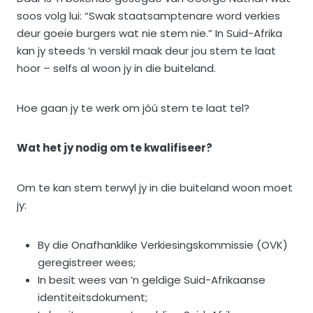
soos volg lui: “Swak staatsamptenare word verkies
deur goeie burgers wat nie stem nie.” In Suid-Afrika
kan jy steeds ’n verskil maak deur jou stem te laat
hoor – selfs al woon jy in die buiteland.
Hoe gaan jy te werk om jóú stem te laat tel?
Wat het jy nodig om te kwalifiseer?
Om te kan stem terwyl jy in die buiteland woon moet
jy:
By die Onafhanklike Verkiesingskommissie (OVK)
geregistreer wees;
In besit wees van ’n geldige Suid-Afrikaanse
identiteitsdokument;