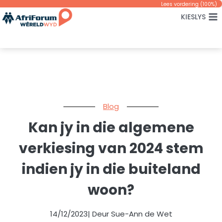
Skip
Lees vordering (
100
%)
KIESLYS
to
content
Blog
Kan jy in die algemene
verkiesing van 2024 stem
indien jy in die buiteland
woon?
14/12/2023
| Deur Sue-Ann de Wet