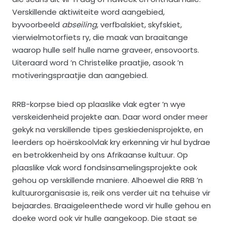
Verskillende aktiwiteite word aangebied,
byvoorbeeld
abseiling
, verfbalskiet, skyfskiet,
vierwielmotorfiets ry, die maak van braaitange
waarop hulle self hulle name graveer, ensovoorts.
Uiteraard word ’n Christelike praatjie, asook ’n
motiveringspraatjie dan aangebied.
RRB-korpse bied op plaaslike vlak egter ’n wye
verskeidenheid projekte aan. Daar word onder meer
gekyk na verskillende tipes geskiedenisprojekte, en
leerders op hoërskoolvlak kry erkenning vir hul bydrae
en betrokkenheid by ons Afrikaanse kultuur. Op
plaaslike vlak word fondsinsamelingsprojekte ook
gehou op verskillende maniere. Alhoewel die RRB ’n
kultuurorganisasie is, reik ons verder uit na tehuise vir
bejaardes. Braaigeleenthede word vir hulle gehou en
doeke word ook vir hulle aangekoop. Die staat se