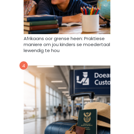
a
g
v
e
r
w
Afrikaans oor grense heen: Praktiese
e
maniere om jou kinders se moedertaal
r
lewendig te hou
k
,
4
s
t
o
o
r
e
n
g
e
b
r