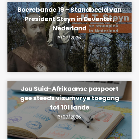
Boerebande 19 – Standbeeld van
President Steyn in Deventer,
Nederland
16/07/2026
Jou Suid-Afrikaanse paspoort
gee steeds visumvrye toegang
tot 101 lande
16/07/2026