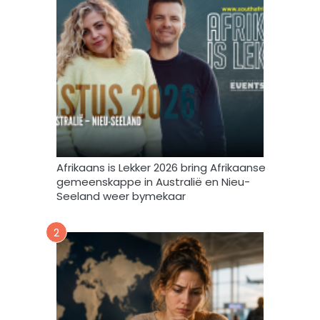
r
n
i
t
e
e
f
v
u
l
s
t
e
m
Afrikaans is Lekker 2026 bring Afrikaanse
e
gemeenskappe in Australië en Nieu-
k
Seeland weer bymekaar
d
a
2
a
r
t
o
e
i