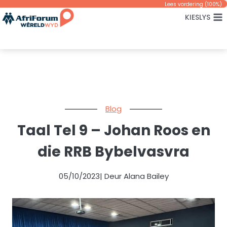
Skip
Lees vordering (
100
%)
KIESLYS
to
content
Blog
Taal Tel 9 – Johan Roos en
die RRB Bybelvasvra
05/10/2023
| Deur Alana Bailey