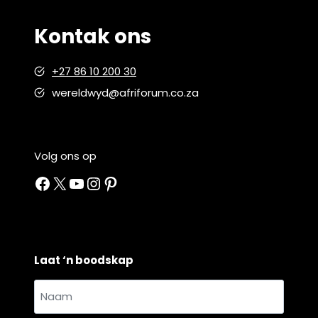
Kontak ons
+27 86 10 200 30
wereldwyd@afriforum.co.za
Volg ons op
Facebook
X
YouTube
Instagram
Pinterest
Laat ‘n boodskap
Naam
en