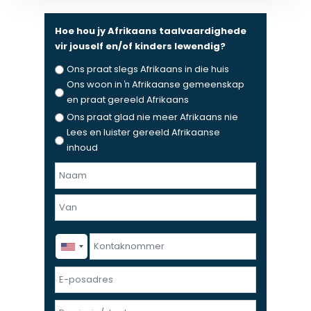
Hoe hou jy Afrikaans taalvaardighede
vir jouself en/of kinders lewendig?
Ons praat slegs Afrikaans in die huis
Ons woon in ŉ Afrikaanse gemeenskap
en praat gereeld Afrikaans
Ons praat glad nie meer Afrikaans nie
Lees en luister gereeld Afrikaanse
inhoud
N
a
F
a
i
m
r
e
L
K
s
n
a
o
t
v
s
n
E
a
t
t
-
n
a
p
P