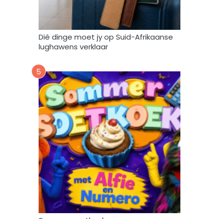
u
i
k
Dié dinge moet jy op Suid-Afrikaanse
*
lughawens verklaar
5