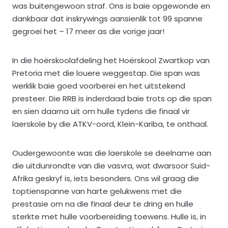
was buitengewoon straf. Ons is baie opgewonde en
dankbaar dat inskrywings aansienlik tot 99 spanne
gegroei het – 17 meer as die vorige jaar!
In die hoërskoolafdeling het Hoërskool Zwartkop van
Pretoria met die louere weggestap. Die span was
werklik baie goed voorberei en het uitstekend
presteer. Die RRB is inderdaad baie trots op die span
en sien daarna uit om hulle tydens die finaal vir
laerskole by die ATKV-oord, Klein-Kariba, te onthaal.
Oudergewoonte was die laerskole se deelname aan
die uitdunrondte van die vasvra, wat dwarsoor Suid-
Afrika geskryf is, iets besonders. Ons wil graag die
toptienspanne van harte gelukwens met die
prestasie om na die finaal deur te dring en hulle
sterkte met hulle voorbereiding toewens. Hulle is, in