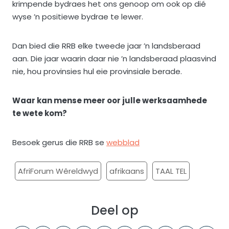
krimpende bydraes het ons genoop om ook op dié
wyse ’n positiewe bydrae te lewer.
Dan bied die RRB elke tweede jaar ’n landsberaad
aan. Die jaar waarin daar nie ’n landsberaad plaasvind
nie, hou provinsies hul eie provinsiale berade.
Waar kan mense meer oor julle werksaamhede
te wete kom?
Besoek gerus die RRB se
webblad
AfriForum Wêreldwyd
afrikaans
TAAL TEL
Deel op