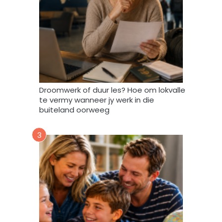
n
d
a
t
A
f
r
i
Droomwerk of duur les? Hoe om lokvalle
F
te vermy wanneer jy werk in die
o
buiteland oorweeg
r
u
3
m
m
y
d
a
t
a
m