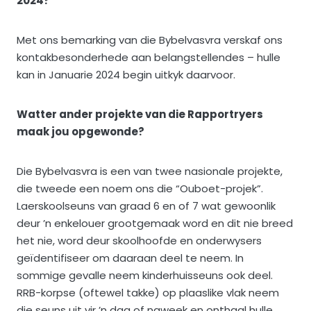
2024?
Met ons bemarking van die Bybelvasvra verskaf ons
kontakbesonderhede aan belangstellendes – hulle
kan in Januarie 2024 begin uitkyk daarvoor.
Watter ander projekte van die Rapportryers
maak jou opgewonde?
Die Bybelvasvra is een van twee nasionale projekte,
die tweede een noem ons die “Ouboet-projek”.
Laerskoolseuns van graad 6 en of 7 wat gewoonlik
deur ’n enkelouer grootgemaak word en dit nie breed
het nie, word deur skoolhoofde en onderwysers
geïdentifiseer om daaraan deel te neem. In
sommige gevalle neem kinderhuisseuns ook deel.
RRB-korpse (oftewel takke) op plaaslike vlak neem
die seuns uit vir ’n dag of naweek en onthaal hulle.