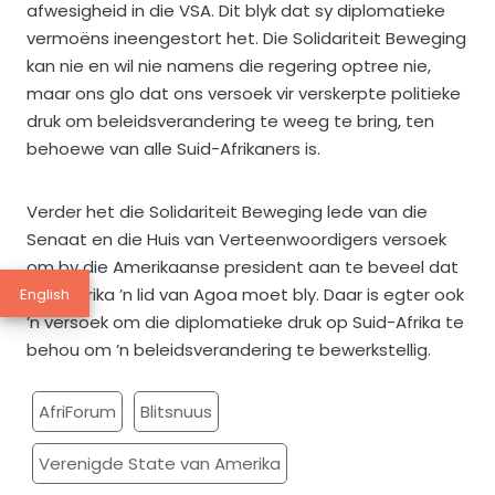
afwesigheid in die VSA. Dit blyk dat sy diplomatieke
vermoëns ineengestort het. Die Solidariteit Beweging
kan nie en wil nie namens die regering optree nie,
maar ons glo dat ons versoek vir verskerpte politieke
druk om beleidsverandering te weeg te bring, ten
behoewe van alle Suid-Afrikaners is.
Verder het die Solidariteit Beweging lede van die
Senaat en die Huis van Verteenwoordigers versoek
om by die Amerikaanse president aan te beveel dat
Suid-Afrika ’n lid van Agoa moet bly. Daar is egter ook
English
’n versoek om die diplomatieke druk op Suid-Afrika te
behou om ’n beleidsverandering te bewerkstellig.
AfriForum
Blitsnuus
Verenigde State van Amerika