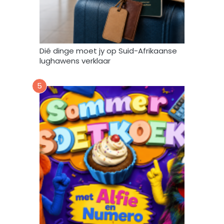
b
r
u
i
k
Dié dinge moet jy op Suid-Afrikaanse
*
lughawens verklaar
5