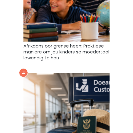
m
a
g
v
e
r
w
Afrikaans oor grense heen: Praktiese
e
maniere om jou kinders se moedertaal
r
lewendig te hou
k
,
4
s
t
o
o
r
e
n
g
e