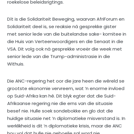
roekelose beleidsrigtings.
Dít is die Solidariteit Beweging, waarvan AfriForum en
Solidariteit deel is, se reaksie ná gesprekke gister
met senior lede van die buitelandse sake- komitee in
die Huis van Verteenwoordigers en die Senaat in die
VSA. Dit volg ook ná gesprekke vroeër die week met
senior lede van die Trump-administrasie in die
Withuis.
Die ANC-regering het oor die jare heen die wêreld se
grootste ekonomie vervreem, wat ’n enorme invloed
op Suid-Afrika kan hê. Dit blyk egter dat die Suid-
Afrikaanse regering nie die erns van die situasie
besef nie. Hulle soek sondebokke en glo dat die
huidige situasie net ’n diplomatieke misverstand is. In
werklikheid is dit ’n diplomatieke krisis, maar die ANC
hou vol dat hulle nie geboelie sal word nie.