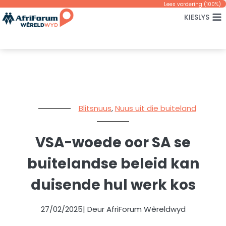
Skip
Lees vordering (
100
%)
KIESLYS
to
content
Blitsnuus
,
Nuus uit die buiteland
VSA-woede oor SA se
buitelandse beleid kan
duisende hul werk kos
27/02/2025
| Deur AfriForum Wêreldwyd