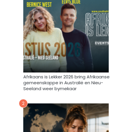
m
b
i
r
n
i
t
e
e
f
v
u
l
s
t
e
m
Afrikaans is Lekker 2026 bring Afrikaanse
e
gemeenskappe in Australië en Nieu-
k
Seeland weer bymekaar
d
a
2
a
r
t
o
e