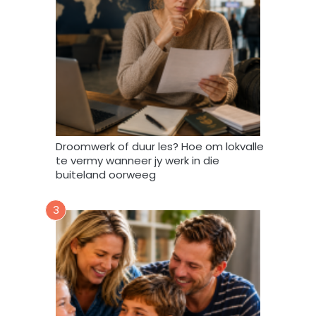
i
n
d
a
t
A
f
r
i
Droomwerk of duur les? Hoe om lokvalle
F
te vermy wanneer jy werk in die
o
buiteland oorweeg
r
u
3
m
m
y
d
a
t
a