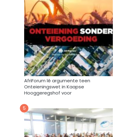
,
s
t
o
o
r
e
n
g
e
b
r
AfriForum lê argumente teen
u
Onteieningswet in Kaapse
i
Hooggeregshof voor
k
*
5