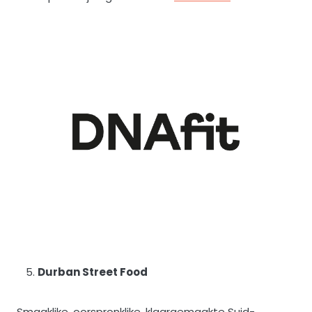
Durban Street Food
Smaaklike, oorspronklike, klaargemaakte Suid-