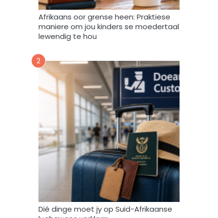
m
Afrikaans oor grense heen: Praktiese
e
maniere om jou kinders se moedertaal
k
lewendig te hou
d
a
2
a
r
t
o
e
i
n
d
a
t
A
f
r
i
Dié dinge moet jy op Suid-Afrikaanse
F