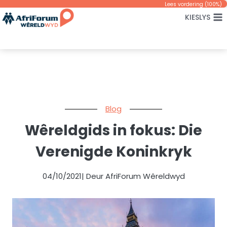
Skip
Lees vordering (
100
%)
KIESLYS
to
content
Blog
Wêreldgids in fokus: Die
Verenigde Koninkryk
04/10/2021
| Deur AfriForum Wêreldwyd