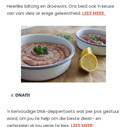
Heerlike biltong en droëwors. Ons bied ook ’n keuse
van vars vleis vir enige geleentheid.
LEES MEER.
DNAfit
’n Eenvoudige DNA-deppertoets wat per pos gestuur
word, om jou te help om die beste dieet- en
oefenplan vir jou gene te kies.
LEES MEER.