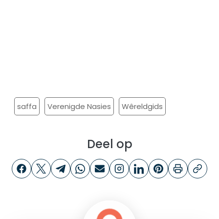
saffa
Verenigde Nasies
Wêreldgids
Deel op