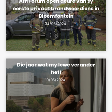
AfriForum open deure van sy
eerste privaat brandweerdiens in
Bloemfontein
04/06/2024
Die jaar wat my lewe verander
het!
10/05/2024