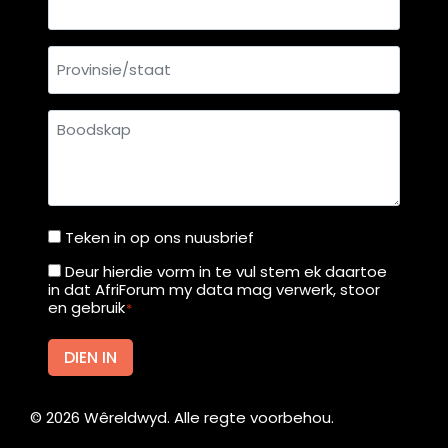
Provinsie/staat
Boodskap
Teken in op ons nuusbrief
Teken
in
Deur hierdie vorm in te vul stem ek daartoe
Deur
in dat AfriForum my data mag verwerk, stoor
op
hierdie
en gebruik
*
ons
vorm
nuusbrief
in
DIEN IN
te
vul
©
2026
Wêreldwyd. Alle regte voorbehou.
stem