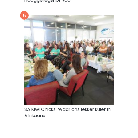
k
*
5
SA Kiwi Chicks: Waar ons lekker kuier in
Afrikaans