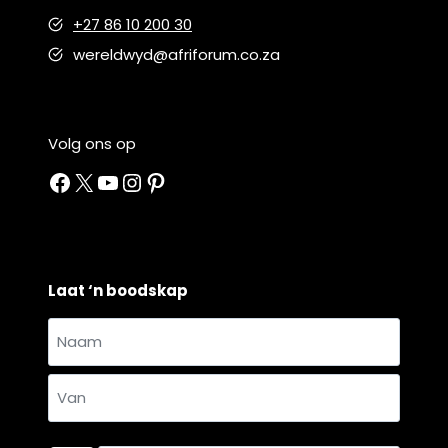
+27 86 10 200 30
wereldwyd@afriforum.co.za
Volg ons op
Facebook
X
YouTube
Instagram
Pinterest
Laat ‘n boodskap
Naam
en
Naam
van
*
Van