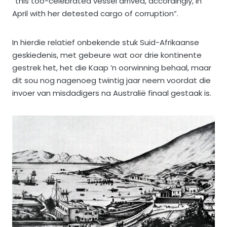
“this too-celebrated vessel arrived, accordingly, in
April with her detested cargo of corruption”.
In hierdie relatief onbekende stuk Suid-Afrikaanse
geskiedenis, met gebeure wat oor drie kontinente
gestrek het, het die Kaap ’n oorwinning behaal, maar
dit sou nog nagenoeg twintig jaar neem voordat die
invoer van misdadigers na Australië finaal gestaak is.