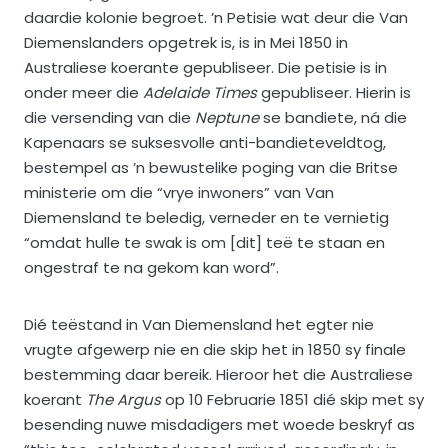
daardie kolonie begroet. ’n Petisie wat deur die Van
Diemenslanders opgetrek is, is in Mei 1850 in
Australiese koerante gepubliseer. Die petisie is in
onder meer die
Adelaide Times
gepubliseer. Hierin is
die versending van die
Neptune
se bandiete, ná die
Kapenaars se suksesvolle anti-bandieteveldtog,
bestempel as ’n bewustelike poging van die Britse
ministerie om die “vrye inwoners” van Van
Diemensland te beledig, verneder en te vernietig
“omdat hulle te swak is om [dit] teë te staan en
ongestraf te na gekom kan word”.
Dié teëstand in Van Diemensland het egter nie
vrugte afgewerp nie en die skip het in 1850 sy finale
bestemming daar bereik. Hieroor het die Australiese
koerant
The Argus
op 10 Februarie 1851 dié skip met sy
besending nuwe misdadigers met woede beskryf as