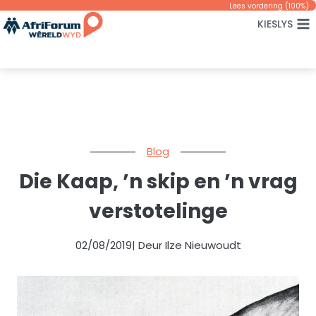
Skip
Lees vordering (
100
%)
KIESLYS
to
content
Blog
Die Kaap, ’n skip en ’n vrag
verstotelinge
02/08/2019
| Deur Ilze Nieuwoudt