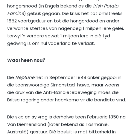
hongersnood (in Engels bekend as die
Irish Potato
Famine
) gebuk gegaan. Dié krisis het tot omstreeks
1852 voortgeduur en tot die hongerdood en ander
verwante sterftes van nagenoeg 1 miljoen Iere gelei,
terwyl ’n verdere sowat 1 miljoen Iere in dié tyd
gedwing is om hul vaderland te verlaat.
Waarheen nou?
Die
Neptune
het in September 1849 anker gegooi in
die teenswoordige Simonstad-hawe, maar weens
die druk van die Anti-Bandietebeweging moes die
Britse regering ander heenkome vir die bandiete vind.
Die skip en sy vrag is derhalwe teen Februarie 1850 na
Van Diemensland (later bekend as Tasmanië,
Australië) gestuur. Dié besluit is met bitterheid in