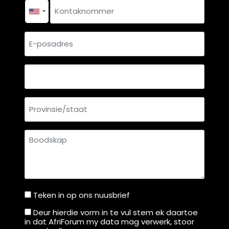
Kontaknommer
*
E-
posadres
Land
Provinsie/staat
Boodskap
Teken in op ons nuusbrief
Teken
in
Deur hierdie vorm in te vul stem ek daartoe
Deur
in dat AfriForum my data mag verwerk, stoor
op
hierdie