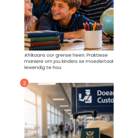
e
e
f
v
u
l
s
t
e
m
Afrikaans oor grense heen: Praktiese
e
maniere om jou kinders se moedertaal
k
lewendig te hou
d
a
2
a
r
t
o
e
i
n
d