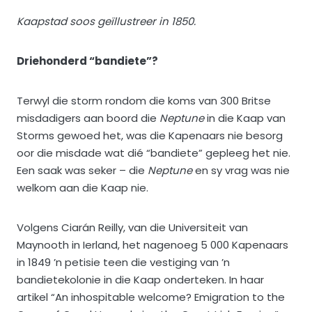
Kaapstad soos geïllustreer in 1850.
Driehonderd “bandiete”?
Terwyl die storm rondom die koms van 300 Britse
misdadigers aan boord die
Neptune
in die Kaap van
Storms gewoed het, was die Kapenaars nie besorg
oor die misdade wat dié “bandiete” gepleeg het nie.
Een saak was seker – die
Neptune
en sy vrag was nie
welkom aan die Kaap nie.
Volgens Ciarán Reilly, van die Universiteit van
Maynooth in Ierland, het nagenoeg 5 000 Kapenaars
in 1849 ’n petisie teen die vestiging van ’n
bandietekolonie in die Kaap onderteken. In haar
artikel “An inhospitable welcome? Emigration to the