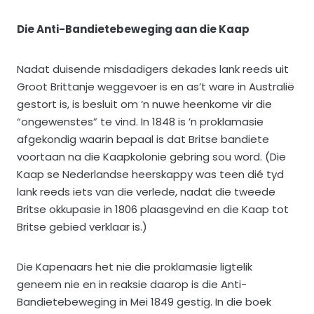
Die Anti-Bandietebeweging aan die Kaap
Nadat duisende misdadigers dekades lank reeds uit
Groot Brittanje weggevoer is en as’t ware in Australië
gestort is, is besluit om ’n nuwe heenkome vir die
“ongewenstes” te vind. In 1848 is ’n proklamasie
afgekondig waarin bepaal is dat Britse bandiete
voortaan na die Kaapkolonie gebring sou word. (Die
Kaap se Nederlandse heerskappy was teen dié tyd
lank reeds iets van die verlede, nadat die tweede
Britse okkupasie in 1806 plaasgevind en die Kaap tot
Britse gebied verklaar is.)
Die Kapenaars het nie die proklamasie ligtelik
geneem nie en in reaksie daarop is die Anti-
Bandietebeweging in Mei 1849 gestig. In die boek