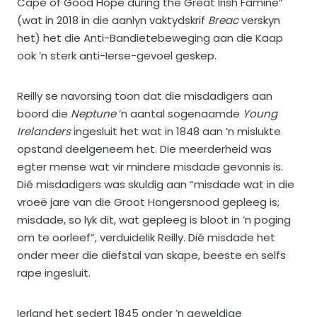
Cape of Good Hope during the Great Irish Famine”
(wat in 2018 in die aanlyn vaktydskrif
Breac
verskyn
het) het die Anti-Bandietebeweging aan die Kaap
ook ’n sterk anti-Ierse-gevoel geskep.
Reilly se navorsing toon dat die misdadigers aan
boord die
Neptune
’n aantal sogenaamde
Young
Irelanders
ingesluit het wat in 1848 aan ’n mislukte
opstand deelgeneem het. Die meerderheid was
egter mense wat vir mindere misdade gevonnis is.
Dié misdadigers was skuldig aan “misdade wat in die
vroeë jare van die Groot Hongersnood gepleeg is;
misdade, so lyk dit, wat gepleeg is bloot in ’n poging
om te oorleef”, verduidelik Reilly. Dié misdade het
onder meer die diefstal van skape, beeste en selfs
rape ingesluit.
Ierland het sedert 1845 onder ’n geweldige