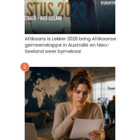
l
s
t
e
m
Afrikaans is Lekker 2026 bring Afrikaanse
e
gemeenskappe in Australië en Nieu-
k
Seeland weer bymekaar
d
a
2
a
r
t
o
e
i
n
d
a
t
A