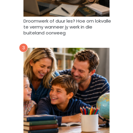
f
r
i
Droomwerk of duur les? Hoe om lokvalle
F
te vermy wanneer jy werk in die
o
buiteland oorweeg
r
u
3
m
m
y
d
a
t
a
m
a
g
v
e
r