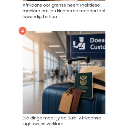
w
Afrikaans oor grense heen: Praktiese
e
maniere om jou kinders se moedertaal
r
lewendig te hou
k
,
4
s
t
o
o
r
e
n
g
e
b
r
u
i
k
Dié dinge moet jy op Suid-Afrikaanse
*
lughawens verklaar