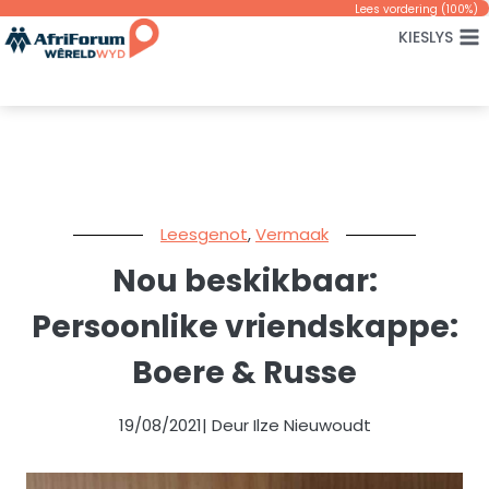
Skip
Lees vordering (
100
%)
KIESLYS
to
content
Leesgenot
,
Vermaak
Nou beskikbaar:
Persoonlike vriendskappe:
Boere & Russe
19/08/2021
| Deur Ilze Nieuwoudt