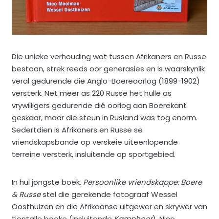
Die unieke verhouding wat tussen Afrikaners en Russe
bestaan, strek reeds oor generasies en is waarskynlik
veral gedurende die Anglo-Boereoorlog (1899-1902)
versterk. Net meer as 220 Russe het hulle as
vrywilligers gedurende dié oorlog aan Boerekant
geskaar, maar die steun in Rusland was tog enorm.
Sedertdien is Afrikaners en Russe se
vriendskapsbande op verskeie uiteenlopende
terreine versterk, insluitende op sportgebied.
In hul jongste boek,
Persoonlike vriendskappe: Boere
& Russe
stel die gerekende fotograaf Wessel
Oosthuizen en die Afrikaanse uitgewer en skrywer van
tientalle boeke (insluitende
Kamphoer
), Nico