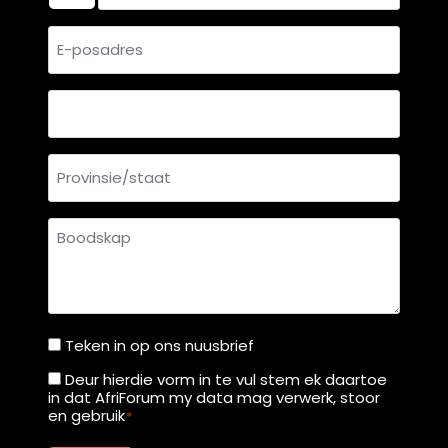
E-
posadres
Land
Provinsie/staat
Boodskap
Teken in op ons nuusbrief
Teken
in
Deur hierdie vorm in te vul stem ek daartoe
Deur
in dat AfriForum my data mag verwerk, stoor
op
hierdie
en gebruik
*
ons
vorm