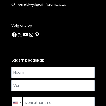
wereldwyd@afriforum.co.za
Volg ons op
Facebook
X
YouTube
Instagram
Pinterest
Laat ‘n boodskap
Naam
en
Naam
van
*
Van
Kontaknommer
*