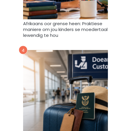
v
e
r
w
Afrikaans oor grense heen: Praktiese
e
maniere om jou kinders se moedertaal
r
lewendig te hou
k
,
4
s
t
o
o
r
e
n
g
e
b
r
u
i