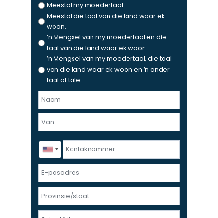
Meestal my moedertaal.
Meestal die taal van die land waar ek
woon.
’n Mengsel van my moedertaal en die
taal van die land waar ek woon.
’n Mengsel van my moedertaal, die taal
van die land waar ek woon en ’n ander
taal of tale.
N
a
F
a
i
m
r
e
L
K
s
n
a
o
t
v
s
n
E
a
t
t
-
n
a
p
P
k
o
r
n
s
o
L