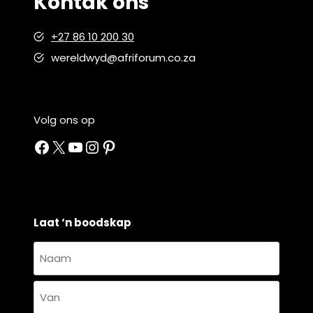
Kontak ons
+27 86 10 200 30
wereldwyd@afriforum.co.za
Volg ons op
Facebook
X
YouTube
Instagram
Pinterest
Laat ‘n boodskap
Naam
en
Naam
van
*