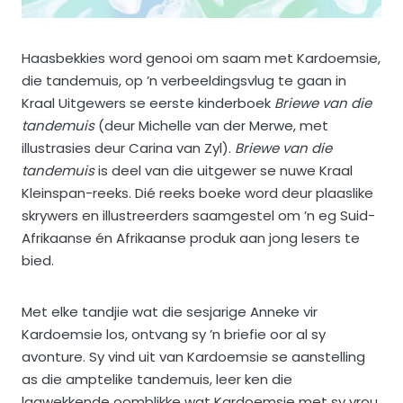
Haasbekkies word genooi om saam met Kardoemsie,
die tandemuis, op ’n verbeeldingsvlug te gaan in
Kraal Uitgewers se eerste kinderboek
Briewe van die
tandemuis
(deur Michelle van der Merwe, met
illustrasies deur Carina van Zyl).
Briewe van die
tandemuis
is deel van die uitgewer se nuwe Kraal
Kleinspan-reeks. Dié reeks boeke word deur plaaslike
skrywers en illustreerders saamgestel om ’n eg Suid-
Afrikaanse én Afrikaanse produk aan jong lesers te
bied.
Met elke tandjie wat die sesjarige Anneke vir
Kardoemsie los, ontvang sy ’n briefie oor al sy
avonture. Sy vind uit van Kardoemsie se aanstelling
as die amptelike tandemuis, leer ken die
lagwekkende oomblikke wat Kardoemsie met sy vrou