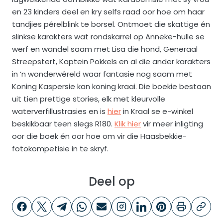
en 23 kinders deel en kry selfs raad oor hoe om haar
tandjies pêrelblink te borsel. Ontmoet die skattige én
slinkse karakters wat rondskarrel op Anneke-hulle se
werf en wandel saam met Lisa die hond, Generaal
Streepstert, Kaptein Pokkels en al die ander karakters
in ’n wonderwêreld waar fantasie nog saam met
Koning Kaspersie kan koning kraai. Die boekie bestaan
uit tien prettige stories, elk met kleurvolle
waterverfillustrasies en is
hier
in Kraal se e-winkel
beskikbaar teen slegs R180.
Klik hier
vir meer inligting
oor die boek én oor hoe om vir die Haasbekkie-
fotokompetisie in te skryf.
Deel op