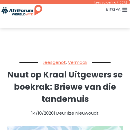
Skip
Lees vordering (
100
%)
KIESLYS
to
content
Leesgenot
,
Vermaak
Nuut op Kraal Uitgewers se
boekrak: Briewe van die
tandemuis
14/10/2020
| Deur Ilze Nieuwoudt