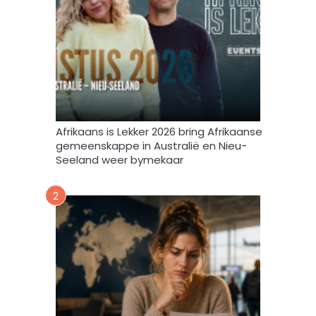
e
e
f
v
u
l
s
t
e
m
Afrikaans is Lekker 2026 bring Afrikaanse
e
gemeenskappe in Australië en Nieu-
k
Seeland weer bymekaar
d
a
2
a
r
t
o
e
i
n
d