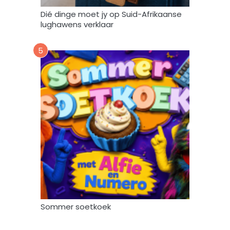
k
Dié dinge moet jy op Suid-Afrikaanse
*
lughawens verklaar
5
Sommer soetkoek