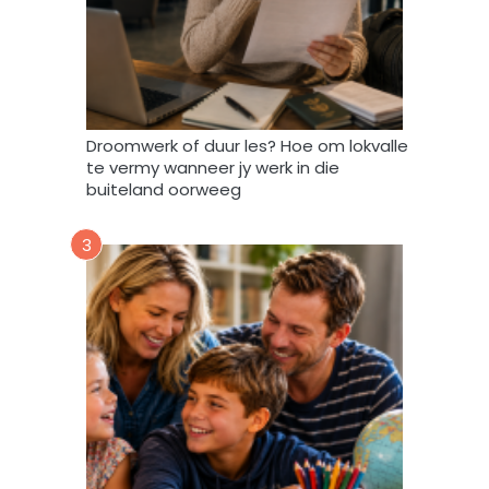
a
t
A
f
r
i
Droomwerk of duur les? Hoe om lokvalle
F
te vermy wanneer jy werk in die
o
buiteland oorweeg
r
u
3
m
m
y
d
a
t
a
m
a
g