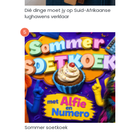
k
Dié dinge moet jy op Suid-Afrikaanse
*
lughawens verklaar
5
Sommer soetkoek