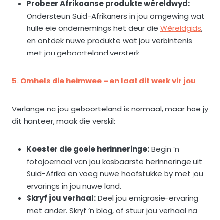
Probeer Afrikaanse produkte wêreldwyd:
Ondersteun Suid-Afrikaners in jou omgewing wat
hulle eie ondernemings het deur die
Wêreldgids
,
en ontdek nuwe produkte wat jou verbintenis
met jou geboorteland versterk.
5. Omhels die heimwee – en laat dit werk vir jou
Verlange na jou geboorteland is normaal, maar hoe jy
dit hanteer, maak die verskil:
Koester die goeie herinneringe:
Begin ’n
fotojoernaal van jou kosbaarste herinneringe uit
Suid-Afrika en voeg nuwe hoofstukke by met jou
ervarings in jou nuwe land.
Skryf jou verhaal:
Deel jou emigrasie-ervaring
met ander. Skryf ’n blog, of stuur jou verhaal na