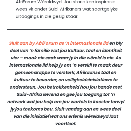
AfriForum Wêreldwyd. Jou storie kan inspirasie
wees vir ander Suid-Afrikaners wat soortgelyke
uitdagings in die gesig staar.
Sluit aan by AfriForum as ’n internasionale lid
en bly
deel van ’n familie wat jou kultuur, taal en identiteit
vier – maak nie saak waar jy in die wêreld is nie. As
internasionale lid help jy om ’n verskil te maak deur
gemeenskappe te versterk, Afrikaanse taal en
kultuur te bevorder, en veiligheidsinisiatiewe te
ondersteun. Jou betrokkenheid hou jou bande met
Suid-Afrika lewend en gee jou toegang tot ’n
netwerk wat jou help om jou wortels te koester terwyl
jy jou toekoms bou. Sluit vandag aan en wees deel
van die inisiatief wat ons erfenis wêreldwyd laat
voortleef.