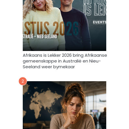
t
e
e
f
v
u
l
s
t
e
m
Afrikaans is Lekker 2026 bring Afrikaanse
e
gemeenskappe in Australië en Nieu-
k
Seeland weer bymekaar
d
a
2
a
r
t
o
e
i
n
d