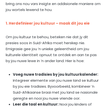
bring ons nou vars insigte en addisionele maniere om
jou wortels lewend te hou.
1. Herdefinieer jou kultuur – maak dit jou eie
Om jou kultuur te behou, beteken nie dat jy dit
presies soos in Suid-Afrika moet herskep nie.
Emigrasie gee jou ’n unieke geleentheid om jou
kulturele identiteit opnuut te ontdek en aan te pas
by jou nuwe lewe in ’n ander land. Hier is hoe:
Voeg nuwe tradisies by jou kultuurkalender:
Integreer elemente van jou nuwe land se kultuur
by jou eie tradisies. Byvoorbeeld, kombineer ’n
Suid-Afrikaanse braai met jou land se nasionale
geregte en nooi jou nuwe vriende oor.
Leer die taal en kultuur:
Nooi jou kinders of