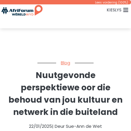
Skip
Lees vordering (
100
%)
KIESLYS
to
content
Blog
Nuutgevonde
perspektiewe oor die
behoud van jou kultuur en
netwerk in die buiteland
22/01/2025
| Deur Sue-Ann de Wet