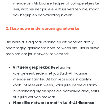
vriende om Afrikaanse liedjies of volkspeletjies te
leer, wat nie net jou eie kultuur versterk nie, maar
ook begrip en aanvaarding kweek.
2. Skep nuwe ondersteuningsnetwerke
Die wêreld is digitaal verbind en dit beteken dat jy
nooit regtig geïsoleerd hoef te wees nie. Hier is nuwe
maniere om jou netwerk te versterk:
Virtuele gesprekke:
Reël aanlyn
kuiergeleenthede met jou Suid-Afrikaanse
vriende en familie. Dit kan iets soos ’n aanlyn
kook- of leesklub wees, waar julle gereeld saam
in verbinding bly en spesiale oomblikke deel, selfs
al is julle ver van mekaar.
Plaaslike netwerke met ’n Suid-Afrikaanse