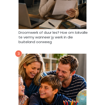
a
t
A
f
r
i
Droomwerk of duur les? Hoe om lokvalle
F
te vermy wanneer jy werk in die
o
buiteland oorweeg
r
u
3
m
m
y
d
a
t
a
m
a
g