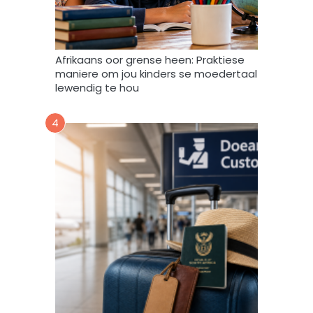
v
e
r
w
Afrikaans oor grense heen: Praktiese
e
maniere om jou kinders se moedertaal
r
lewendig te hou
k
,
4
s
t
o
o
r
e
n
g
e
b
r
u
i