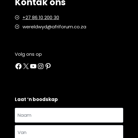
Kontak ons
+27 86 10 200 30
wereldwyd@afriforum.co.za
Volg ons op
Facebook
X
YouTube
Instagram
Pinterest
Laat ‘n boodskap
Naam
en
Naam
van
*